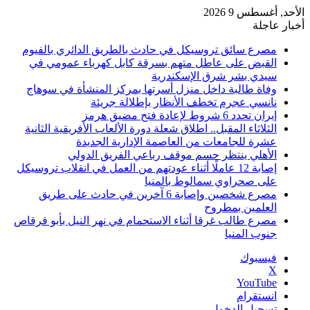
الأحد, أغسطس 9 2026
أخبار عاجلة
مصرع سائق تروسيكل في حادث بالطريق الدائري بالفيوم
القبض على عاطل متهم بسرقة كابل كهرباء عمومي في
سيدي بشر شرق الإسكندرية
وفاة طالبة داخل منزل أسرتها بمركز المنشأة في سوهاج
نانسي عجرم تخطف الأنظار بإطلالة جريئة
إيران تحدد 6 شروط لإعادة فتح مضيق هرمز
الثلاثاء المقبل.. اطلاق شعلة دورة الألعاب الأفريقية الثانية
عشرة للجامعات من العاصمة الإدارية الجديدة
الأهلي ينتظر حسم موقف رباعي الفريق الدولي
إصابة 12 عاملًا أثناء عودتهم من العمل في انقلاب تروسيكل
على صحراوي سمالوط بالمنيا
مصرع شخصين وإصابة 6 آخرين في حادث على طريق
العلمين بمطروح
مصرع طالب غرقا أثناء الاستحمام في نهر النيل بأبو قرقاص
جنوب المنيا
فيسبوك
‫X
‫YouTube
انستقرام
تسجيل الدخول