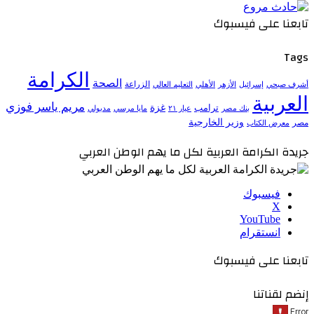
تابعنا على فيسبوك
Tags
الكرامة
الصحة
الزراعة
إسرائيل
الأزهر
الأهلي
التعليم العالي
أشرف صبحي
العربية
مريم ياسر فوزي
ترامب
غزة
مدبولي
بنك مصر
عيار ٢١
مايا مرسي
وزير الخارجية
مصر
معرض الكتاب
جريدة الكرامة العربية لكل ما يهم الوطن العربي
فيسبوك
‫X
‫YouTube
انستقرام
تابعنا على فيسبوك
إنضم لقناتنا