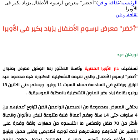
الرئيسية
/
ثقافة و فن
/
“أخضر” معرض لرسوم الأطفال بزياد بكير فى
الأوبرا
ثقافة و فن
“أخضر” معرض لرسوم الأطفال بزياد بكير فى الأوبرا
نورهان عيد
تستضيف
دار الأوبرا المصرية
برئاسة الدكتور رضا الوكيل معرض بعنوان
“أخضر” لرسوم الأطفال والذى تقيمه التشكيلية الدكتورة هبة محمود عبد
الرازق ويفتتح فى السادسة مساء السبت 11 يوليو ويستمر حتى الاثنين 13
يوليو بقاعة زياد بكير للفنون التشكيلية بالمكتبة الموسيقية .
يحتفى المعرض بمجموعة من المبدعين الواعدين الذين تتراوح أعمارهم بين
4 سنوات حتى 14 سنة ويضم أعمالاً فنية متنوعة تنبض بالألوان والحياة
لأكثر من 70 طفل وتعكس ما اكتسبوه من مهارات وثقة وقدرة على
التعبير عن أفكارهم ومشاعرهم تحت توجيه أكاديمى وفنى مميز، ويتربع
اللون الأخضر كبطل أساسى ورمز فى الابداعات ليحمل دلالات النمو