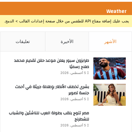
ف
ع
Weather
ا
ل
يجب عليك إضافة مفتاح API للطقس من خلال صفحة إعدادات القالب > الدمج.
ي
ا
ت
الأشهر
الأخيرة
تعليقات
ه
ب
ا
طرابزون سبور يعلن موعد حفل تقديم محمد
ل
صلاح رسميًا
أ
5 أغسطس، 2026
و
ب
بشرى تخطف الأنظار بإطلالة جريئة في أحدث
ر
جلسة تصوير
ا
5 أغسطس، 2026
مصر تتوج بلقب بطولة العرب للناشئين والشباب
للشطرنج
5 أغسطس، 2026