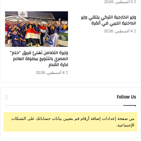
5 أغسطس، 2026
و
ق
وزير الخارجية التركي يلتقي وزير
ا
الداخلية الليبي في أنقرة
ل
ت
4 أغسطس، 2026
ن
م
ي
وزيرة التضامن تهنئ فريق “حلم”
المصري بالتتويج ببطولة العالم
ة
لكرة القدم
ا
ل
4 أغسطس، 2026
ث
ق
ا
Follow Us
ف
ي
ة
ي
من صفحة إعدادات إضافة أرقام قم بتعيين بيانات حساباتك على الشبكات
ق
الإجتماعية.
ي
م