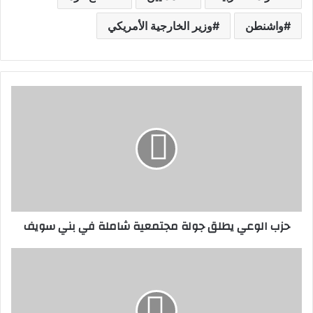
واشنطن
وزير الخارجية الأمريكي
ح
ز
ب
ا
ل
و
ع
ي
ي
حزب الوعي يطلق جولة مجتمعية شاملة في بني سويف
ط
ل
ق
ا
ج
ل
و
ق
ل
و
ة