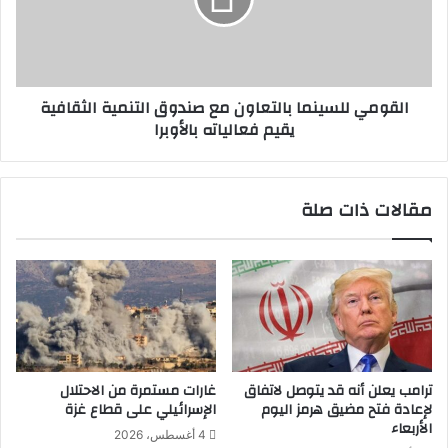
م
م
ي
ج
ل
ت
ل
م
س
القومي للسينما بالتعاون مع صندوق التنمية الثقافية
ع
ي
يقيم فعالياته بالأوبرا
ي
ن
ة
م
ش
ا
ا
ب
مقالات ذات صلة
م
ا
ل
ل
ة
ت
ف
ع
ي
ا
ب
و
ن
ن
ي
م
س
ع
ترامب يعلن أنه قد يتوصل لاتفاق
غارات مستمرة من الاحتلال
و
ص
لإعادة فتح مضيق هرمز اليوم
الإسرائيلي على قطاع غزة
ي
ن
الأربعاء
4 أغسطس، 2026
ف
د