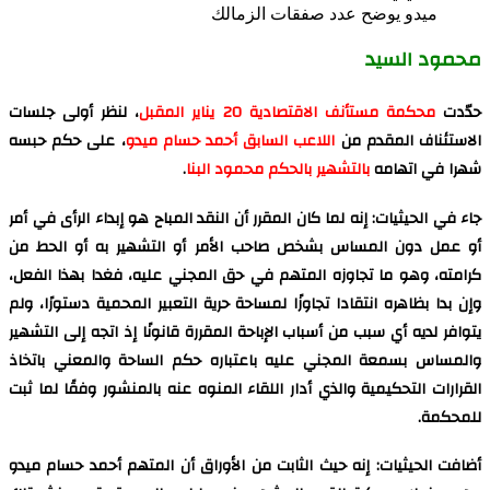
ميدو يوضح عدد صفقات الزمالك
محمود السيد
حدّدت
محكمة مستأنف الاقتصادية 20 يناير المقبل
، لنظر أولى جلسات
الاستئناف المقدم من
اللاعب السابق
أحمد حسام ميدو
، على حكم حبسه
شهرا في اتهامه
بالتشهير بالحكم محمود البنا
.
جاء في الحيثيات: إنه لما كان المقرر أن النقد المباح هو إبداء الرأى في أمر
أو عمل دون المساس بشخص صاحب الأمر أو التشهير به أو الحط من
كرامته، وهو ما تجاوزه المتهم في حق المجني عليه، فغدا بهذا الفعل،
وإن بدا بظاهره انتقادا تجاوزًا لمساحة حرية التعبير المحمية دستورًا، ولم
يتوافر لديه أي سبب من أسباب الإباحة المقررة قانونًا إذ اتجه إلى التشهير
والمساس بسمعة المجني عليه باعتباره حكم الساحة والمعني باتخاذ
القرارات التحكيمية والذي أدار اللقاء المنوه عنه بالمنشور وفقًا لما ثبت
للمحكمة.
أضافت الحيثيات: إنه حيث الثابت من الأوراق أن المتهم أحمد حسام ميدو