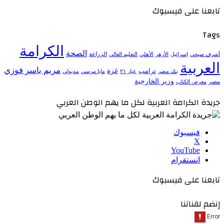
تابعنا على فيسبوك
Tags
الكرامة
الصحة
الزراعة
إسرائيل
الأزهر
الأهلي
التعليم العالي
أشرف صبحي
العربية
مريم ياسر فوزي
ترامب
غزة
مدبولي
بنك مصر
عيار ٢١
مايا مرسي
وزير الخارجية
مصر
معرض الكتاب
جريدة الكرامة العربية لكل ما يهم الوطن العربي
فيسبوك
‫X
‫YouTube
انستقرام
تابعنا على فيسبوك
إنضم لقناتنا