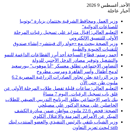
الأحد, أغسطس 9 2026
أخبار عاجلة
وزير العمل ومحافظ الشرقية يختتمان بزيارة “يوتوبيا
للصناعات الدوائية”
التعليم العالي: إقبال متزايد على تسجيل رغبات المرحلة
الأولى للتنسيق الإلكتروني
وزير الصحة يبحث مع «جولد راك فينتشر» إنشاء صندوق
للتقنيات الحيوية والطبية
أحمد رستم: قطاع السياحة أحد أبرز القطاعات الداعمة للنمو
والتشغيل وتوفير مصادر الدخل الأجنبي للدولة
التضامن الاجتماعي تطلق معسكر “أنا موهوب” ببورسعيد
لدمج أطفال وأسر القاهرة ومرسى مطروح
وزير الزراعة يعلن تجاوز الصادرات الزراعية المصرية 6.2
مليون طن حتى الآن
التعليم العالي: ساعات قليلة تفصل طلاب المرحلة الأولى عن
غلق باب تسجيل الرغبات.. اليوم 7 مساءً
بنك ناصر الاجتماعي يطلق البرنامج التدريبي الصيفي للطلاب
الحاصلين على منحة الدكتور علي مصيلحي
الصحة: فحص 22.6 مليون مواطن ضمن مبادرة الكشف
المبكر عن الأمراض المزمنة والاعتلال الكلوي
وزير الشباب يلتقي بالرئيس التنفيذي والعضو المنتدب لبنك
saib لبحث تعزيز التعاون