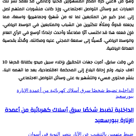
وهو من لاعبي كرة القدم المشهورين محليا وعالمي قد تعمد نشر تلك
العبارات عبر وسائل التواصل الاجتماعي، وإذ كانت منشورات المتهم تصل
إلى عددٍ كبيرٍ من المتابعين لما له من شهرةٍ وجماهيريةٍ واسعة، مما
يجعله قدوةً ومثالًا للكثيرين من الشباب والمتابعين في الوسط الرياضي،
فإن فعله هذا قد اكتسب أثرًا مضاعفًا وأحدث ارتدادًا أوسع في الرأي العام
والوسط الرياضي، مُسيئًا إلى سمعة المجني عليه ومكانته، ومُخلًا بقدسية
العدالة الرياضية.
في وقت سابق، أمرت جهات التحقيق بإخلاء سبيل ميدو بكفالة قدرها 10
آلاف جنيه، وتم إحالة البلاغ إلى المحكمة الاقتصادية، بعد ما اتهمه البنا،
بنشر محتوى مسيء والتشهير به على وسائل التواصل الاجتماعي.
الداخلية تضبط شخصًا سرق أسلاك كهربائية من أعمدة الإنارة
ببورسعيد
الداخلية تضبط شخصًا سرق أسلاك كهربائية من أعمدة
الإنارة ببورسعيد
ضبط متهمين بالتنقيب عن الآثار بنصر النوبة في أسوان