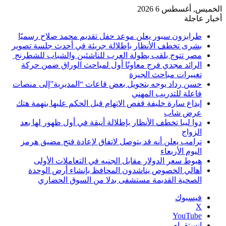
الخميس, أغسطس 6 2026
أخبار عاجلة
طرابزون سبور يعلن موعد حفل تقديم محمد صلاح رسميًا
بشرى تخطف الأنظار بإطلالة جريئة في أحدث جلسة تصوير
مصر تتوج بلقب بطولة العرب للناشئين والشباب للشطرنج
الرائد مجدي فرج معاونًا أول لمباحث الوراق ضمن حركة
تغييرات مباحث الجيزة
حسن رداد يوجه بتحويل بعض قاعات “المديرية”إلى منصات
فاعلة للتدريب المهني
إيداع سارة خليفة قفص الاتهام قبل الحكم عليها بتهمة هتك
عرض شاب
دوا ليبا تخطف الأنظار بإطلالة أنيقة في أول ظهور لها بعد
الزواج
ترامب يعلن أنه قد يتوصل لاتفاق لإعادة فتح مضيق هرمز
اليوم الأربعاء
هبوط سعر الدولار مقابل الجنيه في التعاملات الأولى
أهالي الخصوص يناشدون المحافظ بإنشاء أرض الوحدة
الصحية القديمة مستشفى بدلا من السوق الحضاري
فيسبوك
‫X
‫YouTube
انستقرام