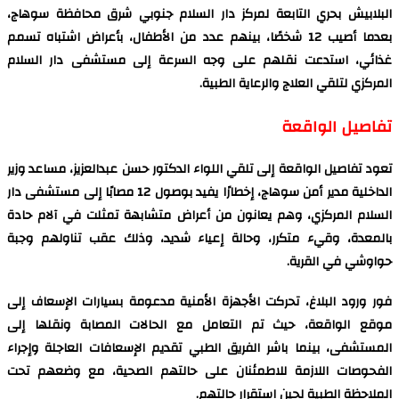
البلابيش بحري التابعة لمركز دار السلام جنوبي شرق محافظة سوهاج،
بعدما أصيب 12 شخصًا، بينهم عدد من الأطفال، بأعراض اشتباه تسمم
غذائي، استدعت نقلهم على وجه السرعة إلى مستشفى دار السلام
المركزي لتلقي العلاج والرعاية الطبية.
تفاصيل الواقعة
تعود تفاصيل الواقعة إلى تلقي اللواء الدكتور حسن عبدالعزيز، مساعد وزير
الداخلية مدير أمن سوهاج، إخطارًا يفيد بوصول 12 مصابًا إلى مستشفى دار
السلام المركزي، وهم يعانون من أعراض متشابهة تمثلت في آلام حادة
بالمعدة، وقيء متكرر، وحالة إعياء شديد، وذلك عقب تناولهم وجبة
حواوشي في القرية.
فور ورود البلاغ، تحركت الأجهزة الأمنية مدعومة بسيارات الإسعاف إلى
موقع الواقعة، حيث تم التعامل مع الحالات المصابة ونقلها إلى
المستشفى، بينما باشر الفريق الطبي تقديم الإسعافات العاجلة وإجراء
الفحوصات اللازمة للاطمئنان على حالتهم الصحية، مع وضعهم تحت
الملاحظة الطبية لحين استقرار حالتهم.