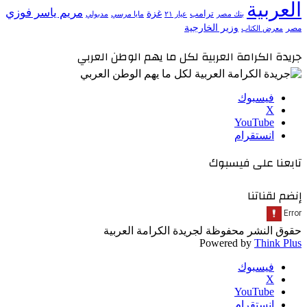
العربية
مريم ياسر فوزي
ترامب
غزة
مدبولي
بنك مصر
عيار ٢١
مايا مرسي
وزير الخارجية
مصر
معرض الكتاب
جريدة الكرامة العربية لكل ما يهم الوطن العربي
فيسبوك
‫X
‫YouTube
انستقرام
تابعنا على فيسبوك
إنضم لقناتنا
حقوق النشر محفوظة لجريدة الكرامة العربية
Powered by
Think Plus
فيسبوك
‫X
‫YouTube
انستقرام