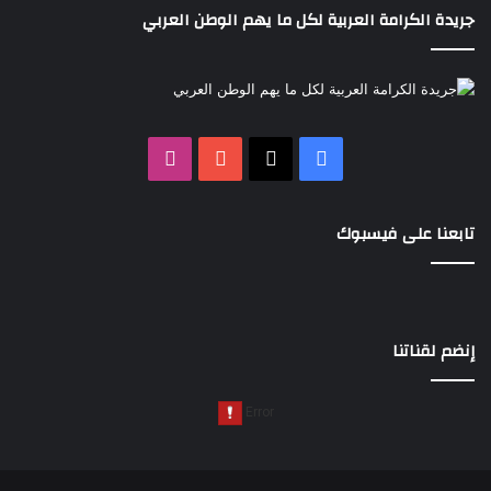
جريدة الكرامة العربية لكل ما يهم الوطن العربي
‫X
فيسبوك
‫YouTube
انستقرام
تابعنا على فيسبوك
إنضم لقناتنا