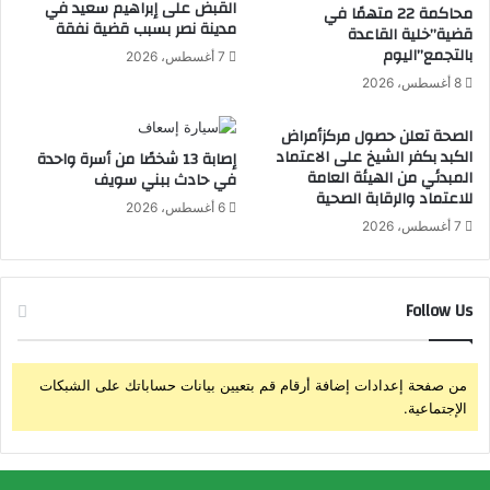
القبض على إبراهيم سعيد في
محاكمة 22 متهمًا في
د
م
مدينة نصر بسبب قضية نفقة
قضية”خلية القاعدة
ع
بالتجمع”اليوم
7 أغسطس، 2026
ة
8 أغسطس، 2026
ا
ل
الصحة تعلن حصول مركزأمراض
م
الكبد بكفر الشيخ على الاعتماد
إصابة 13 شخصًا من أسرة واحدة
ن
المبدئي من الهيئة العامة
في حادث ببني سويف
ص
للاعتماد والرقابة الصحية
و
6 أغسطس، 2026
ر
7 أغسطس، 2026
ة
ب
م
Follow Us
ن
ا
س
ب
من صفحة إعدادات إضافة أرقام قم بتعيين بيانات حساباتك على الشبكات
ة
الإجتماعية.
ا
ك
ت