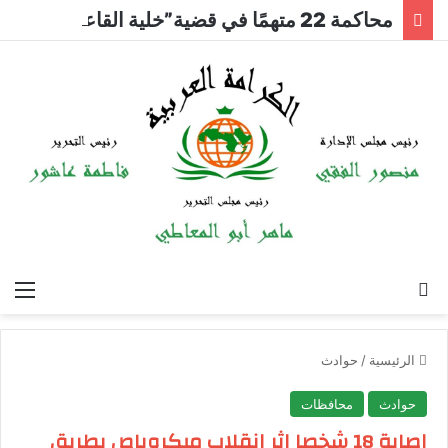
محاكمة 22 متهمًا في قضية”خلية القاعدة بالتجمع”اليوم
بحث عن
الق
الرئيسية
/
حوادث
حوادث
محافظات
إصابة 18 شخصا إثر انقلاب ميكروباص بطريق