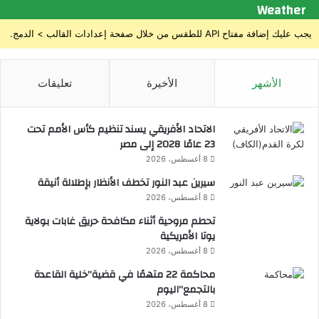
Weather
ش
ا
يجب عليك إضافة مفتاح API للطقس من خلال صفحة إعدادات القالب > الدمج.
ف
ج
د
ي
الأشهر
الأخيرة
تعليقات
د
ف
ي
الاتحاد الأفريقي يسند تنظيم كأس الأمم تحت
م
23 عامًا 2028 إلى مصر
ج
8 أغسطس، 2026
ا
سيرين عبد النور تخطف الأنظار بإطلالة أنيقة
ل
8 أغسطس، 2026
ا
ل
تحطم مروحية أثناء مكافحة حريق غابات بولاية
ح
يوتا الأمريكية
ف
8 أغسطس، 2026
ر
محاكمة 22 متهمًا في قضية”خلية القاعدة
ي
بالتجمع”اليوم
ا
8 أغسطس، 2026
ت