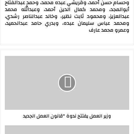
وحسام حسن أحمد، وقريشي عبده محمد، وحمد عبدالفتاح
أبوالمجد، ومحمد كمال الدين أحمد، وعبدالله محمد
عبدالعزيز، ومحمود ثابت نظير، وخالد عبدالناصر رشدي،
ومحمد عباس سليمان عبده، وبدري حامد عبدالحميد،
وعمرو محمد عارف
و
ز
ي
ر
ا
ل
ع
م
ل
وزير العمل يفتتح ندوة "قانون العمل الجديد
ي
ف
ت
و