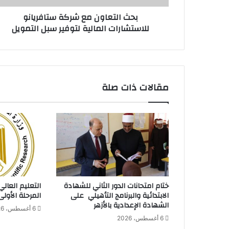
و
بحث التعاون مع شركة ستافريانو
ن
للاستشارات المالية لتوفير سبل التمويل
م
ع
ش
ر
ك
ة
مقالات ذات صلة
س
ت
ا
ف
ر
ي
ا
ن
و
ختام امتحانات الدور الثاني للشهادة
التعليم العالي
ل
الابتدائية والبرنامج التأهيلي على
المرحلة الأولى
ل
الشهادة الإعدادية بالأزهر
6 أغسطس، 2026
ا
6 أغسطس، 2026
س