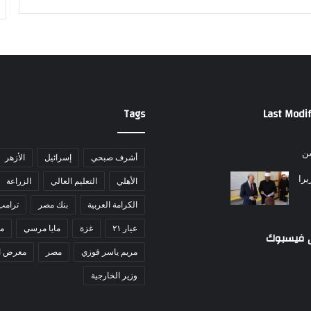
ش
ر
و
ع
م
ح
ط
ة
Tags
Last Modif
ا
ل
ض
أشرف صبحي
إسرائيل
الأزهر
ب
ع
الأهلي
التعليم العالي
الزراعة
ة
الكرامة العربية
بنك مصر
ترامب
ل
ل
عيار ٢١
غزة
مايا مرسي
مد
ى فيسبوك
ط
ا
مريم ياسر فوزي
مصر
معرض ا
ق
وزير الخارجية
ة
ا
ل