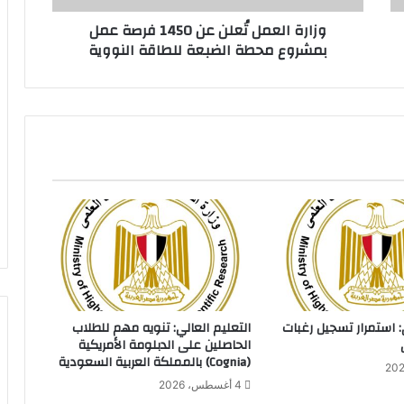
م
وزارة العمل تُعلن عن 1450 فرصة عمل
ل
بمشروع محطة الضبعة للطاقة النووية
تُ
ع
ل
ن
ع
ن
1
4
5
0
ف
ر
ص
ة
ع
: استمرار تسجيل رغبات
التعليم العالي: تنويه مهم للطلاب
م
الحاصلين على الدبلومة الأمريكية
ل
(Cognia) بالمملكة العربية السعودية
ب
4 أغسطس، 2026
م