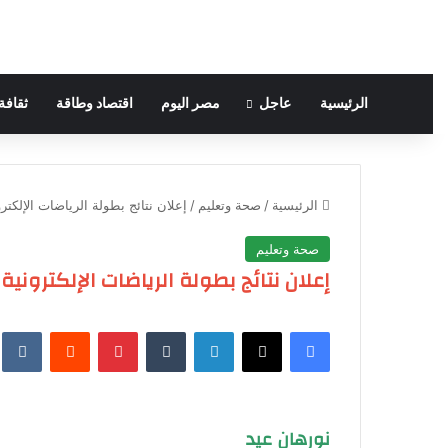
الرئيسية
عاجل
مصر اليوم
اقتصاد وطاقة
ثقافة
الرئيسية
/
صحة وتعليم
/
إعلان نتائج بطولة الرياضات الإلكترو
صحة وتعليم
إعلان نتائج بطولة الرياضات الإلكترونية
فيسبوك
‫X
لينكدإن
‏Tumblr
بينتيريست
‏Reddit
‏te
نورهان عيد