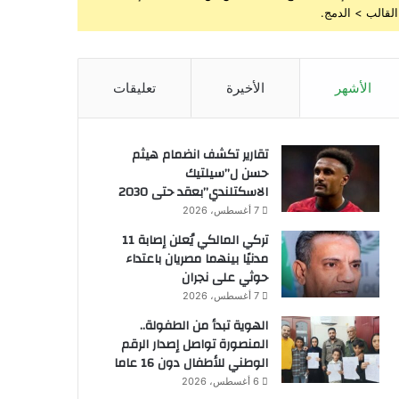
القالب > الدمج.
الأشهر
الأخيرة
تعليقات
تقارير تكشف انضمام هيثم
حسن ل”سيلتيك
الاسكتلندي”بعقد حتى 2030
7 أغسطس، 2026
تركي المالكي يُعلن إصابة 11
مدنيًا بينهما مصريان باعتداء
حوثي على نجران
7 أغسطس، 2026
الهوية تبدأ من الطفولة..
المنصورة تواصل إصدار الرقم
الوطني للأطفال دون 16 عاما
6 أغسطس، 2026