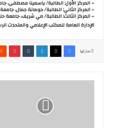
– المركز الأول: الطالبة/ ياسمينا مصطفى، جا
– المركز الثاني: الطالبة/ جومانة جمال، جامعة
– المركز الثالث: الطالبة/ مي شريف، جامعة حل
الإدارة العامة للمكتب الإعلامي والمتحدث الر
فيسبوك
‫X
لينكدإن
‏Tumblr
بينتيريست
شاركها
ب
ح
ث
ا
ل
ت
ع
ا