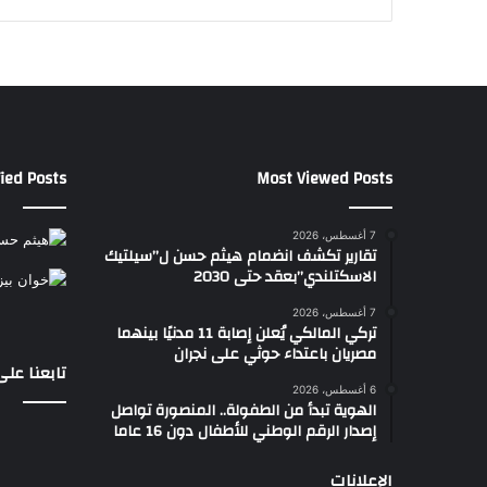
ت
ش
ا
ر
ا
ت
ا
ل
ied Posts
Most Viewed Posts
م
ا
ل
7 أغسطس، 2026
تقارير تكشف انضمام هيثم حسن ل”سيلتيك
ي
الاسكتلندي”بعقد حتى 2030
ة
ل
7 أغسطس، 2026
ت
تركي المالكي يُعلن إصابة 11 مدنيًا بينهما
و
مصريان باعتداء حوثي على نجران
تابعنا عل
ف
6 أغسطس، 2026
ي
الهوية تبدأ من الطفولة.. المنصورة تواصل
ر
إصدار الرقم الوطني للأطفال دون 16 عاما
س
ب
الإعلانات
ل