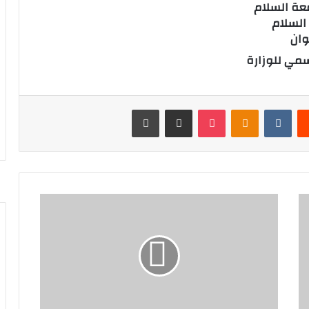
معة السلام
 السلام
وان
سمي للوزارة
‏Reddit
‏VKontakte
Odnoklassniki
‫Pocket
مشاركة عبر البريد
طباعة
و
ز
ا
ر
ة
ا
ل
ع