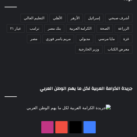
أشرف صبحي
إسرائيل
الأزهر
الأهلي
التعليم العالي
الزراعة
الصحة
الكرامة العربية
بنك مصر
ترامب
عيار ٢١
غزة
مايا مرسي
مدبولي
مريم ياسر فوزي
مصر
معرض الكتاب
وزير الخارجية
جريدة الكرامة العربية لكل ما يهم الوطن العربي
‫X
فيسبوك
‫YouTube
انستقرام