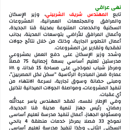
نهى عراقي
تابع
المهندس شريف الشربيني
، وزير الإسكان
والمرافق والمجتمعات العمرانية، المشروعات
السكنية والخدمات المتنوعة بمدينة قنا الجديدة،
وأعمال المرافق للأراضي بتوسعات المدينة، بجانب
أعمال التطوير الجارية، وذلك من خلال نتائج جولات
تفقدية وتقارير عن المشروعات.
وشدد وزير الإسكان على دفع العمل بمشروعي
مدرستين تعليم أساسي بسعة إجمالية 75 فصلاً
ومركز شباب نموذجي على مساحة 15 فدانا، و ٢٨
عمارة ضمن المبادرة الرئاسية “سكن لكل المصريين”،
ومبنى حضانة وسوق تجارية، لسرعة الانتهاء من
تنفيذ المشروعات، ومواصلة الجولات الميدانية لتذليل
أي عقبات.
وفي الإطار نفسه، تفقد المهندس ياسر عبدالله
رمضان، رئيس جهاز تنمية مدينة قنا الجديدة،
ومسئولو الجهاز، أعمال تنفيذ مدرسة تعليم أساسى
نموذج 33 فصلا بمركز خدمات منطقة 4 بالحي
السكني الثاني، وكذا تنفيذ مدرسة تعليم أساسى