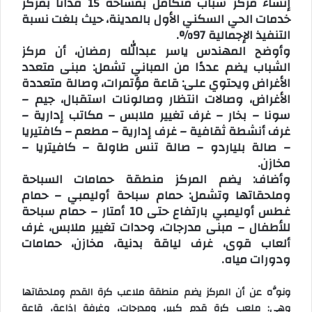
إنشاء مركز شباب متكامل بمساحة 15 فدانا بمركز
خدمات الحي السكني الأول بالمدينة، حيث بلغت نسبة
التنفيذ الإجمالية 97%.
وأوضح المهندس ياسر عبدالله رمضان، أن مركز
الشباب يضم عددًا من المباني تشمل: مبنى متعدد
الأغراض ويحتوي على: قاعة مؤتمرات، وصالة متعددة
الأغراض، وصالات انتظار وصالونات استقبال، جيم –
سونا – بخار – غرف تغيير ملابس – مكاتب إدارية –
غرف أنشطة ثقافية – غرف إدارية – مطعم – كافتيريا
– صالة بلياردو – صالة تنس طاولة – كافيتريا –
مخازن.
وأضاف: يضم المركز منطقة حمامات السباحة
وملحقاتها وتشمل: حمام سباحة أوليمبي – حمام
غطس أوليمبي بارتفاع حتى 10 أمتار – حمام سباحة
للأطفال – مبنى مدرجات، وحدات تغيير ملابس، غرف
ألعاب قوى، غرف لياقة بدنية، مخازن، حمامات
ودورات مياه.
ونوَّه عن أن المركز يضم منطقة ملاعب كرة القدم وملحقاتها
وهي: ملعب كرة قدم كبير، ومدرجات، وغرفة إذاعة، قاعة