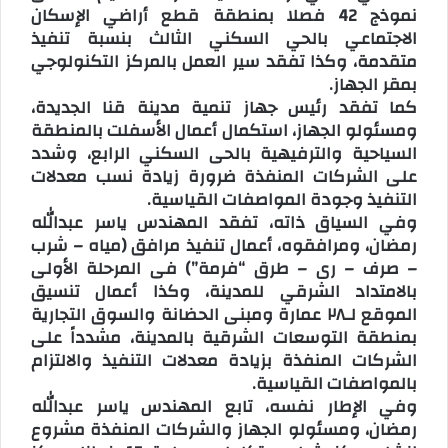
نموذج 42 فصلا بمنطقة قطع أراضي الإسكان
الاجتماعي بالحي السكني الثالث بنسبة تنفيذ
متقدمة، وكذا تفقد سير العمل بالمركز التكنولوجي
بمقر الجهاز.
كما تفقد رئيس جهاز تنمية مدينة قنا الجديدة،
ومسئولو الجهاز، استكمال أعمال الأسفلت بالمنطقة
السياحية والترفيهية بالحى السكني الرابع، وشدد
على الشركات المنفذة ضرورة زيادة نسب معدلات
التنفيذ وجودة المواصفات القياسية.
وفي السياق ذاته، تفقد المهندس ياسر عبدالله
رمضان، ومرافقوه، أعمال تنفيذ مرافق (مياه – شرب
– صرف – رى – طرق “فرمة”) فى المرحلة الأولى
بالامتداد الشرقي للمدينة، وكذا أعمال تنسيق
الموقع لـ٢٨ عمارة ومبنى الحضانة والسوق التجارية
بمنطقة التوسعات الشرقية بالمدينة، مشدداً على
الشركات المنفذة بزيادة معدلات التنفيذ والالتزام
بالمواصفات القياسية.
وفي الإطار نفسه، تابع المهندس ياسر عبدالله
رمضان، ومسئولو الجهاز والشركات المنفذة مشروع