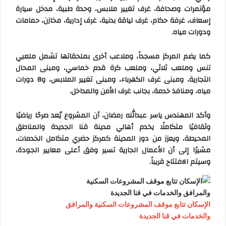
مؤتمرات وصحافة، غرف تغيير ملابس، وحدة طبية، مدخل سيارة
إسعاف، غرفة حكام، غرف لياقة بدنية، غرف إدارية، مخازن، حمامات
ودورات مياه.
كما يضم المركز مسجداً، وملاعب أخرى بملحقاتها تشمل ملعبي
تنس وملعب ثلاثي، وملعب كرة قدم خماسي، ومبنى المحال
التجارية، ومبنى غرف الكهرباء، ومبنى تغيير الملابس، و8 دورات
مياه، ومنافذ خدمة، بجانب غرف الأمن والمداخل.
وأكد المهندس ياسر عبدالله رمضان، أن المشروع يُعد صرحًا رياضيًا
وثقافيًا متكاملًا يخدم أهالي مدينة قنا الجديدة والمناطق
المحيطة، ويعزز من دور المدينة كمركز حضري متكامل الخدمات،
مشيرًا إلى أن الأعمال الجارية تسير وفق أعلى معايير الجودة،
وسيتم الافتتاح قريباً.
الإسكان تتابع موقف المشروعات السكنية والمرافق
والخدمات في قنا الجديدة