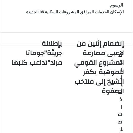
الوسوم
الإسكان
الخدمات
المرافق
المشروعات السكنية
قنا الجديدة
إنضمام إثنين من
بإطلالة
إ
ب
ن
إ
لاعبى مصارعة
جريئة"جومانا
م
ض
ط
المشروع القومي
مراد"تداعب كلبها
ق
م
ل
ا
ا
ا
للموهبة بكفر
م
ل
ل
الشيخ إلى منتخب
إ
ة
ا
ث
ج
الصفوة
ت
ن
ر
ذ
ي
ي
ن
ئ
ا
م
ة
ت
ن
"
ص
ل
ج
ل
ا
و