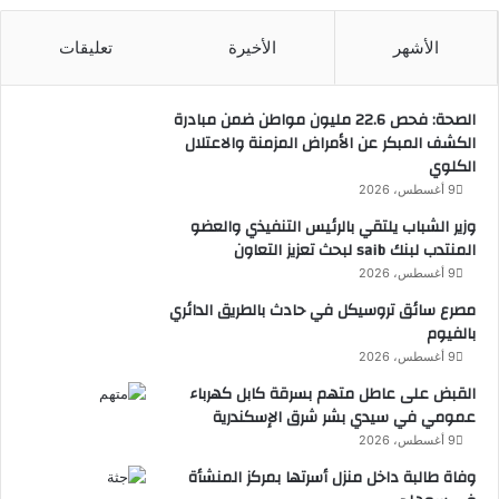
ت
خ
الأشهر
الأخيرة
تعليقات
ب
ا
ل
الصحة: فحص 22.6 مليون مواطن ضمن مبادرة
ص
الكشف المبكر عن الأمراض المزمنة والاعتلال
ف
الكلوي
و
9 أغسطس، 2026
ة
وزير الشباب يلتقي بالرئيس التنفيذي والعضو
المنتدب لبنك saib لبحث تعزيز التعاون
9 أغسطس، 2026
مصرع سائق تروسيكل في حادث بالطريق الدائري
بالفيوم
9 أغسطس، 2026
القبض على عاطل متهم بسرقة كابل كهرباء
عمومي في سيدي بشر شرق الإسكندرية
9 أغسطس، 2026
وفاة طالبة داخل منزل أسرتها بمركز المنشأة