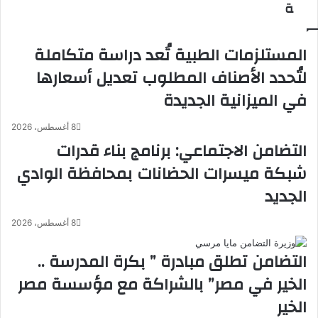
ة
ع
م
ب
ا
ى
ن
المستلزمات الطبية تُعد دراسة متكاملة
م
ا
ص
م
لتُحدد الأصناف المطلوب تعديل أسعارها
ا
ر
في الميزانية الجديدة
ر
ا
ع
د
ة
"
8 أغسطس، 2026
ا
ت
التضامن الاجتماعي: برنامج بناء قدرات
ل
د
شبكة ميسرات الحضانات بمحافظة الوادي
م
ا
ش
ع
الجديد
ر
ب
و
ك
8 أغسطس، 2026
ع
ل
ا
ب
التضامن تطلق مبادرة ” بكرة المدرسة ..
ل
ه
ق
ا
الخير في مصر” بالشراكة مع مؤسسة مصر
و
الخير
م