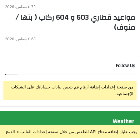
ي
ل
7 أغسطس، 2026
ل
مواعيد قطاري 603 و 604 ركاب ( بنها /
م
منوف)
و
ه
6 أغسطس، 2026
ب
ة
ب
ك
Follow Us
ف
ر
ا
ل
من صفحة إعدادات إضافة أرقام قم بتعيين بيانات حساباتك على الشبكات
ش
الإجتماعية.
ي
خ
إ
ل
Weather
ى
م
يجب عليك إضافة مفتاح API للطقس من خلال صفحة إعدادات القالب > الدمج.
ن