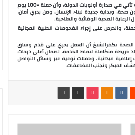
وأكد اللواء دكتور علاء عبد المعطي أن الصحة تأتي في صدارة أولويات الدولة، وأن حملة «100 يوم
داد ناجح وريادي لمبادرات 100 مليون صحة، وبداية جديدة لبناء الإنسان، ومن بدري أمان،
الرعاية الصحية الوقائية والعلاجية.
حملة، والحرص على إجراء الفحوصات الطبية المجانية
 الصحة بكفرالشيخ أن العمل يجري على قدم وساق
د خريطة متكاملة لنقاط الخدمة، لضمان أعلى درجات
إعلامية ميدانية، وحملات توعية عبر وسائل التواصل
لكشف المبكر وتجنب المضاعفات.
‏Reddit
‏VKontakte
Odnoklassniki
‫Pocket
مشاركة عبر البريد
طباعة
ا
ل