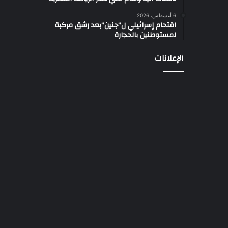
ي
ة
6 أغسطس، 2026
ل
اقتحام إسرائيلي ل”جنين”بعد رشق مركبة
ل
لمستوطنين بالحجارة
ن
ا
الإعلانات
ش
ئ
ي
ن
ب
ا
ل
ع
ب
و
ر