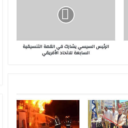
ر
ئ
ي
س
ا
ل
س
الرئيس السيسي يشارك في القمة التنسيقية
ي
السابعة للاتحاد الأفريقي
س
ي
ي
ش
ا
ر
ك
ف
ي
ا
ل
ق
م