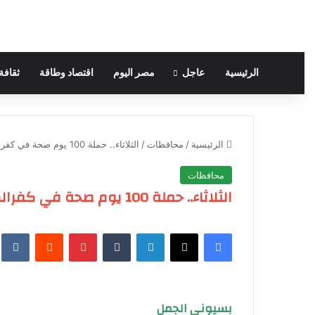
الرئيسية
عاجل
مصر اليوم
اقتصاد وطاقة
ثقافة
الرئيسية
/
محافظات
/
الثلاثاء.. حملة 100 يوم صحة في كفرالشيخ
محافظات
الثلاثاء.. حملة 100 يوم صحة في كفرالشيخ
فيسبوك
‫X
لينكدإن
‏Tumblr
بينتيريست
‏Reddit
‏te
بسيوني الجمل