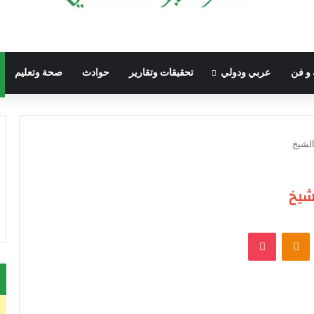
 و فن
عربي ودولي
تحقيقات وتقارير
حوادث
صحة وتعليم
VKontak
Odnoklassniki
‫Pocket