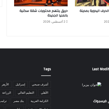
ة
ا
لحرف اليدوية بمدينة
حريق يلتهم محتويات شقة سكنية
ل
بالمنيا الجديدة
ت
2 أغسطس، 2026
ن
س
ي
ق
ي
ة
ا
ل
س
Tags
Last Modif
ا
ب
ع
ة
أشرف صبحي
إسرائيل
الأزهر
ل
الأهلي
التعليم العالي
الزراعة
ل
ا
ى فيسبوك
الكرامة العربية
بنك مصر
ترامب
ت