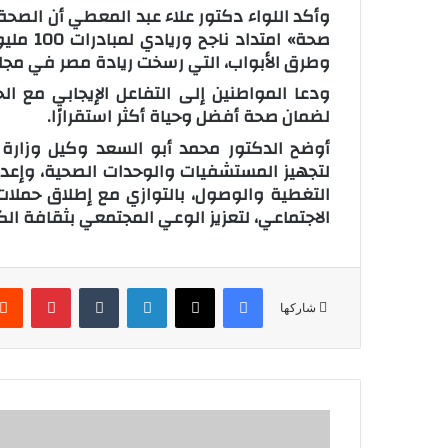
صحة» امت
وطرق الأبواب، التي رسخت ريادة مصر في مجال 
ودعا المواطنين إلى التفاعل الإيجابي مع ال
لضمان صحة أفضل وحياة أكثر استقرارًا.
أوضح الدكتور محمد أبو السعد وكيل وزارة
لتجهيز المستشفيات والوحدات الصحية، وإعدا
التغطية والوصول، بالتوازي مع إطلاق حملات 
الاجتماعي، لتعزيز الوعي المجتمعي بثقافة ا
فيسبوك
‫X
لينكدإن
‏Tumblr
بينتيريست
شاركها
م
د