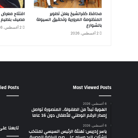
ي
ك
محافظ كفرالشيخ يعلن تطوير
افتتاح معرض ا
ل
المنظومة المرورية وتحقيق السيولة
مصيف بلطيم
و
بالشوارع
2 أغسطس، 2026
ب
2 أغسطس، 2026
.
.
و
ا
ل
م
ر
ح
ied Posts
Most Viewed Posts
ل
ة
ا
6 أغسطس، 2026
ل
الهوية تبدأ من الطفولة.. المنصورة تواصل
ن
إصدار الرقم الوطني للأطفال دون 16 عاما
ه
ا
6 أغسطس، 2026
تابعنا عل
ياسر إدريس: تهنئة الرئيس السيسي لمنتخب
ئ
ناشئات اليد وسام علي صدر الرياضة المصرية