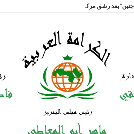
جنين”بعد رشق مركبة لمستوطنين بالحجارة