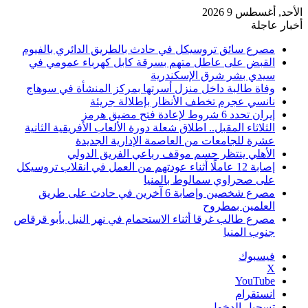
الأحد, أغسطس 9 2026
أخبار عاجلة
مصرع سائق تروسيكل في حادث بالطريق الدائري بالفيوم
القبض على عاطل متهم بسرقة كابل كهرباء عمومي في
سيدي بشر شرق الإسكندرية
وفاة طالبة داخل منزل أسرتها بمركز المنشأة في سوهاج
نانسي عجرم تخطف الأنظار بإطلالة جريئة
إيران تحدد 6 شروط لإعادة فتح مضيق هرمز
الثلاثاء المقبل.. اطلاق شعلة دورة الألعاب الأفريقية الثانية
عشرة للجامعات من العاصمة الإدارية الجديدة
الأهلي ينتظر حسم موقف رباعي الفريق الدولي
إصابة 12 عاملًا أثناء عودتهم من العمل في انقلاب تروسيكل
على صحراوي سمالوط بالمنيا
مصرع شخصين وإصابة 6 آخرين في حادث على طريق
العلمين بمطروح
مصرع طالب غرقا أثناء الاستحمام في نهر النيل بأبو قرقاص
جنوب المنيا
فيسبوك
‫X
‫YouTube
انستقرام
تسجيل الدخول