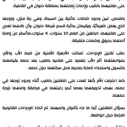
على طفليهما بالضرب وإحداث إصابتهما بمنطقة حلوان في القاهرة.
بالفحص، تبين وجود خلافات عائلية بين السيدة، وهي ربة منزل، وزوجها
الذي يعمل كهربائيًا، ويقيمان بدائرة قسم شرطة حلوان، وأن كلاهما تعدى
على طفليهما، البالغين من العمر 10 سنوات، 4 سنوات،ماأسفر عن إصابة
أحدهما بحروق وكدمات متفرقة.
عقب تقنين الإجراءات، تمكنت الأجهزة الأمنية من ضبط الأب والأم،
بمواجهتهما أقر الأب بتعديه على طفليه بالضرب بعد علمه بقيامهما
بالتسول واستجداء المارة بمحيط محل سكنهما دون علمه.
كما اعترفت الأم بأنها تعدت على الطفلين بالضرب أثناء وجود زوجها في
عمله، بهدف تخويفهما بعدما أبديا رغبتهما في مرافقة والدهما لزيارة
عمهما.
بسؤال الطفلين، أيدا ما جاء بأقوال والديهما، تم اتخاذ الإجراءات القانونية
اللازمة حيال الواقعة.