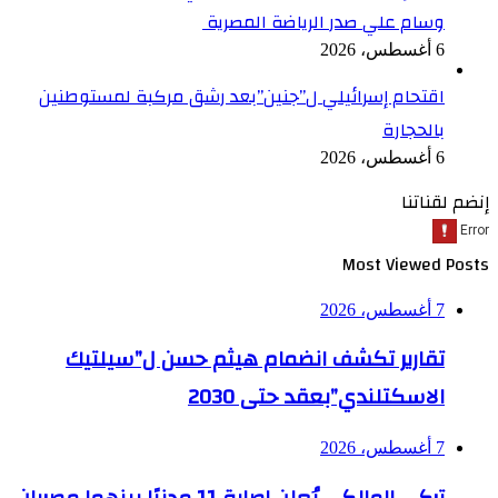
وسام علي صدر الرياضة المصرية
6 أغسطس، 2026
اقتحام إسرائيلي ل”جنين”بعد رشق مركبة لمستوطنين
بالحجارة
6 أغسطس، 2026
إنضم لقناتنا
Most Viewed Posts
7 أغسطس، 2026
تقارير تكشف انضمام هيثم حسن ل”سيلتيك
الاسكتلندي”بعقد حتى 2030
7 أغسطس، 2026
تركي المالكي يُعلن إصابة 11 مدنيًا بينهما مصريان