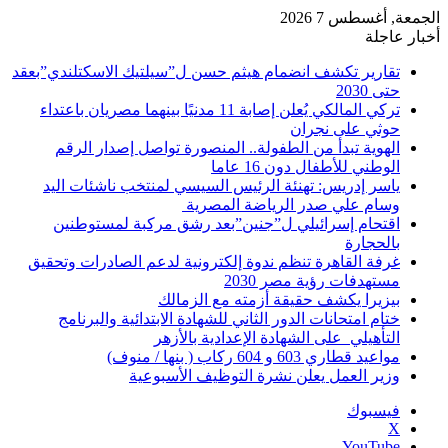
الجمعة, أغسطس 7 2026
أخبار عاجلة
تقارير تكشف انضمام هيثم حسن ل”سيلتيك الاسكتلندي”بعقد
حتى 2030
تركي المالكي يُعلن إصابة 11 مدنيًا بينهما مصريان باعتداء
حوثي على نجران
الهوية تبدأ من الطفولة.. المنصورة تواصل إصدار الرقم
الوطني للأطفال دون 16 عاما
ياسر إدريس: تهنئة الرئيس السيسي لمنتخب ناشئات اليد
وسام علي صدر الرياضة المصرية
اقتحام إسرائيلي ل”جنين”بعد رشق مركبة لمستوطنين
بالحجارة
غرفة القاهرة تنظم ندوة إلكترونية لدعم الصادرات وتحقيق
مستهدفات رؤية مصر 2030
بيزيرا يكشف حقيقة أزمته مع الزمالك
ختام امتحانات الدور الثاني للشهادة الابتدائية والبرنامج
التأهيلي على الشهادة الإعدادية بالأزهر
مواعيد قطاري 603 و 604 ركاب ( بنها / منوف)
وزير العمل يعلن نشرة التوظيف الأسبوعية
فيسبوك
‫X
‫YouTube