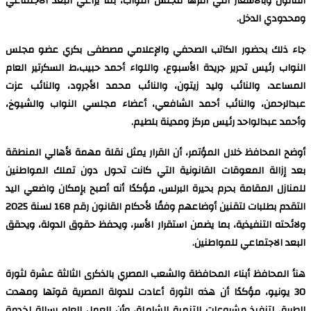
القانون وبالأسعار التي أقرها مجلس النواب، بما يراعي البعد الاجتماعي
ومحدودي الدخل.
جاء ذلك بحضور الكاتب الصحفي والإعلامي مصطفى بكري عضو مجلس
النواب رئيس تحرير جريدة الأسبوع، واللواء أحمد حبيب،ط السكرتير العام
المساعد، والنائب وليد زيتون، والنائب محمد الأجرود، والنائب عزت
عبدالرحمن، والنائب أحمد الشافعي، أعضاء مجلسي النواب والشيوخ،
وأحمد عبدالواحد رئيس مركز ومدينة بلطيم.
أوضح المحافظ خلال المؤتمر، أن القرار يمثل نقلة مهمة لأهالي المنطقة
بعد إزالة المعوقات القانونية التي كانت تحول دون تملك المواطنين
للمنازل المقامة بحرم بحيرة البرلس، مؤكدًا أنه أصبح بإمكان واضعي اليد
التقدم بطلبات لتقنين أوضاعهم وفقًا لأحكام القانون رقم 168 لسنة 2025
ولائحته التنفيذية، بما يضمن استقرار الأسر، ويحفظ حقوق الدولة، ويحقق
البعد الاجتماعي للمواطنين.
هنأ المحافظ أبناء المحافظة والشعب المصري بالذكرى الثالثة عشرة لثورة
30 يونيو، مؤكدًا أن هذه الثورة أعادت للدولة المصرية قوتها ومهدت
الطريق لتنفيذ مشروعات التنمية الشاملة، وأن العمل العام رسالة لخدمة