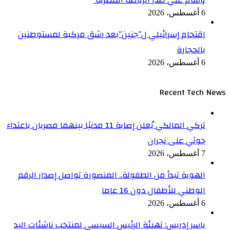
6 أغسطس، 2026
اقتحام إسرائيلي ل”جنين”بعد رشق مركبة لمستوطنين
بالحجارة
6 أغسطس، 2026
Recent Tech News
تركي المالكي يُعلن إصابة 11 مدنيًا بينهما مصريان باعتداء
حوثي على نجران
7 أغسطس، 2026
الهوية تبدأ من الطفولة.. المنصورة تواصل إصدار الرقم
الوطني للأطفال دون 16 عاما
6 أغسطس، 2026
ياسر إدريس: تهنئة الرئيس السيسي لمنتخب ناشئات اليد