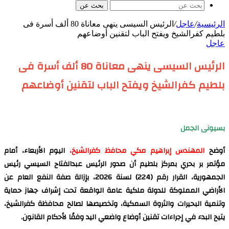
بحث عن
الرئيسية
/
عاجل
/
الرئيس السيسى ينهى معاناة 80 ألف أسرة فى
بلطيم كفرالشيخ ويفتح الباب لتقنين أوضاعهم
عاجل
الرئيس السيسى ينهى معاناة 80 ألف أسرة فى
بلطيم كفرالشيخ ويفتح الباب لتقنين أوضاعهم
بسيونى الجمل
أوضح
المهندس إبراهيم مكي محافظ كفرالشيخ،
اليوم الأربعاء، أمام
مؤتمر بر بحري بمركز بلطيم أن صدور الرئيس عبدالفتاح السيسي رئيس
الجمهورية، القرار رقم (224) لسنة 2026، بإزالة صفة النفع العام عن
الأراضي المملوكة للدولة ملكية عامة الواقعة تحت إشراف جهاز حماية
وتنمية البحيرات والثروة السمكية، وتخصيصها لصالح محافظة كفرالشيخ،
يتيح البدء في إجراءات تقنين أوضاع واضعي اليد وفقًا لأحكام القانون.