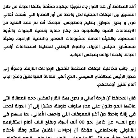
أكد المحافظ أن هذا القرار جاء تتويجًا لجهود مكثفة بذلتها الدولة من خلال
التنسيق بين الجهات المعنية لحل واحدة من أبرز القضايا التي شغلت أهالي
قرى بر بحري بمركزي بلطيم ومطوبس، موضحًا أنه تم عقد العديد من
الاجتماعات الفنية والقانونية مع جهاز حماية وتنمية البحيرات والثروة
السمكية، والهيئة العامة لمشروعات التعمير والتنمية الزراعية، وهيئة
مستشاري مجلس الوزراء، والمركز الوطني لتخطيط استخدامات أراضي
الدولة، ولجنة الزراعة بمجلس النواب.
إلى جانب مخاطبة الجهات المختصة لتفعيل الإجراءات اللازمة، وصولًا إلى
صدور الرئيس عبدالفتاح السيسي، الذي أنهى معاناة المواطنين وفتح الباب
أمام تقنين أوضاعهم.
قال المحافظ أن فرحة أهالي بر بحري بهذا القرار تعكس حجم المعاناة التي
عاشها المواطنون على مدار سنوات طويلة، مشيرًا إلى أن الدولة نجحت
في إزالة واحدة من أكبر المعوقات التي واجهت الأهالي، بما يسهم في
رفع العبء عن كاهل نحو 80 ألف أسرة، ويفتح الباب أمام استقرارهم
القانوني والاجتماعي، مؤكدًا أن إجراءات التقنين ستتم وفقًا لأحكام