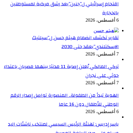
اقتحام إسرائيلي ل”جنين”بعد رشق مركبة لمستوطنين
بالحجارة
6 أغسطس، 2026
تقارير تكشف انضمام هيثم حسن ل”سيلتيك
الاسكتلندي”بعقد حتى 2030
7 أغسطس، 2026
تركي المالكي يُعلن إصابة 11 مدنيًا بينهما مصريان باعتداء
حوثي على نجران
7 أغسطس، 2026
الهوية تبدأ من الطفولة.. المنصورة تواصل إصدار الرقم
الوطني للأطفال دون 16 عاما
6 أغسطس، 2026
ياسر إدريس: تهنئة الرئيس السيسي لمنتخب ناشئات اليد
وسام علي صدر الرياضة المصرية