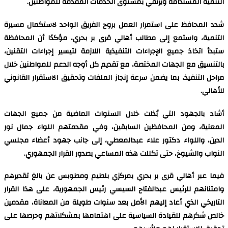
التنمية المستدامة ويرتقي بمستوى الخدمات المقدمة للمواطنين.
شدد المحافظ على استمرار العمل بروح الفريق الواحد لاستكمال مسيرة
التنمية، واستمع إلى مطالب أهالي قرى بر بحري، مؤكدًا أن المحافظة
ستبدأ اتخاذ جميع الإجراءات التنفيذية اللازمة لتيسير إجراءات التقنين،
بالتنسيق مع الجهات المختصة، مع تقديم كل أوجه الدعم للمواطنين خلال
مراحل التنفيذ، بما يضمن سرعة إنجاز الملفات وتحقيق الاستقرار القانوني
للأهالي.
أشاد بالجهود التي بُذلت خلال السنوات الماضية من جميع الجهات
المعنية، ومن المحافظين السابقين، وفي مقدمتهم اللواء جمال نور
الدين، واللواء دكتور علاء عبدالمعطي، إلى جانب جهود أعضاء مجلسي
النواب والشيوخ، حتى تكللت هذه المساعي بصدور القرار الجمهوري.
فيما عبر أهالي قرى بر بحري بمركزي بلطيم ومطوبس عن بالغ تقديرهم
وامتنانهم للرئيس عبدالفتاح السيسي رئيس الجمهورية، على هذا القرار
التاريخي الذي أعاد إليهم الأمل بعد سنوات طويلة من المعاناة، مقدمين
خالص شكرهم للقيادة السياسية على اهتمامها بمشكلاتهم وحرصها على