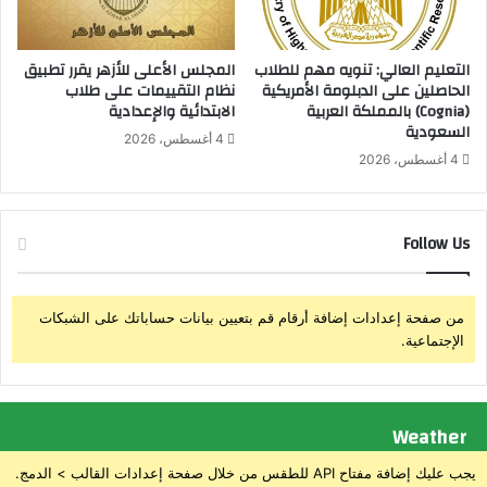
ب
ا
ر
د
و
التعليم العالي: تنويه مهم للطلاب
المجلس الأعلى للأزهر يقرر تطبيق
ب
الحاصلين على الدبلومة الأمريكية
نظام التقييمات على طلاب
ت
ك
(Cognia) بالمملكة العربية
الابتدائية والإعدادية
و
ي
السعودية
ك
ر
4 أغسطس، 2026
و
ف
4 أغسطس، 2026
ل
ى
ت
ا
ع
ل
Follow Us
ا
ا
و
و
ن
ب
من صفحة إعدادات إضافة أرقام قم بتعيين بيانات حساباتك على الشبكات
ر
الإجتماعية.
ا
Weather
يجب عليك إضافة مفتاح API للطقس من خلال صفحة إعدادات القالب > الدمج.