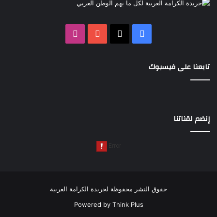
‫X
فيسبوك
‫YouTube
انستقرام
تابعنا على فيسبوك
إنضم لقناتنا
حقوق النشر محفوظة لجريدة الكرامة العربية
Powered by
Think Plus