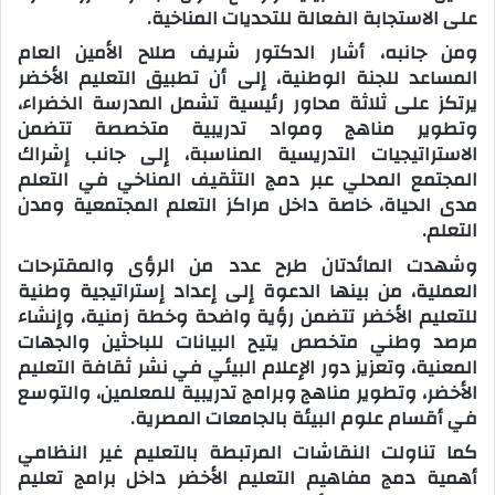
على الاستجابة الفعالة للتحديات المناخية.
ومن جانبه، أشار الدكتور شريف صلاح الأمين العام
المساعد للجنة الوطنية، إلى أن تطبيق التعليم الأخضر
يرتكز على ثلاثة محاور رئيسية تشمل المدرسة الخضراء،
وتطوير مناهج ومواد تدريبية متخصصة تتضمن
الاستراتيجيات التدريسية المناسبة، إلى جانب إشراك
المجتمع المحلي عبر دمج التثقيف المناخي في التعلم
مدى الحياة، خاصة داخل مراكز التعلم المجتمعية ومدن
التعلم.
وشهدت المائدتان طرح عدد من الرؤى والمقترحات
العملية، من بينها الدعوة إلى إعداد إستراتيجية وطنية
للتعليم الأخضر تتضمن رؤية واضحة وخطة زمنية، وإنشاء
مرصد وطني متخصص يتيح البيانات للباحثين والجهات
المعنية، وتعزيز دور الإعلام البيئي في نشر ثقافة التعليم
الأخضر، وتطوير مناهج وبرامج تدريبية للمعلمين، والتوسع
في أقسام علوم البيئة بالجامعات المصرية.
كما تناولت النقاشات المرتبطة بالتعليم غير النظامي
أهمية دمج مفاهيم التعليم الأخضر داخل برامج تعليم