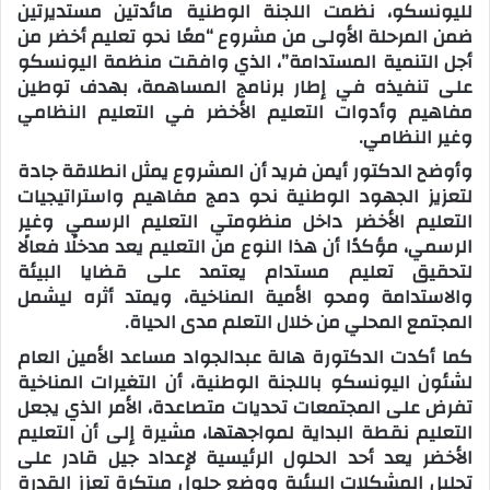
لليونسكو، نظمت اللجنة الوطنية مائدتين مستديرتين
ضمن المرحلة الأولى من مشروع “معًا نحو تعليم أخضر من
أجل التنمية المستدامة”، الذي وافقت منظمة اليونسكو
على تنفيذه في إطار برنامج المساهمة، بهدف توطين
مفاهيم وأدوات التعليم الأخضر في التعليم النظامي
وغير النظامي.
وأوضح الدكتور أيمن فريد أن المشروع يمثل انطلاقة جادة
لتعزيز الجهود الوطنية نحو دمج مفاهيم واستراتيجيات
التعليم الأخضر داخل منظومتي التعليم الرسمي وغير
الرسمي، مؤكدًا أن هذا النوع من التعليم يعد مدخلًا فعالًا
لتحقيق تعليم مستدام يعتمد على قضايا البيئة
والاستدامة ومحو الأمية المناخية، ويمتد أثره ليشمل
المجتمع المحلي من خلال التعلم مدى الحياة.
كما أكدت الدكتورة هالة عبدالجواد مساعد الأمين العام
لشئون اليونسكو باللجنة الوطنية، أن التغيرات المناخية
تفرض على المجتمعات تحديات متصاعدة، الأمر الذي يجعل
التعليم نقطة البداية لمواجهتها، مشيرة إلى أن التعليم
الأخضر يعد أحد الحلول الرئيسية لإعداد جيل قادر على
تحليل المشكلات البيئية ووضع حلول مبتكرة تعزز القدرة