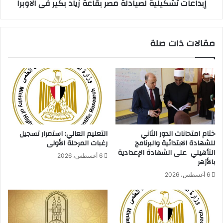
إبداعات تشكيلية لصيادلة مصر بقاعة زياد بكير فى الاوبرا
ص
ك
ر
ي
ي
ل
ل
ي
مقالات ذات صلة
ل
ة
غ
ل
ر
ص
ف
ي
ا
ا
ل
د
س
ل
ي
ة
ا
م
ختام امتحانات الدور الثاني
التعليم العالي: استمرار تسجيل
ح
ص
للشهادة الابتدائية والبرنامج
رغبات المرحلة الأولى
ي
ر
التأهيلي على الشهادة الإعدادية
6 أغسطس، 2026
ة
ب
بالأزهر
ي
ق
6 أغسطس، 2026
و
ا
ق
ع
ع
ة
ا
ز
ن
ي