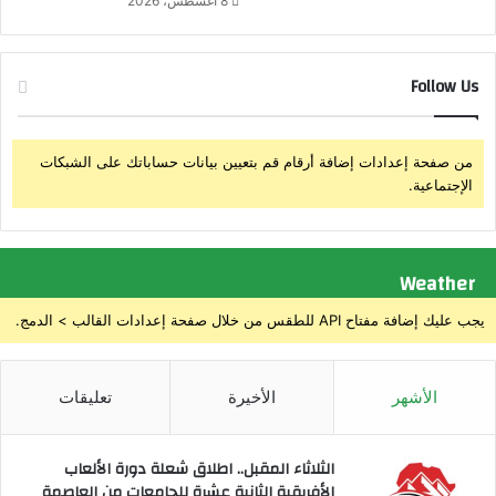
8 أغسطس، 2026
ا
ا
و
ض
ن
ا
Follow Us
ل
و
ر
ا
من صفحة إعدادات إضافة أرقام قم بتعيين بيانات حساباتك على الشبكات
ث
الإجتماعية.
ي
ة
ل
ح
Weather
د
ي
يجب عليك إضافة مفتاح API للطقس من خلال صفحة إعدادات القالب > الدمج.
ث
ي
ا
الأشهر
الأخيرة
تعليقات
ل
و
ل
الثلاثاء المقبل.. اطلاق شعلة دورة الألعاب
ا
الأفريقية الثانية عشرة للجامعات من العاصمة