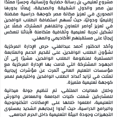
مشروع تعليمي، بل رسالة حضارية وإنسانية، وجسرًا ممتدًا
بين مصر والدول الشقيقة والصديقة، إيمانًا بدورها
المحوري في تعزيز مكانة مصر كوجهة دراسية مفضلة
إقليميًا ودوليًا، حيث تُسهم استضافة الطلاب الوافدين
في تعزيز أواصر التعاون والتفاهم المشترك، فضلًا عن
تشكيل تجربة تعليمية وثقافية متكاملة لأبنائنا تنعكس
إيجابًا على مستقبلهم الأكاديمي والمهني.
وأكد الدكتور أحمد عبدالغني، حرص الإدارة المركزية
لشؤون الطلاب الوافدين، على تقديم الدعم والمتابعة
المستمرة لمنظومة الطلاب الوافدين، مشيرًا إلى أن
الجهود المشتركة التي قامت بها الإدارة المركزية مع
مؤسسات التعليم العالي أثمرت عن مؤشرات إيجابية
تمثلت في تزايد أعداد الطلاب الوافدين واختيارهم لمصر
كوجهة تعليمية متميزة.
وخلال فعاليات الملتقى، تم تنظيم جولة ميدانية
للمشاركين شملت كليات الجامعة والمعامل والورش
التعليمية، اطلعوا خلالها على الإمكانات التكنولوجية
والبرامج الدراسية، حيث أبدوا إعجابهم الشديد بمستوى
التجهيزات وجودة البيئة التعليمية داخل الحرم الجامعي.