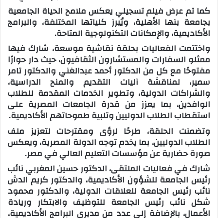
كما تم عرض فيلم تسجيلي يعكس ملامح الحياة الجامعية
بجامعة بنها الأهلية، ويُبرز كلياتها المختلفة، والبرامج
الأكاديمية، والإمكانات التكنولوجية المتاحة.
واختتمت الفعاليات بحلقة نقاشية موسعة، شارك فيها
ممثلو السفارات والمستشارون الثقافيون، حيث دار حوارًا
مفتوحًا مع كل من الدكتور أحمد عبدالغني والدكتور تامر
سمير، لمناقشة آليات التقديم والمنح الدراسية،
والشراكات الدولية، وتطوير الخدمات المقدمة للطلاب
الوافدين، بما يعزز من قدرة الجامعات المصرية على
استقطاب الطلاب الدوليين وتلبية طموحاتهم الأكاديمية.
وتضمنت الحلقة، طرحًا لرؤى ومقترحات لتعزيز ملف
الطلاب الدوليين، بما يخدم توجه الدولة المصرية، ويعكس
صورة حضارية عن مؤسسات التعليم العالي في مصر.
شارك في فعاليات الملتقى، الدكتور حسين المغربي نائب
رئيس الجامعة للشؤون الأكاديمية، والدكتور كريم الدش
نائب رئيس الجامعة للعلاقات الدولية، والدكتور محمود
شكل نائب رئيس الجامعة للتوظيف والابتكار وريادة
الأعمال، بالإضافة إلى عدد من مديري البرامج الأكاديمية،