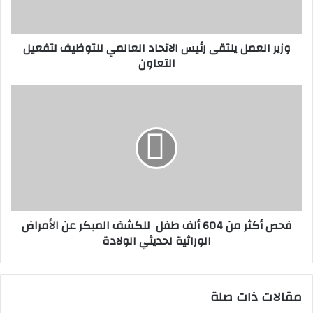
ع
م
ل
وزير العمل يلتقى رئيس الاتحاد العالمي للتوظيف لتفعيل
ي
التعاون
ل
ت
ق
ف
ى
ح
ر
ص
ئ
أ
ي
ك
س
ث
ا
ر
ل
م
ا
ن
فحص أكثر من 604 ألف طفل للكشف المبكر عن الأمراض
ت
6
الوراثية لحديثي الولادة
ح
0
ا
4
د
أ
ا
ل
مقالات ذات صلة
ل
ف
ع
ط