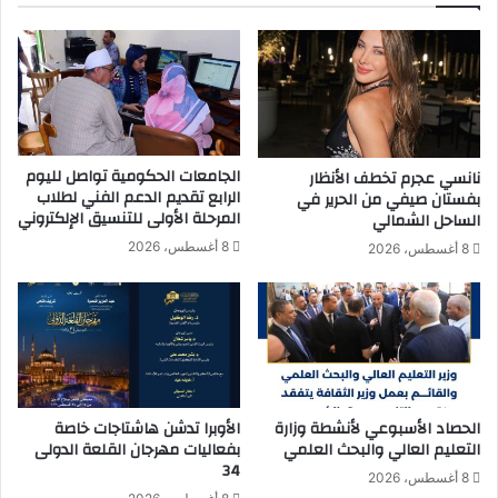
ا
ف
ل
ل
م
ي
ل
ل
ل
ل
ك
ت
ش
الجامعات الحكومية تواصل لليوم
نانسي عجرم تخطف الأنظار
و
ف
الرابع تقديم الدعم الفني لطلاب
بفستان صيفي من الحرير في
ظ
ا
المرحلة الأولى للتنسيق الإلكتروني
الساحل الشمالي
ي
ل
8 أغسطس، 2026
8 أغسطس، 2026
ف
م
ل
ب
ت
ك
ف
ر
ع
ع
ي
ن
ل
ا
ا
ل
الحصاد الأسبوعي لأنشطة وزارة
الأوبرا تدشن هاشتاجات خاصة
ل
أ
التعليم العالي والبحث العلمي
بفعاليات مهرجان القلعة الدولى
ت
34
م
8 أغسطس، 2026
ع
ر