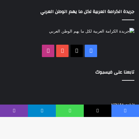
جريدة الكرامة العربية لكل ما يهم الوطن العربي
‫X
فيسبوك
‫YouTube
انستقرام
تابعنا على فيسبوك
إنضم لقناتنا
فيسبوك
‫X
واتساب
تيلقرام
ڤايبر