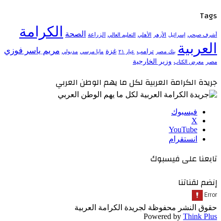
Tags
الكرامة
الصحة
الزراعة
إسرائيل
الأزهر
الأهلي
التعليم العالي
أشرف صبحي
العربية
مريم ياسر فوزي
ترامب
غزة
مدبولي
بنك مصر
عيار ٢١
مايا مرسي
وزير الخارجية
مصر
معرض الكتاب
جريدة الكرامة العربية لكل ما يهم الوطن العربي
فيسبوك
‫X
‫YouTube
انستقرام
تابعنا على فيسبوك
إنضم لقناتنا
حقوق النشر محفوظة لجريدة الكرامة العربية
Powered by
Think Plus