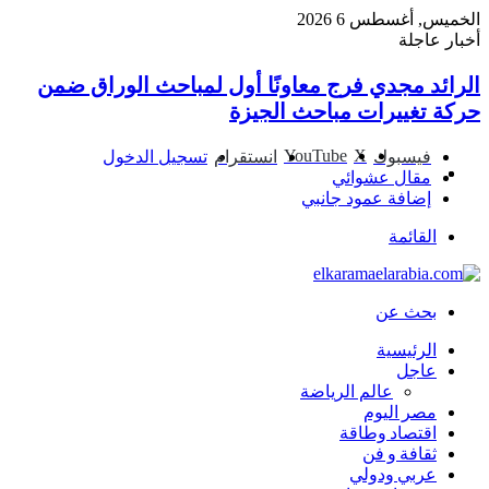
الخميس, أغسطس 6 2026
أخبار عاجلة
الرائد مجدي فرج معاونًا أول لمباحث الوراق ضمن
حركة تغييرات مباحث الجيزة
‫YouTube
‫X
فيسبوك
انستقرام
تسجيل الدخول
مقال عشوائي
إضافة عمود جانبي
القائمة
بحث عن
الرئيسية
عاجل
عالم الرياضة
مصر اليوم
اقتصاد وطاقة
ثقافة و فن
عربي ودولي