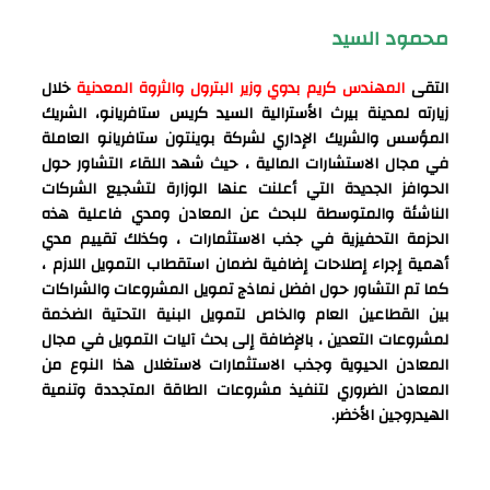
محمود السيد
التقى
المهندس كريم بدوي وزير البترول والثروة المعدنية
خلال
زيارته لمدينة بيرث الأسترالية السيد كريس ستافريانو، الشريك
المؤسس والشريك الإداري لشركة بوينتون ستافريانو العاملة
في مجال الاستشارات المالية ، حيث شهد اللقاء التشاور حول
الحوافز الجديدة التي أعلنت عنها الوزارة لتشجيع الشركات
الناشئة والمتوسطة للبحث عن المعادن ومدي فاعلية هذه
الحزمة التحفيزية في جذب الاستثمارات ، وكذلك تقييم مدي
أهمية إجراء إصلاحات إضافية لضمان استقطاب التمويل اللازم ،
كما تم التشاور حول افضل نماذج تمويل المشروعات والشراكات
بين القطاعين العام والخاص لتمويل البنية التحتية الضخمة
لمشروعات التعدين ، بالإضافة إلى بحث آليات التمويل في مجال
المعادن الحيوية وجذب الاستثمارات لاستغلال هذا النوع من
المعادن الضروري لتنفيذ مشروعات الطاقة المتجددة وتنمية
الهيدروجين الأخضر.