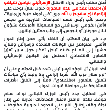
أعلن مكتب رئيس وزراء الاحتلال
الإسرائيلي بنيامين نتنياهو
أن اجتماعاً عقد في بلدة الناقورة
جنوب لبنان، يوجب على
إلزامية نزع سلاح حزب الله
جرى “في أجواء طيبة وإيجابية”،
وجمع نائب رئيس قسم السياسات الخارجية في مجلس
الأمن القومي الإسرائيلي مع المبعوثة الأمريكية لشؤون
لبنان مورغان أورتاجوس، إلى جانب ممثلين لبنانيين.
جاء في بيان المكتب أن اللقاء يأتي ضمن إطار الحوار
الأمني المتواصل بين الولايات المتحدة وإسرائيل ولبنان،
مشيراً إلى أنه تم خلاله تبادل أفكار حول سبل تعزيز
التعاون الاقتصادي المحتمل بين الجانبين الإسرائيلي
واللبناني.
أكد البيان أن الوفد الإسرائيلي شدد خلال الاجتماع على أن
“نزع سلاح حزب الله شرط إلزامي ولا يرتبط بأي مباحثات
تتعلق بالتعاون الاقتصادي”، لافتاً إلى اتفاق الأطراف
المشاركة على مواصلة قنوات الحوار.
في المقابل، جدد رئيس الوزراء اللبناني نواف سلام
موقف بلاده الرافض لاعتبار المحادثات الجارية في إطار
لجنة وقف إطلاق النار على الحدود الجنوبية مفاوضات