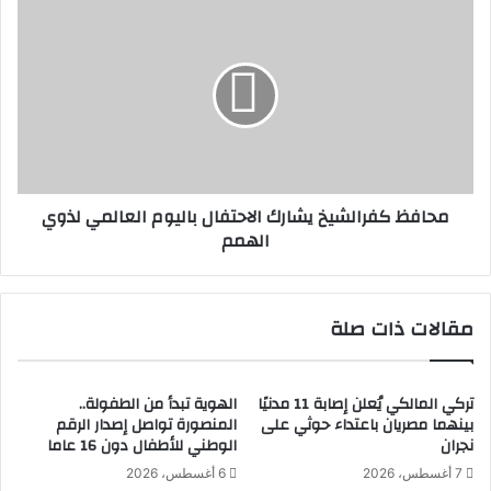
ن
م
ا
ح
ل
ا
م
ف
ؤ
ظ
ت
ك
م
ف
ر
ر
ا
ا
محافظ كفرالشيخ يشارك الاحتفال باليوم العالمي لذوي
ل
ل
الهمم
ع
ش
ر
ي
ب
خ
ي
ي
مقالات ذات صلة
ل
ش
ع
ا
م
ر
ل
ك
تركي المالكي يُعلن إصابة 11 مدنيًا
الهوية تبدأ من الطفولة..
بينهما مصريان باعتداء حوثي على
المنصورة تواصل إصدار الرقم
ا
ا
نجران
الوطني للأطفال دون 16 عاما
ل
ل
ا
ا
7 أغسطس، 2026
6 أغسطس، 2026
ط
ح