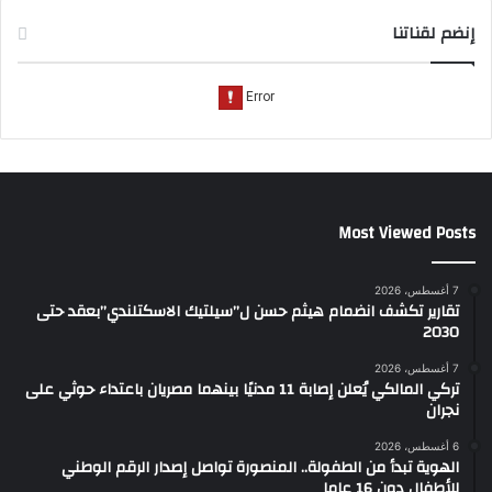
إنضم لقناتنا
Most Viewed Posts
7 أغسطس، 2026
تقارير تكشف انضمام هيثم حسن ل”سيلتيك الاسكتلندي”بعقد حتى
2030
7 أغسطس، 2026
تركي المالكي يُعلن إصابة 11 مدنيًا بينهما مصريان باعتداء حوثي على
نجران
6 أغسطس، 2026
الهوية تبدأ من الطفولة.. المنصورة تواصل إصدار الرقم الوطني
للأطفال دون 16 عاما