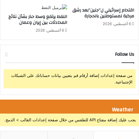
ف
ت
اقتحام إسرائيلي ل”جنين”بعد رشق
ا
ف
مركبة لمستوطنين بالحجارة
النفط يرتفع وسط حذر بشأن نتائج
ل
ا
المحادثات بين إيران وعمان
6 أغسطس، 2026
ل
6 أغسطس، 2026
ب
ا
ل
ي
Follow Us
و
م
ا
من صفحة إعدادات إضافة أرقام قم بتعيين بيانات حساباتك على الشبكات
ل
الإجتماعية.
ع
ا
ل
م
Weather
ي
ل
يجب عليك إضافة مفتاح API للطقس من خلال صفحة إعدادات القالب > الدمج.
ذ
و
ي