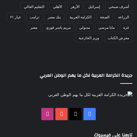
أشرف صبحي
إسرائيل
الأزهر
الأهلي
التعليم العالي
الزراعة
الصحة
الكرامة العربية
بنك مصر
ترامب
عيار ٢١
غزة
مايا مرسي
مدبولي
مريم ياسر فوزي
مصر
معرض الكتاب
وزير الخارجية
جريدة الكرامة العربية لكل ما يهم الوطن العربي
‫X
فيسبوك
‫YouTube
انستقرام
تابعنا على فيسبوك