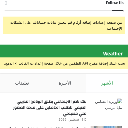
ب
ل
Follow Us
ي
ي
ب
و
و
ن
من صفحة إعدادات إضافة أرقام قم بتعيين بيانات حساباتك على الشبكات
ت
ج
الإجتماعية.
و
ن
ط
ي
ي
ه
ن
ف
Weather
ص
ي
ن
م
يجب عليك إضافة مفتاح API للطقس من خلال صفحة إعدادات القالب > الدمج.
ا
ط
ع
ر
ة
و
الأشهر
الأخيرة
تعليقات
ا
ح
ل
ك
بنك ناصر الاجتماعي يطلق البرنامج التدريبي
ت
الصيفي للطلاب الحاصلين على منحة الدكتور
ا
علي مصيلحي
ن
9 أغسطس، 2026