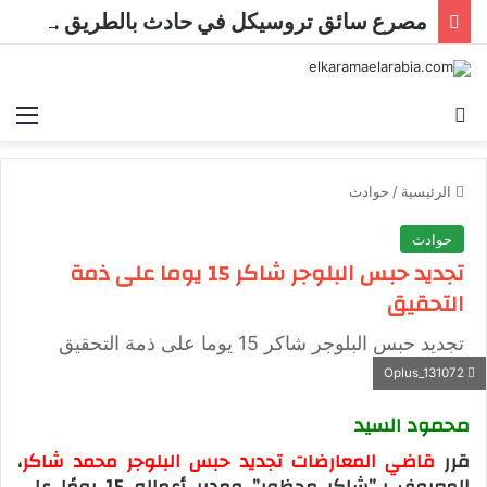
مصرع سائق تروسيكل في حادث بالطريق الدائري بالفيوم
بحث عن
الق
الرئيسية
/
حوادث
حوادث
تجديد حبس البلوجر شاكر 15 يوما على ذمة
التحقيق
تجديد حبس البلوجر شاكر 15 يوما على ذمة التحقيق
Oplus_131072
محمود السيد
قرر
قاضي المعارضات تجديد حبس البلوجر محمد شاكر
،
المعروف بـ”شاكر محظور” ومدير أعماله 15 يومًا على