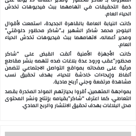
ذمة التحقيقات في اتهامهما ببث فيديوهات تخدش
الحياء العام.
كانت النيابة العامة بالقاهرة الجديدة، استمعت لأقوال
البلوجر محمد شاكر الشهير بـ”شاكر محظور دلوقتي”
ومدير أعماله، لاتهامهما ببث فيديوهات تخدش الحياء
العام.
كانت الأجهزة الأمنية ألقت القبض على “شاكر
محظور”عقب ورود عدة بلاغات ضده تتهمه بنشر مقاطع
مرئية على صفحاته بمواقع التواصل الاجتماعي تتضمن
ألفاظ وإيحاءات خادشة للحياء، بهدف تحقيق نسب
مشاهدة مرتفعة وجني أرباح مادية.
بمواجهة المتهمين، أقروا بحيازتهم المواد المخدرة بقصد
التعاطي، كما اعترف “شاكر”بقيامه بإنتاج ونشر المحتوى
محل البلاغات بهدف تحقيق الانتشار والربح المادي.
و