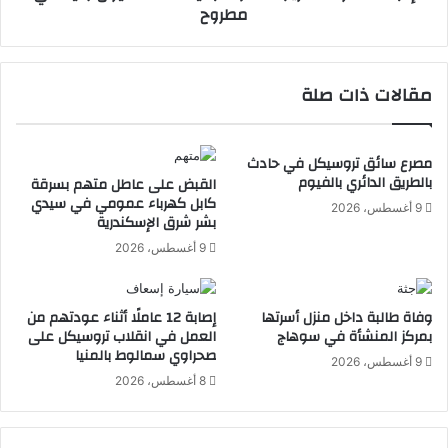
مطروح
ب
ة
ح
ت
ث
ه
ا
ر
مقالات ذات صلة
ن
ي
ا
ب
ل
م
ت
خ
مصرع سائق تروسيكل في حادث
و
بالطريق الدائري بالفيوم
د
القبض على عاطل متهم بسرقة
س
كابل كهرباء عمومي في سيدي
ر
9 أغسطس، 2026
بشر شرق الإسكندرية
ع
ا
ف
ت
9 أغسطس، 2026
ي
ب
ت
ق
ص
ي
وفاة طالبة داخل منزل أسرتها
إصابة 12 عاملًا أثناء عودتهم من
ن
م
بمركز المنشأة في سوهاج
العمل في انقلاب تروسيكل على
ي
ة
صحراوي سمالوط بالمنيا
9 أغسطس، 2026
ع
3
8 أغسطس، 2026
ا
5
ل
0
ز
م