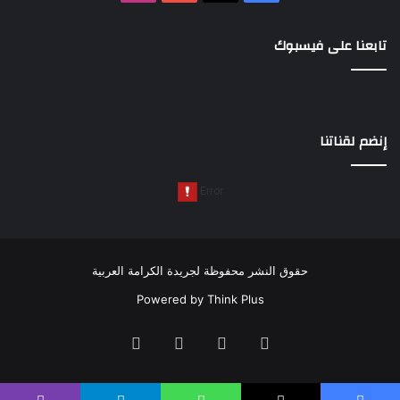
تابعنا على فيسبوك
إنضم لقناتنا
حقوق النشر محفوظة لجريدة الكرامة العربية
Powered by
Think Plus
فيسبوك
‫X
‫YouTube
انستقرام