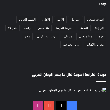
Tags
أشرف صبحي
إسرائيل
الأزهر
الأهلي
التعليم العالي
الزراعة
الصحة
الكرامة العربية
بنك مصر
ترامب
عيار ٢١
غزة
مايا مرسي
مدبولي
مريم ياسر فوزي
مصر
معرض الكتاب
وزير الخارجية
جريدة الكرامة العربية لكل ما يهم الوطن العربي
‫X
فيسبوك
‫YouTube
انستقرام