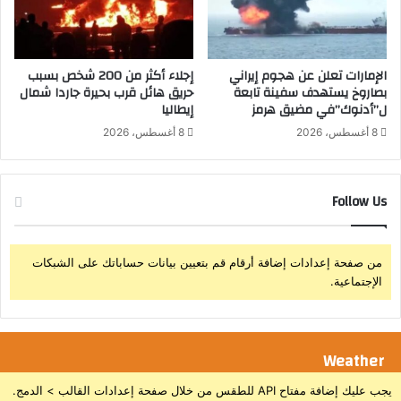
ا
ي
ح
ا
ل
ل
ي
ا
الإمارات تعلن عن هجوم إيراني
إجلاء أكثر من 200 شخص بسبب
بصاروخ يستهدف سفينة تابعة
حريق هائل قرب بحيرة جاردا شمال
ك
ل”أدنوك”في مضيق هرمز
إيطاليا
ت
ئ
8 أغسطس، 2026
8 أغسطس، 2026
ا
ب
ل
Follow Us
د
ي
ا
ل
من صفحة إعدادات إضافة أرقام قم بتعيين بيانات حساباتك على الشبكات
أ
الإجتماعية.
م
ه
ا
ت
Weather
ا
ل
يجب عليك إضافة مفتاح API للطقس من خلال صفحة إعدادات القالب > الدمج.