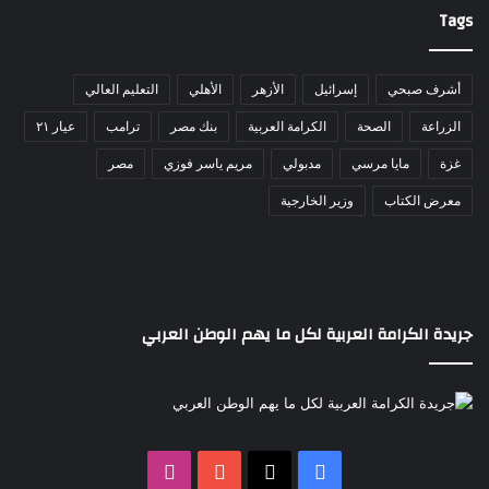
Tags
أشرف صبحي
إسرائيل
الأزهر
الأهلي
التعليم العالي
الزراعة
الصحة
الكرامة العربية
بنك مصر
ترامب
عيار ٢١
غزة
مايا مرسي
مدبولي
مريم ياسر فوزي
مصر
معرض الكتاب
وزير الخارجية
جريدة الكرامة العربية لكل ما يهم الوطن العربي
‫X
فيسبوك
‫YouTube
انستقرام