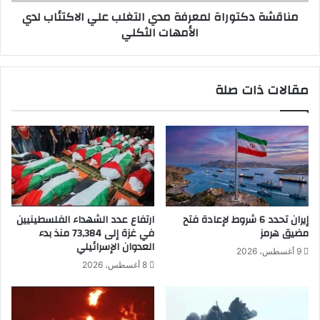
ت
مناقشة دكتوراة لمعرفة مدي التغلب علي الاكتئاب لدي
ر
و
الأمهات الثكلي
ي
ر
ق
ا
ا
ة
ل
ل
مقالات ذات صلة
إ
م
س
ع
ك
ر
ن
ف
د
ة
ر
م
ي
د
ة
ي
م
ا
إيران تحدد 6 شروط لإعادة فتح
ارتفاع عدد الشهداء الفلسطينيين
ط
ل
مضيق هرمز
في غزة إلى 73,384 منذ بدء
ر
ت
العدوان الإسرائيلي
9 أغسطس، 2026
و
غ
8 أغسطس، 2026
ح
ل
ا
ب
ل
ع
س
ل