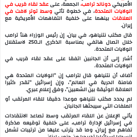
الأمريكي
دونالد ترامب،
الجمعة، على
عقد
لقاء قريب في
الولايات المتحدة
، في خطوة تأتي
وسط توتر لافت في
العلاقات
بينهما على خلفية التفاهمات الأمريكية مع
إيران.
قال مكتب نتنياهو، في بيان، إن رئيس الوزراء هنأ ترامب
خلال اتصال هاتفي بمناسبة الذكرى الـ250 لاستقلال
الولايات المتحدة.
أشار إلى أن الجانبين اتفقا على عقد لقاء قريب في
الولايات المتحدة.
أضاف أن نتنياهو قال لترامب إن “الولايات المتحدة هي
ضامنة الحرية في العالم”، وإن إسرائيل “تقدر كثيرا
العلاقة الوثيقة بين الشعبين”، وفق إعلام عبري.
لم يحدد مكتب نتنياهو موعدا دقيقا للقاء المرتقب أو
الملفات التي سيبحثها الجانبان.
يأتي الإعلان عن اللقاء المرتقب وسط تصاعد الانتقادات
في إسرائيل لإدارة ترامب، على خلفية توقيعه مذكرة
تفاهم مع إيران، وما قد يترتب عليها من ترتيبات تشمل
انسحابا إسرائيليا تدريجيا من جنوب لبنان.