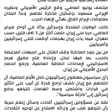
منتصف يونيو الماضي، وقع الرئيس الأمريكي ونظيره
الإيراني مسعود بزشكيان مذكرة تفاهم، وبدأ البلدان
مفاوضات لإبرام اتفاق نهائي لإنهاء الحرب.
كانت الولايات المتحدة وإسرائيل بدأتا في أواخر فبراير
الماضي، حربا على إيران، خلفت أكثر من 3 آلاف قتيل، حسب
طهران، فيما ردت إيران بهجمات أوقعت قتلى إسرائيليين
وأمريكيين.
من بين بنود المذكرة وقف القتال على الجبهات المرتبطة
بالحرب، بما فيها لبنان، وإعادة فتح مضيق هرمز
الاستراتيجي لإمدادات الطاقة العالمية، ورفع الحصار
البحري الأمريكي عن إيران.
رأى سياسيون،معلقون إسرائيليون، خلال الأيام الماضية، أن
التفاهم مع إيران كشف تراجع قدرة تل أبيب على التأثير
في قرارات واشنطن، وسط اتهامات نتنياهو بدفع
إسرائيل إلى”كارثة سياسية”.
نقلا عن مسؤولين إسرائيليين، أفادت وسائل إعلام عبرية
بأن نتنياهو طلب من وزرائه الامتناع عن توجيه انتقادات