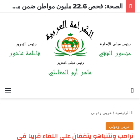
الصحة: فحص 22.6 مليون مواطن ضمن مبادرة الكشف المبكر عن الأمراض المزمنة والاعتلال الكلوي
بحث عن
الق
الرئيسية
/
عربي ودولي
عربي ودولي
ترامب ونتنياهو يتفقان على اللقاء قريبا في