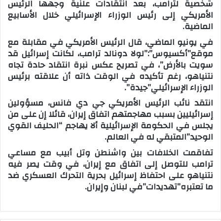
شخصية لترامب، بعد انتقادات علنية وجهها الرئيس
الأمريكي إلى رئيس الوزراء الإسرائيلي خلال الأسابيع
الماضية.
في يونيو الماضي، قال الرئيس الأمريكي في مقابلة مع
موقع”أكسيوس”:”لولا دونالد ترامب، لكانت إسرائيل قد
سويت بالأرض”، في تصريح عكس نبرة انتقاد حادة تجاه
نتنياهو، رغم تأكيده في الوقت ذاته أن علاقته برئيس
الوزراء الإسرائيلي”جيدة”.
انتقد نائب الرئيس الأمريكي جي دي فانس، مسؤولين
إسرائيليين بسبب مهاجمتهم اتفاق إيران، قائلا إن على من
يجلس في الحكومة الإسرائيلية ألا يهاجم “الحليف القوي
الوحيد”المتبقي له في العالم.
تفاقمت الخلافات بين واشنطن وتل أبيب مع مساعي
ترامب للتوصل إلى اتفاق مع إيران، في وقت يصر فيه
نتنياهو على احتفاظ إسرائيل بحرية التحرك العسكري ضد
ما تعتبره”تهديدات”في لبنان وإيران.