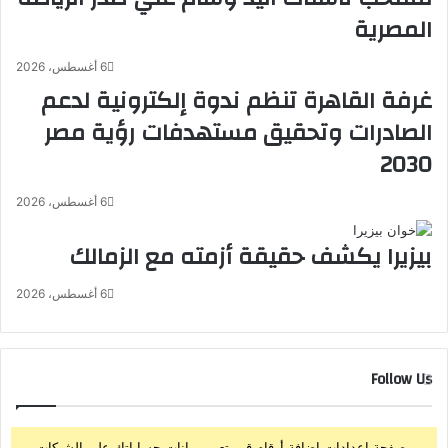
ل
ا
المصرية
ص
ز
ي
ي
د
ل
6 أغسطس، 2026
ل
ر
غرفة القاهرة تنظم ندوة إلكترونية لدعم
ة
»
الصادرات وتحقيق مستهدفات رؤية مصر
ج
ا
ا
ل
2030
م
ر
ع
ا
6 أغسطس، 2026
ة
ئ
ع
د
بيزيرا يكشف حقيقة أزمته مع الزمالك
ي
ع
ن
ا
6 أغسطس، 2026
ش
ل
م
م
س
يً
خ
ا
Follow Us
ل
ف
ا
ي
ل
إ
خ
ع
من صفحة إعدادات إضافة أرقام قم بتعيين بيانات حساباتك على الشبكات