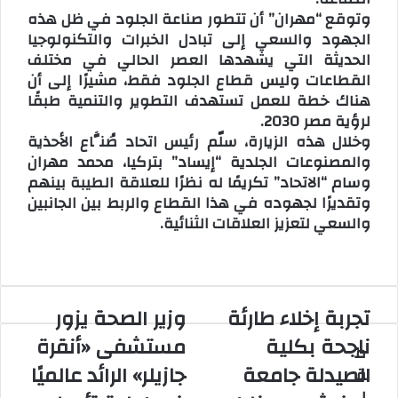
وتوقع “مهران” أن تتطور صناعة الجلود في ظل هذه
الجهود والسعي إلى تبادل الخبرات والتكنولوجيا
الحديثة التي يشهدها العصر الحالي في مختلف
القطاعات وليس قطاع الجلود فقط، مشيرًا إلى أن
هناك خطة للعمل تستهدف التطوير والتنمية طبقًا
لرؤية مصر 2030.
وخلال هذه الزيارة، سلّم رئيس اتحاد صُنَّاع الأحذية
والمصنوعات الجلدية “إيساد” بتركيا، محمد مهران
وسام “الاتحاد” تكريمًا له نظرًا للعلاقة الطيبة بينهم
وتقديرًا لجهوده في هذا القطاع والربط بين الجانبين
والسعي لتعزيز العلاقات الثنائية.
تجربة إخلاء طارئة
وزير الصحة يزور
ت
و
ج
ز
ناجحة بكلية
مستشفى «أنقرة
م
ر
ي
الصيدلة جامعة
جازيلر» الرائد عالميًا
ق
ب
ر
ة
ا
ا