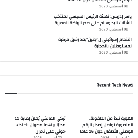
الرقم الوطني للأطفال دون 16 عاما
ش
6 أغسطس، 2026
و
ياسر إدريس: تهنئة الرئيس السيسي لمنتخب
ك
ناشئات اليد وسام علي صدر الرياضة المصرية
ي
6 أغسطس، 2026
اقتحام إسرائيلي ل”جنين”بعد رشق مركبة
لمستوطنين بالحجارة
6 أغسطس، 2026
Recent Tech News
الهوية تبدأ من الطفولة..
تركي المالكي يُعلن إصابة 11
المنصورة تواصل إصدار الرقم
مدنيًا بينهما مصريان باعتداء
الوطني للأطفال دون 16 عاما
حوثي على نجران
6 أغسطس، 2026
7 أغسطس، 2026