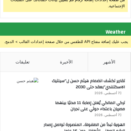
م
ا
الإجتماعية.
س
د
د
ة
ق
ت
ا
Weather
أ
ئ
ه
يجب عليك إضافة مفتاح API للطقس من خلال صفحة إعدادات القالب > الدمج.
ق
ي
ل
إ
ص
الأشهر
الأخيرة
تعليقات
ا
ب
ا
تقارير تكشف انضمام هيثم حسن ل”سيلتيك
ت
الاسكتلندي”بعقد حتى 2030
ا
7 أغسطس، 2026
ل
تركي المالكي يُعلن إصابة 11 مدنيًا بينهما
ح
مصريان باعتداء حوثي على نجران
ب
7 أغسطس، 2026
ل
ا
الهوية تبدأ من الطفولة.. المنصورة تواصل إصدار
ل