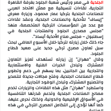
الجلدية
في مصر ورئيس شُعبة الجلود بغرفة القاهرة
التجارية، لقاءات تنسيقية مع ممثل الاتحاد العربي
للصناعات الجلدية بتركيا عمار محمود، وزيارة معرض
“إيساف” للأحذية والصناعات الجلدية، وعقد لقاءات
مع عدد من المؤسسات التركية المتخصصة، منها:
“مجلس مصدري الجلود والمنتجات الجلدية في
إسطنبول – مجلس صناع الأحذية أيساد”.
جاء ذلك خلال زيارته لتركيا خلال الأسبوع الماضي لبحث
سبل تعاون مصري تركي جديد على صعيد قطاع
الجلود.
وقال “مهران” إن زيارته تستهدف تعزيز التعاون
المشترك وتبادل الخبرات الفنية والاستثمارية
والتجارية بين الجانبين، بما يسهم في دعم وتطوير
قطاع الصناعات الجلدية، وفتح مجالات جديدة للتصدير
والتصنيع المشترك، وتبادل الوفود التجارية.
واستطرد “مهران”: مثل هذه اللقاءات والزيارات تخدم
مصالح الصناعات الجلدية وتدعم قدرتها التنافسية
في الأسواق الإقليمية والدولية، ولذلك نحرص عليها،
كما أنها تؤدي إلى التكامل المصري التركي في هذه
الصناعة.