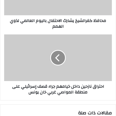
ف
ر
ا
محافظ كفرالشيخ يشارك الاحتفال باليوم العالمي لذوي
ل
الهمم
ش
ي
خ
ا
ي
ح
ش
ت
ا
ر
ر
ا
ك
ق
ا
ن
ل
ا
ا
ز
احتراق نازحين داخل خيامهم جراء قصف إسرائيلي على
ح
ح
منطقة المواصي غربي خان يونس
ت
ي
ف
ن
ا
د
ل
ا
مقالات ذات صلة
ب
خ