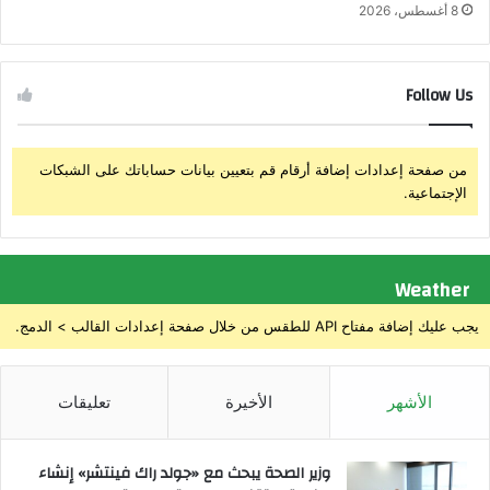
ي
8 أغسطس، 2026
ع
ل
ى
Follow Us
م
ن
ط
ق
من صفحة إعدادات إضافة أرقام قم بتعيين بيانات حساباتك على الشبكات
ة
الإجتماعية.
ا
ل
م
و
Weather
ا
ص
يجب عليك إضافة مفتاح API للطقس من خلال صفحة إعدادات القالب > الدمج.
ي
غ
ر
الأشهر
الأخيرة
تعليقات
ب
ي
خ
وزير الصحة يبحث مع «جولد راك فينتشر» إنشاء
ا