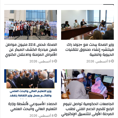
ا
ل
ل
خ
ي
ي
و
ا
م
م
ا
ه
ل
م
ع
ج
وزير الصحة يبحث مع «جولد راك
الصحة: فحص 22.6 مليون مواطن
ا
ر
فينتشر» إنشاء صندوق للتقنيات
ضمن مبادرة الكشف المبكر عن
ل
ا
الحيوية والطبية
الأمراض المزمنة والاعتلال الكلوي
م
ء
9 أغسطس، 2026
9 أغسطس، 2026
ي
ق
ل
ص
ذ
ف
و
إ
ي
س
ا
ر
ل
ا
ه
ئ
الجامعات الحكومية تواصل لليوم
الحصاد الأسبوعي لأنشطة وزارة
م
الرابع تقديم الدعم الفني لطلاب
التعليم العالي والبحث العلمي
ي
المرحلة الأولى للتنسيق الإلكتروني
م
ل
8 أغسطس، 2026