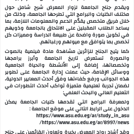
ويقدم جناح الجامعة لزوار المعرض شرح شامل حول
مختلف الكليات والبرامج التي تطرحها الجامعة، وذلك من
خلال فريق متخصص يقدّم الدعم والمعلومات اللازمة، بما
يساعد الطلاب المقبلين على الالتحاق بالجامعة وذويهم
في تكوين صورة واضحة عن طبيعة الدراسة ومميزات كل
تخصص بما يتوافق مع ميولهم ورغباتهم.
كما يتيح الجناح للزائرين مشاهدة مادة فيلمية بالصوت
والصورة تستعرض تاريخ الجامعة وأبرز برامجها
وتخصصاتها، إضافة إلى الأنشطة والحياة الجامعية
ووسائل الإقامة، حيث عملت إدارة الجامعة على تطوير
هذه الجوانب ورفع كفاءتها وفق أحدث المعايير الدولية،
لضمان تجربة تعليمية متميزة تواكب أحدث التطورات في
التعليم العالي والبحث العلمي:
ولمعرفة البرامج التي تقدمها كليات الجامعة يمكن
الدخول على الرابط التالي على موقع الجامعة :
https://www.asu.edu.eg/ar/study_in_asu
https://www.asu.edu.eg/ar/8997/news/
وقد أشاد رواد المعرض بخبرة وتعاون القائمين على جناح