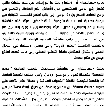
وتابع «عبدالغفار» أن الاجتماع بحث ما تم إنجازه في عدة ملفات والتي
تشمل رفع الوعي المجتمعي حول الأمراض الغير السارية، والتوسع في
برامج الكشف المبكر وزيادة الوعي، إلى جانب تطوير التحليلات التنبؤية في
الرعاية الصحية، أما بالنسبة للتوصية الثالثة “تمكين المرأة” فتم مناقشة
إنشاء برنامج إلكتروني لتمكين المرأة، بالإضافة إلى التوجيه بالتنسيق مع
وزارة التضامن الاجتماعي ووزارة الشباب والرياضة، ووزارة التربية والتعليم،
في هذا الصدد، إلى جانب مناقشة التوصية الرابعة “التنمية البشرية”،
والتوصية الخامسة “توفير الأدوية” والتي تشمل الاستثمار في المجال
الصحي واستباق المخاطر، وتعزيز التصنيع المحلي، إلى جانب توحيد نماذج
الإبلاغ عن الآثار الضارة.
ولفت «عبدالغفار» الى مناقشة مستجدات التوصية السابعة “الصحة
النفسية” متضمنة تطوير برامج علاج الإدمان، وتعزيز حملات التوعية العامة،
أما بالنسبة للتوصية الثامنة “التغيرات المناخية والصحة” فتم التأكيد على
ضرورة معالجة العلاقة بين المناخ والصحة، عن طريق زيادة الاستثمار في
البنية الأساسية، وتمت مناقشة ما تم إنجازه في التوصية التاسعة “البحث
العلمي” فيما يخص الاهتمام بالبحث التطبيقي بحل المشكلات العلمية،
وضمان حقوق المبحوثين ودعم الباحثين، إلى جانب تعزيز المعايير الأخلاقية،