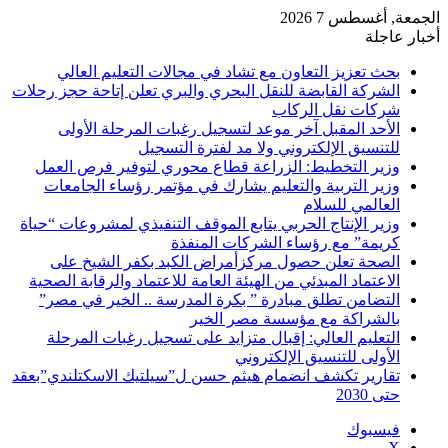
الجمعة, أغسطس 7 2026
أخبار عاجلة
بحث تعزيز التعاون مع تشاد في مجالات التعليم العالي
الشركة القابضة للنقل البحري والبري تعلن إتاحة حجز رحلات
شركات نقل الركاب
الأحد المقبل آخر موعد لتسجيل رغبات المرحلة الأولى
للتنسيق الإلكتروني ولا مد لفترة التسجيل
وزير التخطيط: الزراعة قطاع محوري لتوفير فرص العمل
وزير التربية والتعليم يشارك في مؤتمر رؤساء الجامعات
العالمي للسلام
وزير الإنتاج الحربي يتابع الموقف التنفيذي لمشروعات “حياة
كريمة” مع رؤساء الشركات المنفذة
الصحة تعلن حصول مركزأمراض الكبد بكفر الشيخ على
الاعتماد المبدئي من الهيئة العامة للاعتماد والرقابة الصحية
التضامن تطلق مبادرة ” بكرة المدرسة .. الخير في مصر”
بالشراكة مع مؤسسة مصر الخير
التعليم العالي: إقبال متزايد على تسجيل رغبات المرحلة
الأولى للتنسيق الإلكتروني
تقارير تكشف انضمام هيثم حسن ل”سيلتيك الاسكتلندي”بعقد
حتى 2030
فيسبوك
‫X