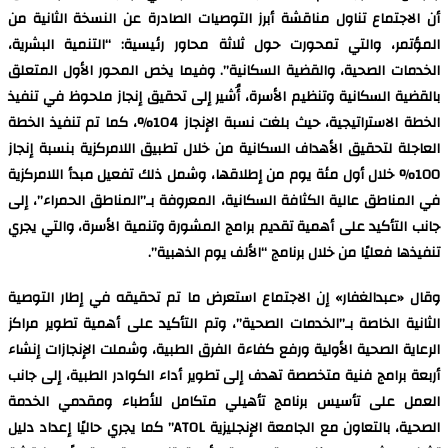
أن الاجتماع تناول مناقشة أبرز التوصيات الصادرة عن النسخة الثانية من
المؤتمر، والتي تمحورت حول ثلاثة محاور رئيسية: “التنمية البشرية،
الخدمات الصحية، والقضية السكانية”. وفيما يخص المحور الأول المتعلق
بالقضية السكانية وتنظيم الأسرة، أُشير إلى تحقيق إنجاز ملحوظ في تنفيذ
الخطة الاستراتيجية، حيث بلغت نسبة الإنجاز 104%، كما تم تنفيذ الخطة
العاجلة لتحقيق الأهداف السكانية من خلال تطبيق اللامركزية بنسبة إنجاز
100% خلال أول مئة يوم من إطلاقها، وشمل ذلك تفعيل مبدأ اللامركزية
في المناطق عالية الكثافة السكانية، المعروفة بـ”المناطق الحمراء”، إلى
جانب التأكيد على أهمية تقديم برامج المشورة وتنمية الأسرة، والتي يجري
تنفيذها فعليًا من خلال برنامج “الألف يوم الذهبية”.
وقال «عبدالغفار» إن الاجتماع استعرض ما تم تحقيقه في إطار التوصية
الثانية الخاصة بـ”الخدمات الصحية”، وتم التأكيد على أهمية تطوير مراكز
الرعاية الصحية الأولية ورفع كفاءة الفرق الطبية، وشملت الإنجازات إنشاء
أربعة برامج فنية متخصصة تهدف إلى تطوير أداء الكوادر الطبية، إلى جانب
العمل على تأسيس برنامج تأهيلي متكامل للأطباء ومقدمي الخدمة
الصحية، بالتعاون مع الجامعة الإنجليزية ATOL” كما يجري حاليًا إعداد دليل