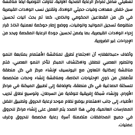
تشغيلي شامل لمراكز الرعاية الصحية الأولية، تناولت التوصية ايضًا مناقشة
سبل خفض معدلات وفيات حديثي الولادة، وتقليل نسب الولادات القيصرية
في كل من القطاعين الحكومي والخاص، كما تم بحث آليات تحسين
منظومة تسجيل المواليد والوفيات، ووضع إطار حوكمة لعملية اتخاذ قرار
إجراء الولادات القيصرية، بما يضمن تحسين جودة الرعاية المقدمة ويحد من
الإجراءات غير الضرورية.
وأضاف «عبدالغفار» أن الاجتماع تطرق لمناقشة الأهتمام بمتابعة النمو
والتطور العصبي للطفل والاكتشاف المبكر لتأخر النمو العصبي، فتم
مناقشة إمكانية التعاون مع اليونسيف لإنشاء مركز في كل منطقة
للأطفال من ذوي الإحتياجات الخاصة، ومناقشة إنشاء وحدات متخصصة
للسكتة الدماغية في كل منطقة، بالإضافة إلى تطبيق الميكنة في مراكز
الأورام، وإنشاء شبكة إفريقية للوقاية من السرطان، وتوسيع نطاق تدريب
الأطباء، إلى جانب الاهتمام بوضع نظام موحد لرعاية الحروق وتطبيق افضل
الممارسات العالمية، وفي هذا الصدد يتم العمل على إنشاء مراكز للحروق
في جميع المحافظات متضمنة أسرة رعاية مخصصة للحروق وغرف
عمليات.