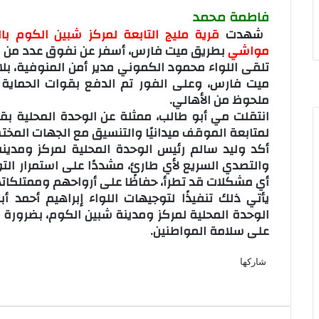
فاطمة محمد
و
د
b
ي
d
n
k
k
ك
إ
l
ر
i
t
l
e
شهدت
قرية مليج التابعة لمركز شبين الكوم با
r
ن
ي
t
a
t
a
مواشي
بطريق ميت فارس، أسفر عن نفوق عدد من ر
س
k
s
تلقى اللواء محمود الكموني مدير أمن المنوفية، ب
ت
t
s
ميت فارس، وعلى الفور تم الدفع بقوات الحماية 
n
e
ملحوظ من الأهالي.
i
انتقلت مي أبو طالب، ممثلة عن الوحدة المحلية بقر
k
لمتابعة الموقف ميدانيًا والتنسيق مع الجهات المختص
i
أكد وليد سالم رئيس الوحدة المحلية لمركز ومدين
والتصدي السريع لأي طارئ، مشددًا على استمرار الت
أي مشكلات قد تطرأ، حفاظًا على أرواحهم وممتلكات
يأتي ذلك تنفيذًا لتوجيهات اللواء إبراهيم أحمد 
الوحدة المحلية لمركز ومدينة شبين الكوم، بضرورة 
على سلامة المواطنين.
ف
ل
ب
O
ي
X
ي
T
ي
R
V
d
P
شاركها
ف
س
ن
ل
u
ن
ب
e
K
n
o
O
م
ط
ب
ي
X
ي
ك
ت
T
ي
m
d
R
o
V
c
o
d
P
ب
ش
و
س
ن
د
b
ي
u
ن
d
e
n
K
k
k
n
o
ا
ا