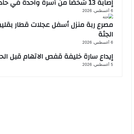
إصابة 13 شخصًا من أسرة واحدة في حادث ببني سويف
ل
ح
6 أغسطس، 2026
أ
د
ض
ث
مصرع ربة منزل أسفل عجلات قطار بقليوب
ح
إ
ى
ط
الجثة
ل
6 أغسطس، 2026
ا
ل
إيداع سارة خليفة قفص الاتهام قبل ا
ة
5 أغسطس، 2026