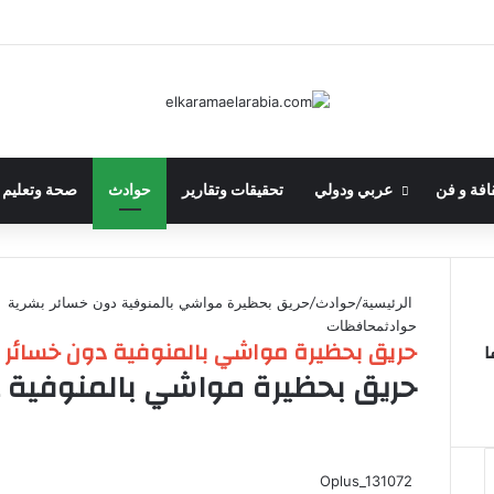
افة و فن
عربي ودولي
تحقيقات وتقارير
حوادث
صحة وتعليم
الرئيسية
/
حوادث
/
حريق بحظيرة مواشي بالمنوفية دون خسائر بشرية
حوادث
محافظات
حريق بحظيرة مواشي بالمنوفية دون خسائر 
ا
حريق بحظيرة مواشي بالمنوفية د
ف
ل
ب
O
ي
X
ي
T
ي
R
V
d
P
س
ن
u
ن
e
K
n
o
Oplus_131072
ب
ك
ت
m
d
o
c
o