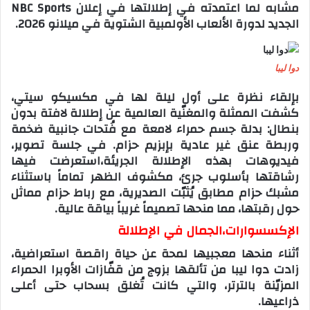
مشابه لما اعتمدته في إطلالتها في إعلان NBC Sports
الجديد لدورة الألعاب الأولمبية الشتوية في ميلانو 2026.
دوا ليبا
بإلقاء نظرة على أول ليلة لها في مكسيكو سيتي،
كشفت الممثلة والمغنّية العالمية عن إطلالة لافتة بدون
بنطال: بدلة جسم حمراء لامعة مع فُتحات جانبية ضخمة
وربطة عنق غير عادية بإبزيم حزام. في جلسة تصوير،
فيديوهات بهذه الإطلالة الجريئة،استعرضت فيها
رشاقتها بأسلوب جرئ، مكشوف الظهر تماماً باستثناء
مشبك حزام مطابق يُثبّت الصديرية، مع رباط حزام مماثل
حول رقبتها، مما منحها تصميماً غريباً بياقة عالية.
الإكسسوارات،الجمال في الإطلالة
أثناء منحها معجبيها لمحة عن حياة راقصة استعراضية،
زادت دوا ليبا من تألقها بزوج من قفّازات الأوبرا الحمراء
المزيّنة بالترتر، والتي كانت تُغلق بسحاب حتى أعلى
ذراعيها.