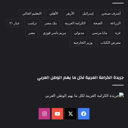
أشرف صبحي
إسرائيل
الأزهر
الأهلي
التعليم العالي
الزراعة
الصحة
الكرامة العربية
بنك مصر
ترامب
عيار ٢١
غزة
مايا مرسي
مدبولي
مريم ياسر فوزي
مصر
معرض الكتاب
وزير الخارجية
جريدة الكرامة العربية لكل ما يهم الوطن العربي
‫X
فيسبوك
‫YouTube
انستقرام