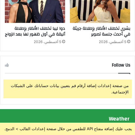
م
و
ي
ق
ل
و
ل
د
بشرى تخطف الأنظار بإطلالة جريئة
دوا ليبا تخطف الأنظار بإطلالة
مُ
ط
في أحدث جلسة تصوير
أنيقة في أول ظهور لها بعد الزواج
ع
ا
دّ
5 أغسطس، 2026
5 أغسطس، 2026
ئ
ا
ر
ل
ا
ن
ت
Follow Us
ف
ل
س
أ
ي
و
من صفحة إعدادات إضافة أرقام قم بتعيين بيانات حساباتك على الشبكات
ا
ل
الإجتماعية.
ل
م
ر
ر
ي
ة
ا
ف
Weather
ض
ي
ي
م
يجب عليك إضافة مفتاح API للطقس من خلال صفحة إعدادات القالب > الدمج.
ص