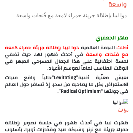
واسعة
دوا ليبا بإطلالة جريئة حمراء لامعة مع فُتحات واسعة
ماهر الجعفري
أطلت
النجمة العالمية
دوا ليبا بإطلالة جريئة حمراء لامعة
مع فتحات واسعة
في أحدث ظهور لها، حيث تضفي
لمسة احتفالية على هذا الجمال المسرحي المبهر في
الوقت المناسب تماماً لموسم الأعياد.
تعيش مغنّية أغنية”Levitating”حالياً واقع فتيات
الاستعراض بكل ما يصاحبه من سحر، إذ تسافر حول العالم
في جولتها “Radical Optimism”.
دوا ليبا
ظهرت ليبا في أحدث ظهور في جلسة تصوير بإطلالة
حمراء جريئة مع ترتر وشبكة صيد وقفّازات أوبرا، بأسلوب