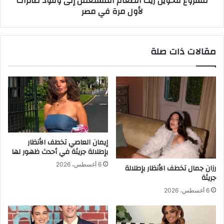
مشروع لتحويل زيت الطعام المستعمل إلى وقود طائرات
لأول مرة في مصر
ة
ل
ا
ز
ل
ي
ر
ت
مقالات ذات صلة
ا
ا
ب
ل
ع
ط
ة
ع
م
ا
ن
م
ا
ا
ل
ل
م
م
إيمان العاصي تخطف الأنظار
ش
س
بإطلالة جريئة في أحدث ظهور لها
ر
ت
6 أغسطس، 2026
رزان جمال تخطف الأنظار بإطلالة
و
ع
جريئة
ع
م
ا
ل
6 أغسطس، 2026
ل
إ
ق
ل
و
ى