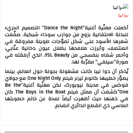
دوا ليبا
أكملت مغنّية أغنية”Dance the Night” التصميم الجريء
للبدلة الاحتفالية بزوج من جوارب سوداء شبكية. صفّفت
شعرها الأسود على شكل تموّجات طويلة مفروقة في
المنتصف، وأبرزت ملامحها بظلال عيون دخانية عنّابي،
وأحمر شفاه بنفسجي من YSL Beauty، الذي أرفقته في
صورة”سيلفي” مقرّبة لها.
يُذكر أن دوا ليبا كانت مشغولة بجولة حول العالم، بينما
يصوّر خطيبها كالوم تيرنر فيلم One Night Only مع جولاي
فوكس في مدينة نيويورك، لكن مغنّية أغنية”Be the
One”كشفت أن ممثل فيلم The Boys in the Boat كان
في ذهنها حيث أظهرت أيضاً لمحة عن خاتم خطوبتها
الماسي ذي القطع الدائري الضخم.