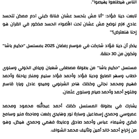
الناس هيطلعوا يهيصوا”.
تابعت دينا فؤاد: “أنا مش بتحسد عشان فنانة كبني آدم ممكن تتحسد
عادي لازم نوضح مش عشان تحت الأضواء الحسد مذكور في القرآن هو
إحنا هنعترض؟”
يذكر أن دينا فؤاد شاركت في موسم رمضان 2025 بمسلسل “حكيم باشا”
وتكون من 30 حلقة.
مسلسل “حكيم باشا” من بطولة مصطفى شعبان ورياض الخولي وسلوى
خطاب وسهر الصايغ ودينا فؤاد وأحمد فؤاد سليم ومنذر رياحنة وأحمد
فهيم ومحمد نجاتي وكذلك هاجر الشرنوبي وميدو عادل ويارا قاسم
وفتوح أحمد وأحمد صيام وسلوى عثمان.
يشارك في بطولة المسلسل كذلك أحمد عبدالله محمود ومحمد
عمروسي وحمدي إسماعيل وسارة نور وهايدي رفعت وماجدة منير وسامح
فكري وشيماء عباس وأحمد صادق وعايدة فهمي وحمدي هيكل، وهو
من إخراج أحمد خالد أمين وتأليف محمد الشواف.