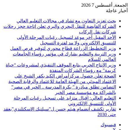
الجمعة, أغسطس 7 2026
أخبار عاجلة
بحث تعزيز التعاون مع تشاد في مجالات التعليم العالي
الشركة القابضة للنقل البحري والبري تعلن إتاحة حجز رحلات
شركات نقل الركاب
الأحد المقبل آخر موعد لتسجيل رغبات المرحلة الأولى
للتنسيق الإلكتروني ولا مد لفترة التسجيل
وزير التخطيط: الزراعة قطاع محوري لتوفير فرص العمل
وزير التربية والتعليم يشارك في مؤتمر رؤساء الجامعات
العالمي للسلام
وزير الإنتاج الحربي يتابع الموقف التنفيذي لمشروعات “حياة
كريمة” مع رؤساء الشركات المنفذة
الصحة تعلن حصول مركزأمراض الكبد بكفر الشيخ على
الاعتماد المبدئي من الهيئة العامة للاعتماد والرقابة الصحية
التضامن تطلق مبادرة ” بكرة المدرسة .. الخير في مصر”
بالشراكة مع مؤسسة مصر الخير
التعليم العالي: إقبال متزايد على تسجيل رغبات المرحلة
الأولى للتنسيق الإلكتروني
تقارير تكشف انضمام هيثم حسن ل”سيلتيك الاسكتلندي”بعقد
حتى 2030
فيسبوك
‫X