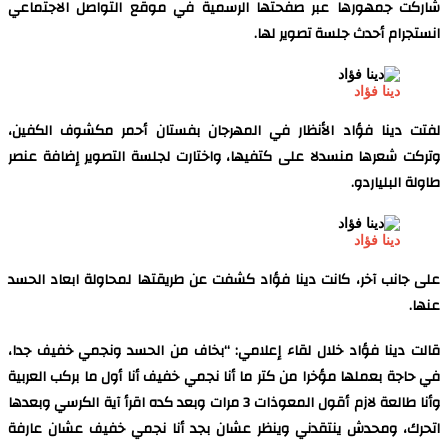
شاركت جمهورها عبر صفحتها الرسمية في موقع التواصل الاجتماعي
انستجرام أحدث جلسة تصوير لها.
دينا فؤاد
لفتت دينا فؤاد الأنظار في المهرجان بفستان أحمر مكشوف الكفين،
وتركت شعرها منسدلا على كتفيها، واختارت لجلسة التصوير إضافة عنصر
طاولة البلياردو.
دينا فؤاد
على جانب آخر، كانت دينا فؤاد كشفت عن طريقتها لمحاولة ابعاد الحسد
عنها.
قالت دينا فؤاد خلال لقاء إعلامي: “بخاف من الحسد ونجمي خفيف جدا،
في حاجة بعملها مؤخرا من كتر ما أنا نجمي خفيف أنا أول ما بركب العربية
وأنا طالعة لازم أقول المعوذات 3 مرات وبعد كده اقرأ آية الكرسي وبعدها
اتحرك، ومحدش ينتقدني وينظر عشان بجد أنا نجمي خفيف عشان عارفة