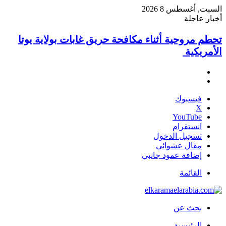
السبت, أغسطس 8 2026
أخبار عاجلة
تحطم مروحية أثناء مكافحة حريق غابات بولاية يوتا
الأمريكية
فيسبوك
‫X
‫YouTube
انستقرام
تسجيل الدخول
مقال عشوائي
إضافة عمود جانبي
القائمة
بحث عن
الرئيسية