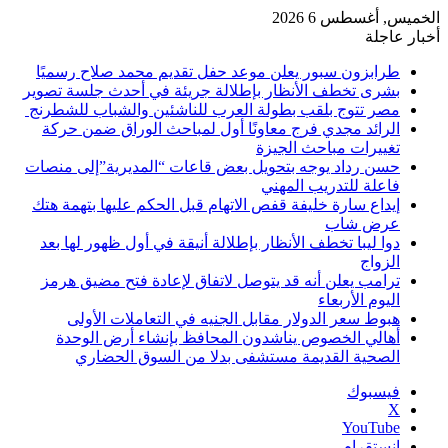
الخميس, أغسطس 6 2026
أخبار عاجلة
طرابزون سبور يعلن موعد حفل تقديم محمد صلاح رسميًا
بشرى تخطف الأنظار بإطلالة جريئة في أحدث جلسة تصوير
مصر تتوج بلقب بطولة العرب للناشئين والشباب للشطرنج
الرائد مجدي فرج معاونًا أول لمباحث الوراق ضمن حركة
تغييرات مباحث الجيزة
حسن رداد يوجه بتحويل بعض قاعات “المديرية”إلى منصات
فاعلة للتدريب المهني
إيداع سارة خليفة قفص الاتهام قبل الحكم عليها بتهمة هتك
عرض شاب
دوا ليبا تخطف الأنظار بإطلالة أنيقة في أول ظهور لها بعد
الزواج
ترامب يعلن أنه قد يتوصل لاتفاق لإعادة فتح مضيق هرمز
اليوم الأربعاء
هبوط سعر الدولار مقابل الجنيه في التعاملات الأولى
أهالي الخصوص يناشدون المحافظ بإنشاء أرض الوحدة
الصحية القديمة مستشفى بدلا من السوق الحضاري
فيسبوك
‫X
‫YouTube
انستقرام