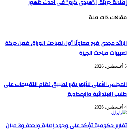
إطلالة جريئة ل"هيدي كرم" في أحدث ظهور
مقالات ذات صلة
الرائد مجدي فرج معاونًا أول لمباحث الوراق ضمن حركة
تغييرات مباحث الجيزة
5 أغسطس، 2026
المجلس الأعلى للأزهر يقرر تطبيق نظام التقييمات على
طلاب الابتدائية والإعدادية
4 أغسطس، 2026
تقارير حكومية تؤكد على وجود إصابة واحدة و3 مبانٍ