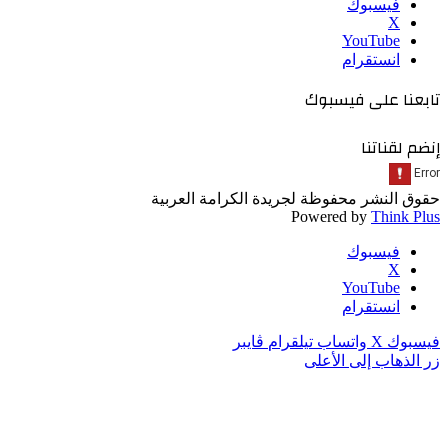
فيسبوك
‫X
‫YouTube
انستقرام
تابعنا على فيسبوك
إنضم لقناتنا
حقوق النشر محفوظة لجريدة الكرامة العربية
Powered by
Think Plus
فيسبوك
‫X
‫YouTube
انستقرام
فيسبوك
‫X
واتساب
تيلقرام
ڤايبر
زر الذهاب إلى الأعلى