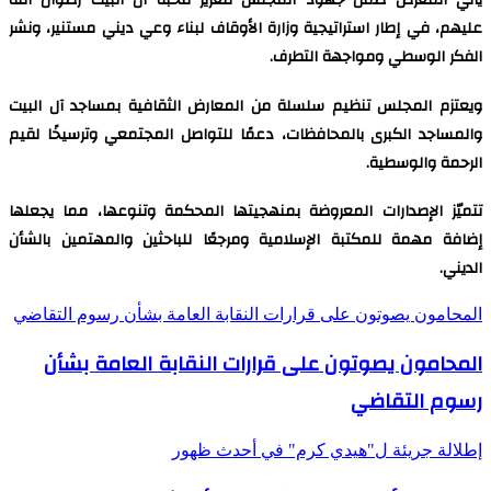
يأتي المعرض ضمن جهود المجلس لتعزيز محبة آل البيت رضوان الله
عليهم، في إطار استراتيجية وزارة الأوقاف لبناء وعي ديني مستنير، ونشر
الفكر الوسطي ومواجهة التطرف.
ويعتزم المجلس تنظيم سلسلة من المعارض الثقافية بمساجد آل البيت
والمساجد الكبرى بالمحافظات، دعمًا للتواصل المجتمعي وترسيخًا لقيم
الرحمة والوسطية.
تتميّز الإصدارات المعروضة بمنهجيتها المحكمة وتنوعها، مما يجعلها
إضافة مهمة للمكتبة الإسلامية ومرجعًا للباحثين والمهتمين بالشأن
الديني.
المحامون يصوتون على قرارات النقابة العامة بشأن رسوم التقاضي
المحامون يصوتون على قرارات النقابة العامة بشأن
رسوم التقاضي
إطلالة جريئة ل"هيدي كرم" في أحدث ظهور