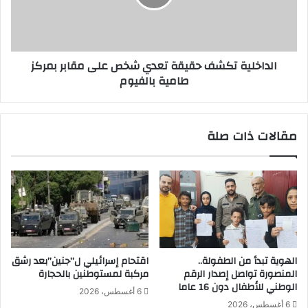
م
ل
ة
ي
ا
ة
ل
ت
الداخلية تكشف حقيقة تعدي شخص على مقابر بمركز
غ
ك
طامية بالفيوم
ذ
ش
ا
ف
ء
ح
ت
ق
مقالات ذات صلة
س
ي
ت
ق
ق
ة
ب
ت
ل
ع
و
د
ف
ي
د
ش
ش
خ
الهوية تبدأ من الطفولة..
اقتحام إسرائيلي ل”جنين”بعد رشق
ر
ص
المنصورة تواصل إصدار الرقم
مركبة لمستوطنين بالحجارة
ك
ع
الوطني للأطفال دون 16 عاما
6 أغسطس، 2026
ة
ل
6 أغسطس، 2026