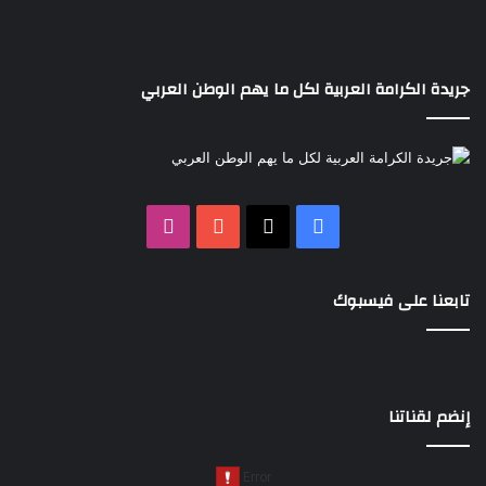
جريدة الكرامة العربية لكل ما يهم الوطن العربي
‫X
فيسبوك
‫YouTube
انستقرام
تابعنا على فيسبوك
إنضم لقناتنا