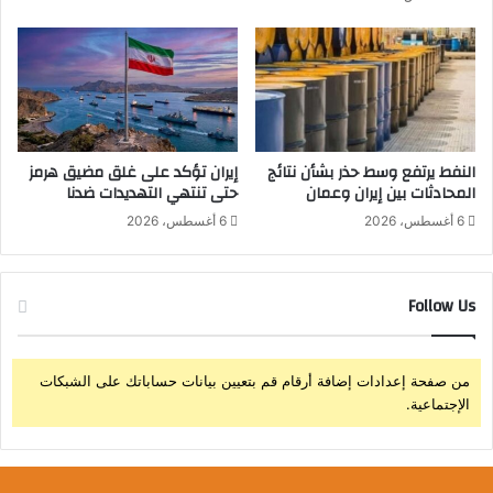
إ
ى
ي
م
ك
ق
ي
ا
ا
ب
ب
ر
ح
ب
ض
م
النفط يرتفع وسط حذر بشأن نتائج
إيران تؤكد على غلق مضيق هرمز
و
المحادثات بين إيران وعمان
حتى تنتهي التهديدات ضدنا
ر
ر
ك
6 أغسطس، 2026
6 أغسطس، 2026
ا
ز
ل
ط
س
ا
Follow Us
ف
م
ي
ي
ر
ة
ا
ب
من صفحة إعدادات إضافة أرقام قم بتعيين بيانات حساباتك على الشبكات
ل
ا
الإجتماعية.
س
ل
و
ف
ي
ي
د
و