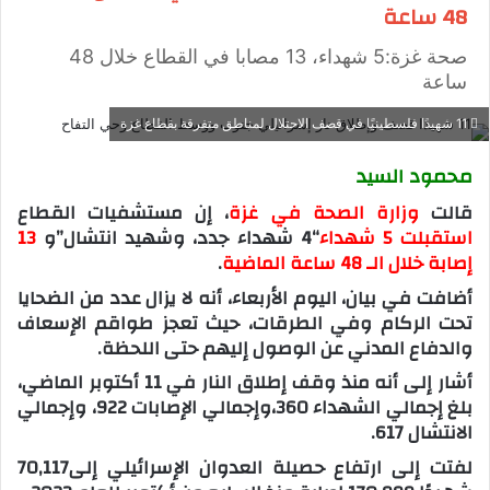
48 ساعة
صحة غزة:5 شهداء، 13 مصابا في القطاع خلال 48
ساعة
11 شهيدًا فلسطينيًا في قصف الاحتلال لمناطق متفرقة بقطاع غزة
محمود السيد
قالت
وزارة الصحة في غزة
، إن مستشفيات القطاع
استقبلت 5 شهداء
“4 شهداء جدد، وشهيد انتشال”و
13
إصابة خلال الـ 48 ساعة الماضية
.
أضافت في بيان، اليوم الأربعاء، أنه لا يزال عدد من الضحايا
تحت الركام وفي الطرقات، حيث تعجز طواقم الإسعاف
والدفاع المدني عن الوصول إليهم حتى اللحظة.
أشار إلى أنه منذ وقف إطلاق النار في 11 أكتوبر الماضي،
بلغ إجمالي الشهداء 360،وإجمالي الإصابات 922، وإجمالي
الانتشال 617.
لفتت إلى ارتفاع حصيلة العدوان الإسرائيلي إلى70,117