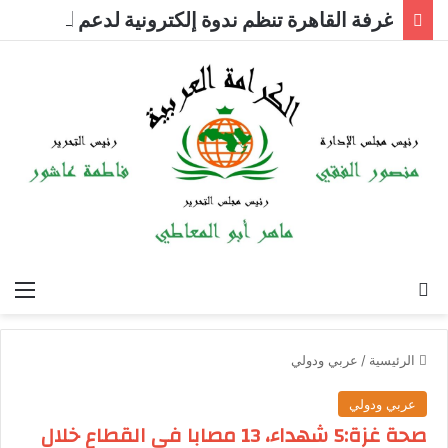
غرفة القاهرة تنظم ندوة إلكترونية لدعم الصادرات وتحقيق مستهدفات رؤية مصر 2030
بحث عن
الق
الرئيسية
/
عربي ودولي
عربي ودولي
صحة غزة:5 شهداء، 13 مصابا في القطاع خلال