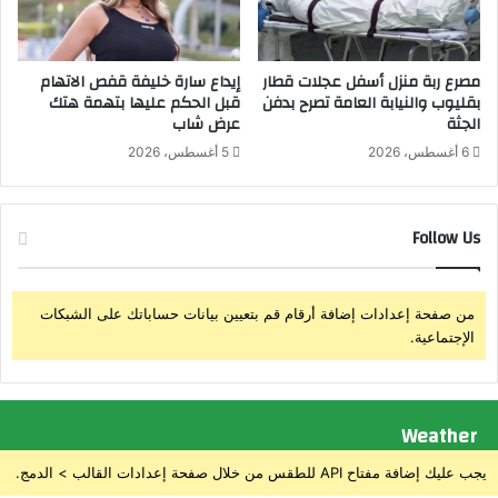
ي
ر
ي
ة
مصرع ربة منزل أسفل عجلات قطار
إيداع سارة خليفة قفص الاتهام
ن
بقليوب والنيابة العامة تصرح بدفن
قبل الحكم عليها بتهمة هتك
الجثة
عرض شاب
م
و
6 أغسطس، 2026
5 أغسطس، 2026
ذ
ج
ي
Follow Us
ة
ت
ض
ع
من صفحة إعدادات إضافة أرقام قم بتعيين بيانات حساباتك على الشبكات
خ
الإجتماعية.
د
م
ة
ا
Weather
ل
م
يجب عليك إضافة مفتاح API للطقس من خلال صفحة إعدادات القالب > الدمج.
و