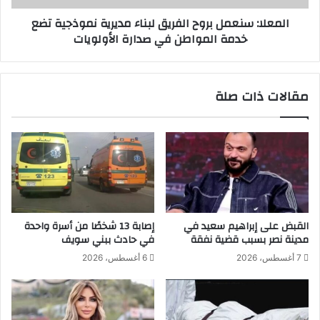
ي
ن
المعلا: سنعمل بروح الفريق لبناء مديرية نموذجية تضع
ة
ع
خدمة المواطن في صدارة الأولويات
ع
م
ل
ل
ى
ب
ش
ر
مقالات ذات صلة
ا
و
ط
ح
ئ
ا
ا
ل
ل
ف
ب
ر
ح
ي
ر
ق
ل
القبض على إبراهيم سعيد في
إصابة 13 شخصًا من أسرة واحدة
ب
مدينة نصر بسبب قضية نفقة
في حادث ببني سويف
ن
7 أغسطس، 2026
6 أغسطس، 2026
ا
ء
م
د