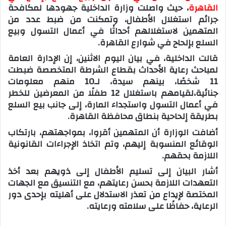
القاهرة
، حيث واصلت وزارة الداخلية جهودها لمكافحة
جرائم استغلال الأطفال، وتمكنت من ضبط عدد من
المتهمين لاستغلالهم أحداثًا في أعمال التسول وبيع
السلع بإلحاح في شوارع القاهرة.
قالت الداخلية، في بيان اليوم الاثنين، إن الإدارة العامة
لمباحث رعاية الأحداث بقطاع الشرطة المتخصصة ضبطت
11 شخصًا، بينهم سيدة، لـ10 منهم معلومات
جنائية،لقيامهم باستغلال 12 طفلًا من المعرضين للخطر
في أعمال التسول واستجداء المارة، إلى جانب بيع السلع
بطريقة إلحاحية بنطاق محافظة القاهرة.
أضافت الوزارة أن المتهمين أقروا، بمواجهتهم، بارتكاب
الوقائع المنسوبة إليهم، وتم اتخاذ الإجراءات القانونية
اللازمة بحقهم.
أشار البيان إلى تسليم الأطفال إلى ذويهم بعد أخذ
التعهدات اللازمة بحسن رعايتهم، مع التنسيق مع الجهات
المختصة لإيداع من تعذر الاستدلال على أهليته بإحدى دور
الرعاية، حفاظًا على سلامته ورعايته.