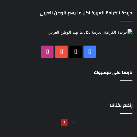
جريدة الكرامة العربية لكل ما يهم الوطن العربي
‫X
فيسبوك
‫YouTube
انستقرام
تابعنا على فيسبوك
إنضم لقناتنا