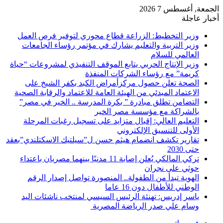
الجمعة, أغسطس 7 2026
أخبار عاجلة
وزير التخطيط: الزراعة قطاع محوري لتوفير فرص العمل
وزير التربية والتعليم يشارك في مؤتمر رؤساء الجامعات
العالمي للسلام
وزير الإنتاج الحربي يتابع الموقف التنفيذي لمشروعات “حياة
كريمة” مع رؤساء الشركات المنفذة
الصحة تعلن حصول مركزأمراض الكبد بكفر الشيخ على
الاعتماد المبدئي من الهيئة العامة للاعتماد والرقابة الصحية
التضامن تطلق مبادرة ” بكرة المدرسة .. الخير في مصر”
بالشراكة مع مؤسسة مصر الخير
التعليم العالي: إقبال متزايد على تسجيل رغبات المرحلة
الأولى للتنسيق الإلكتروني
تقارير تكشف انضمام هيثم حسن ل”سيلتيك الاسكتلندي”بعقد
حتى 2030
تركي المالكي يُعلن إصابة 11 مدنيًا بينهما مصريان باعتداء
حوثي على نجران
الهوية تبدأ من الطفولة.. المنصورة تواصل إصدار الرقم
الوطني للأطفال دون 16 عاما
ياسر إدريس: تهنئة الرئيس السيسي لمنتخب ناشئات اليد
وسام علي صدر الرياضة المصرية