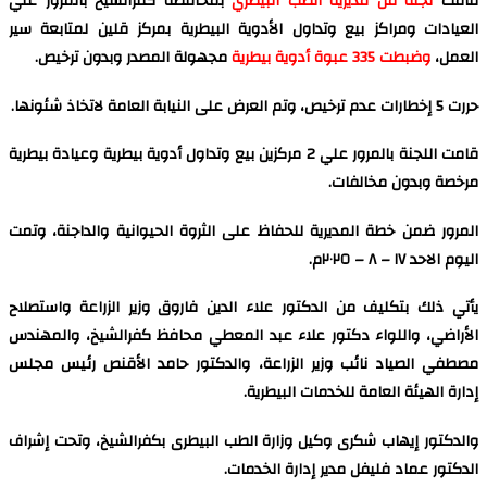
قامت
لجنة من مديرية الطب البيطري
بمحافظة كفرالشيخ بالمرور علي
العيادات ومراكز بيع وتداول الأدوية البيطرية بمركز قلين لمتابعة سير
العمل،
وضبطت 335 عبوة أدوية بيطرية
مجهولة المصدر وبدون ترخيص.
حررت 5 إخطارات عدم ترخيص، وتم العرض على النيابة العامة لاتخاذ شئونها.
قامت اللجنة بالمرور علي 2 مركزين بيع وتداول أدوية بيطرية وعيادة بيطرية
مرخصة وبدون مخالفات.
المرور ضمن خطة المديرية للحفاظ على الثروة الحيوانية والداجنة، وتمت
اليوم الاحد ١٧ – ٨ – ٢٠٢٥م.
يأتي ذلك بتكليف من الدكتور علاء الدين فاروق وزير الزراعة واستصلاح
الأراضي، واللواء دكتور علاء عبد المعطي محافظ كفرالشيخ، والمهندس
مصطفي الصياد نائب وزير الزراعة، والدكتور حامد الأقنص رئيس مجلس
إدارة الهيئة العامة للخدمات البيطرية.
والدكتور إيهاب شكرى وكيل وزارة الطب البيطرى بكفرالشيخ، وتحت إشراف
الدكتور عماد فليفل مدير إدارة الخدمات.