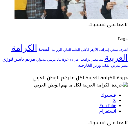
تابعنا على فيسبوك
Tags
الكرامة
الصحة
الزراعة
إسرائيل
الأزهر
الأهلي
التعليم العالي
أشرف صبحي
العربية
مريم ياسر فوزي
ترامب
غزة
مدبولي
بنك مصر
عيار ٢١
مايا مرسي
وزير الخارجية
مصر
معرض الكتاب
جريدة الكرامة العربية لكل ما يهم الوطن العربي
فيسبوك
‫X
‫YouTube
انستقرام
تابعنا على فيسبوك