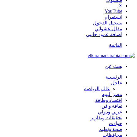
فيسبوك
‫X
‫YouTube
انستقرام
تسجيل الدخول
مقال عشوائي
إضافة عمود جانبي
القائمة
بحث عن
الرئيسية
عاجل
عالم الرياضة
مصر اليوم
اقتصاد وطاقة
ثقافة و فن
عربي ودولي
تحقيقات وتقارير
حوادث
صحة وتعليم
محافظات