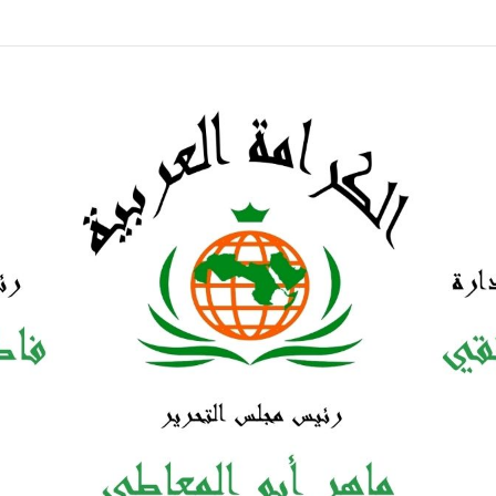
ولة مسرحية”لو بنحب”