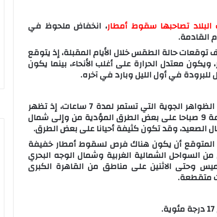
البلاد تصاحبها سقوط أمطار
، انخفاض ملحوظ في
م القادمة.
 توقعات حالة الطقس خلال الأيام المقبلة، إذ يتوقع
 ويكون معتدل الحرارة على أغلب الأنحاء، بينما يكون
للبرودة في أول الليل وبارد في آخره.
حذرت الهيئة العامة للأرصاد الجوية من إحدى الظواهر الجوية التي تستمر لمدة 7 ساعات، إذ تظهر
الشبورة المائية بدء من الساعة 2 وحتى الساعة 9 صباحا على بعض الطرق المؤدية من وإلى شمال
ل الصعيد، وقد تكون كثيفة أحيانا على بعض الطرق.
من المتوقع أن يكون هناك فرص لسقوط أمطار خفيفة
مبر على مناطق من السواحل الشمالية الغربية وشمال الوجه البحري
يس وحتى الاثنين على مناطق من القاهرة الكبرى
ت متقطعة.