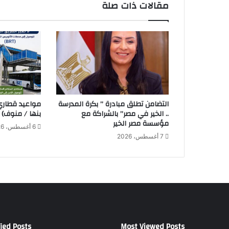
مقالات ذات صلة
ك
ة
ج
م
ا
ل
ل
ب
ن
التضامن تطلق مبادرة ” بكرة المدرسة
ا
.. الخير في مصر” بالشراكة مع
بنها / منوف)
ن
مؤسسة مصر الخير
6 أغسطس، 2026
"
7 أغسطس، 2026
2
0
2
5
ied Posts
Most Viewed Posts