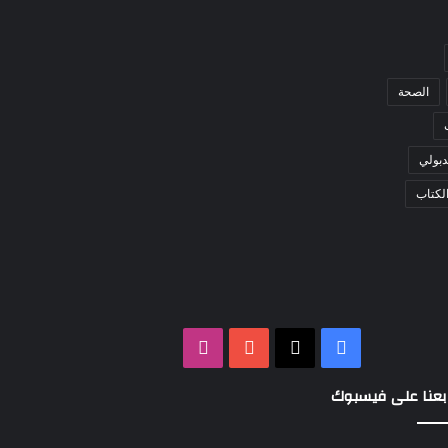
الصحة
بولي
لكتاب
‫X
فيسبوك
‫YouTube
انستقرام
بعنا على فيسبوك