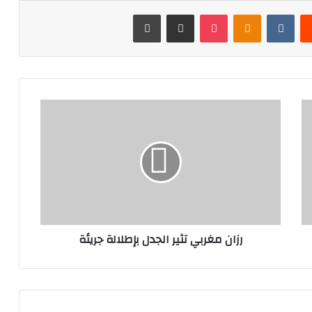
‏Reddit
‏VKontakte
Odnoklassniki
‫Pocket
مشاركة عبر البريد
طباعة
ر
ز
ا
ن
م
غ
ر
ب
ي
رزان مغربي تثير الجدل بإطلالة جريئة
ت
ث
ي
ر
ا
ل