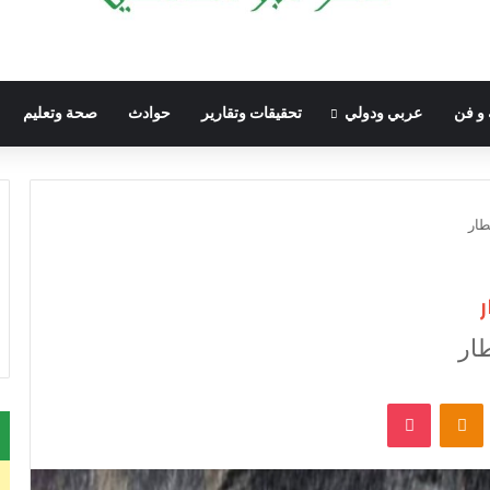
 و فن
عربي ودولي
تحقيقات وتقارير
حوادث
صحة وتعليم
طار
ر
ار
VKontak
Odnoklassniki
‫Pocket