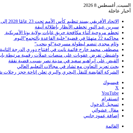
السبت, أغسطس 8 2026
أخبار عاجلة
الاتحاد الأفريقي يسند تنظيم كأس الأمم تحت 23 عامًا 2028 إلى مصر
سيرين عبد النور تخطف الأنظار بإطلالة أنيقة
تحطم مروحية أثناء مكافحة حريق غابات بولاية يوتا الأمريكية
محاكمة 22 متهمًا في قضية”خلية القاعدة بالتجمع”اليوم
وئام مجدى تنضم لبطولة مسرحية”لو بنحب”
مصطفى محمد خارج قائمة نانت في افتتاح دوري الدرجة الثانية
واشنطن تفرض عقوبات على منصات عملات رقمية مرتبطة بإير
القبض على إبراهيم سعيد في مدينة نصر بسبب قضية نفقة
بحث تعزيز التعاون مع تشاد في مجالات التعليم العالي
الشركة القابضة للنقل البحري والبري تعلن إتاحة حجز رحلات 
فيسبوك
‫X
‫YouTube
انستقرام
تسجيل الدخول
مقال عشوائي
إضافة عمود جانبي
القائمة