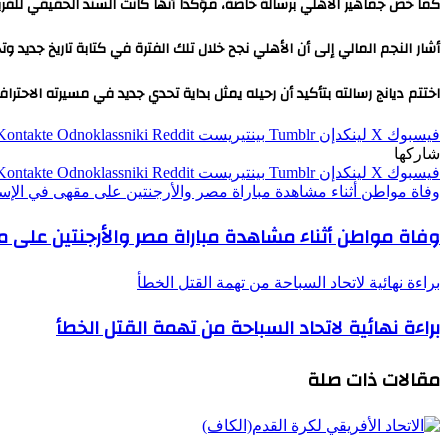
كما خص جماهير الأهلي برسالة خاصة، مؤكدا أنها كانت السند الحقيقي للف
أشار النجم المالي إلى أن الأهلي نجح خلال تلك الفترة في كتابة تاريخ جديد و
اختتم ديانج رسالته بتأكيد أن رحيله يمثل بداية تحدي جديد في مسيرته الاحتر
فيسبوك
‫X
لينكدإن
بينتيريست
Odnoklassniki
شاركها
فيسبوك
‫X
لينكدإن
بينتيريست
Odnoklassniki
وفاة مواطن أثناء مشاهدة مباراة مصر والأرجنتين على مقهى في الإس
وفاة مواطن أثناء مشاهدة مباراة مصر والأرجنتين على
براءة نهائية لاتحاد السباحة من تهمة القتل الخطأ
براءة نهائية لاتحاد السباحة من تهمة القتل الخطأ
مقالات ذات صلة