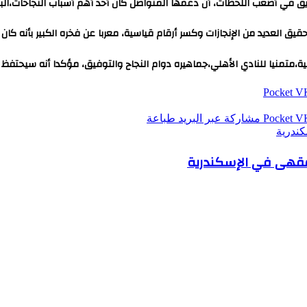
ريق في أصعب اللحظات، أن دعمها المتواصل كان أحد أهم أسباب النجاحات،الب
تحقيق العديد من الإنجازات وكسر أرقام قياسية، معربا عن فخره الكبير بأنه كان 
افية،متمنيا للنادي الأهلي،جماهيره دوام النجاح والتوفيق، مؤكدا أنه سيحتفظ
‫Pocket
‫Pocket
مشاركة عبر البريد
طباعة
كندرية
 مقهى في الإسكندرية