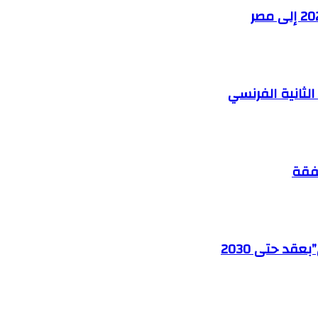
لثانية الفرنسي
فقة
د حتى 2030