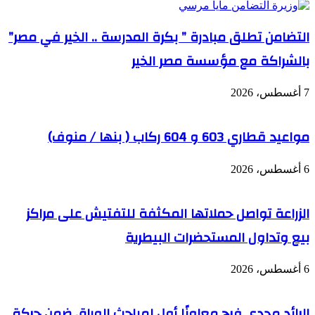
التضامن تطلق مبادرة ” بكرة المدرسة .. الخير في مصر”
بالشراكة مع مؤسسة مصر الخير
7 أغسطس، 2026
مواعيد قطاري 603 و 604 ركاب ( بنها / منوف)
6 أغسطس، 2026
الزراعة تواصل حملاتها المكثفة للتفتيش على مراكز
بيع وتداول المستحضرات البيطرية
6 أغسطس، 2026
الرائد مجدي فرج معاونًا أول لمباحث الوراق ضمن حركة