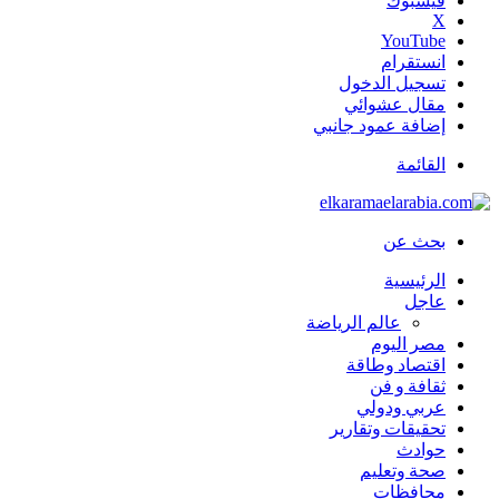
فيسبوك
‫X
‫YouTube
انستقرام
تسجيل الدخول
مقال عشوائي
إضافة عمود جانبي
القائمة
بحث عن
الرئيسية
عاجل
عالم الرياضة
مصر اليوم
اقتصاد وطاقة
ثقافة و فن
عربي ودولي
تحقيقات وتقارير
حوادث
صحة وتعليم
محافظات