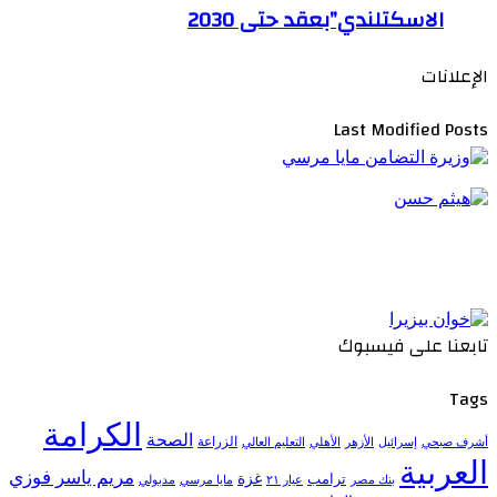
الاسكتلندي”بعقد حتى 2030
الإعلانات
Last Modified Posts
تابعنا على فيسبوك
Tags
الكرامة
الصحة
الزراعة
إسرائيل
الأزهر
الأهلي
التعليم العالي
أشرف صبحي
العربية
مريم ياسر فوزي
ترامب
غزة
مدبولي
بنك مصر
عيار ٢١
مايا مرسي