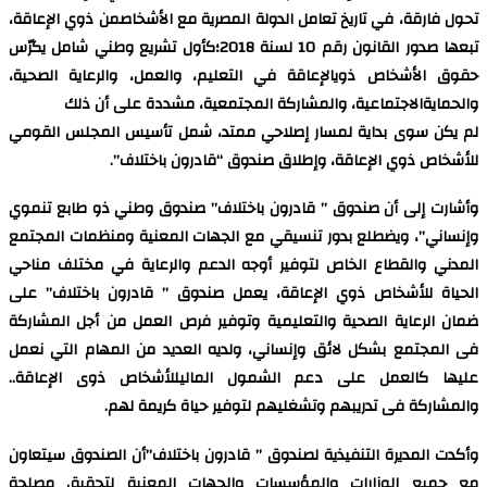
تحول فارقة، في تاريخ تعامل الدولة المصرية مع الأشخاصمن ذوي الإعاقة،
تبعها صدور القانون رقم 10 لسنة 2018؛كأول تشريع وطني شامل يكرّس
حقوق الأشخاص ذويالإعاقة في التعليم، والعمل، والرعاية الصحية،
والحمايةالاجتماعية، والمشاركة المجتمعية، مشددة على أن ذلك
لم يكن سوى بداية لمسار إصلاحي ممتد، شمل تأسيس المجلس القومي
للأشخاص ذوي الإعاقة، وإطلاق صندوق “قادرون باختلاف”.
وأشارت إلى أن صندوق ” قادرون باختلاف” صندوق وطني ذو طابع تنموي
وإنساني”، ويضطلع بدور تنسيقي مع الجهات المعنية ومنظمات المجتمع
المدني والقطاع الخاص لتوفير أوجه الدعم والرعاية في مختلف مناحي
الحياة للأشخاص ذوي الإعاقة، يعمل صندوق ” قادرون باختلاف” على
ضمان الرعاية الصحية والتعليمية وتوفير فرص العمل من أجل المشاركة
فى المجتمع بشكل لائق وإنساني، ولديه العديد من المهام التي نعمل
عليها كالعمل على دعم الشمول الماليللأشخاص ذوى الإعاقة..
والمشاركة فى تدريبهم وتشغليهم لتوفير حياة كريمة لهم.
وأكدت المديرة التنفيذية لصندوق ” قادرون باختلاف”أن الصندوق سيتعاون
مع جميع الوزارات والمؤسسات والجهات المعنية لتحقيق مصلحة