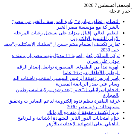
الجمعة, أغسطس 7 2026
أخبار عاجلة
التضامن تطلق مبادرة ” بكرة المدرسة .. الخير في مصر”
بالشراكة مع مؤسسة مصر الخير
التعليم العالي: إقبال متزايد على تسجيل رغبات المرحلة
الأولى للتنسيق الإلكتروني
تقارير تكشف انضمام هيثم حسن ل”سيلتيك الاسكتلندي”بعقد
حتى 2030
تركي المالكي يُعلن إصابة 11 مدنيًا بينهما مصريان باعتداء
حوثي على نجران
الهوية تبدأ من الطفولة.. المنصورة تواصل إصدار الرقم
الوطني للأطفال دون 16 عاما
ياسر إدريس: تهنئة الرئيس السيسي لمنتخب ناشئات اليد
وسام علي صدر الرياضة المصرية
اقتحام إسرائيلي ل”جنين”بعد رشق مركبة لمستوطنين
بالحجارة
غرفة القاهرة تنظم ندوة إلكترونية لدعم الصادرات وتحقيق
مستهدفات رؤية مصر 2030
بيزيرا يكشف حقيقة أزمته مع الزمالك
ختام امتحانات الدور الثاني للشهادة الابتدائية والبرنامج
التأهيلي على الشهادة الإعدادية بالأزهر