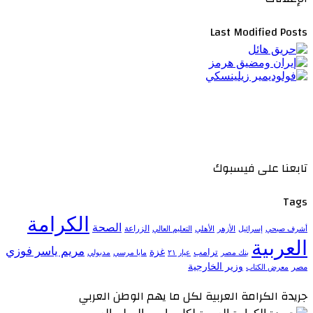
Last Modified Posts
تابعنا على فيسبوك
Tags
الكرامة
الصحة
الزراعة
إسرائيل
الأزهر
الأهلي
التعليم العالي
أشرف صبحي
العربية
مريم ياسر فوزي
ترامب
غزة
مدبولي
بنك مصر
عيار ٢١
مايا مرسي
وزير الخارجية
مصر
معرض الكتاب
جريدة الكرامة العربية لكل ما يهم الوطن العربي