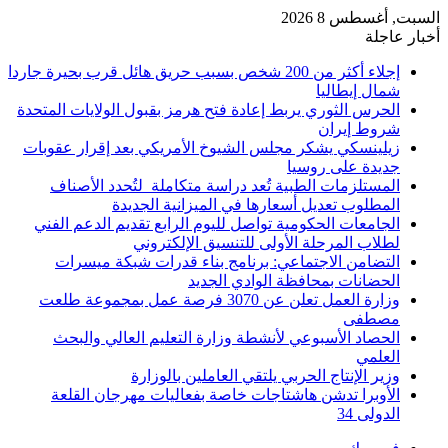
السبت, أغسطس 8 2026
أخبار عاجلة
إجلاء أكثر من 200 شخص بسبب حريق هائل قرب بحيرة جاردا
شمال إيطاليا
الحرس الثوري يربط إعادة فتح هرمز بقبول الولايات المتحدة
شروط إيران
زيلينسكي يشكر مجلس الشيوخ الأمريكي بعد إقرار عقوبات
جديدة على روسيا
المستلزمات الطبية تُعد دراسة متكاملة لتُحدد الأصناف
المطلوب تعديل أسعارها في الميزانية الجديدة
الجامعات الحكومية تواصل لليوم الرابع تقديم الدعم الفني
لطلاب المرحلة الأولى للتنسيق الإلكتروني
التضامن الاجتماعي: برنامج بناء قدرات شبكة ميسرات
الحضانات بمحافظة الوادي الجديد
وزارة العمل تعلن عن 3070 فرصة عمل بمجموعة طلعت
مصطفى
الحصاد الأسبوعي لأنشطة وزارة التعليم العالي والبحث
العلمي
وزير الإنتاج الحربي يلتقي العاملين بالوزارة
الأوبرا تدشن هاشتاجات خاصة بفعاليات مهرجان القلعة
الدولى 34