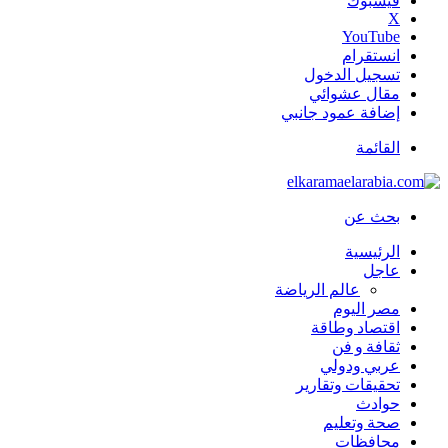
فيسبوك
‫X
‫YouTube
انستقرام
تسجيل الدخول
مقال عشوائي
إضافة عمود جانبي
القائمة
بحث عن
الرئيسية
عاجل
عالم الرياضة
مصر اليوم
اقتصاد وطاقة
ثقافة و فن
عربي ودولي
تحقيقات وتقارير
حوادث
صحة وتعليم
محافظات