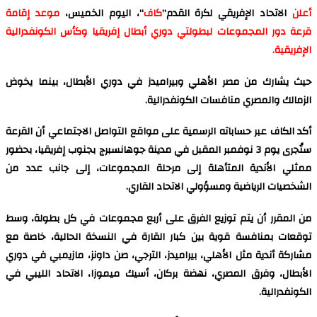
أعلن
الاتحاد الإفريقي لكرة القدم”
كاف
“، اليوم الخميس،
موعد إقامة
قرعة دور المجموعات لبطولتي دوري أبطال إفريقيا وكأس الكونفدرالية
الإفريقية.
حيث يشارك من مصر الأهلي وبيراميدز في دوري الأبطال، بينما يخوض
الزمالك والمصري منافسات الكونفدرالية.
أكد الكاف عبر حساباته الرسمية على مواقع التواصل الاجتماعي أن القرعة
ستُجرى يوم 3 نوفمبر المقبل في مدينة جوهانسبرج بجنوب إفريقيا، بحضور
ممثلي الأندية المتأهلة إلى مرحلة المجموعات، إلى جانب عدد من
الشخصيات الرياضية ومسؤولي الاتحاد القاري.
من المقرر أن يتم توزيع الفرق على أربع مجموعات في كل بطولة، وسط
توقعات بمنافسة قوية بين كبار القارة في النسخة الحالية، خاصة مع
مشاركة أندية مثل الأهلي، بيراميدز، الترجي، صن داونز، مازيمبي في دوري
الأبطال، وفرق المصري، نهضة بركان، أسيك ميموزا، الاتحاد الليبي في
الكونفدرالية.