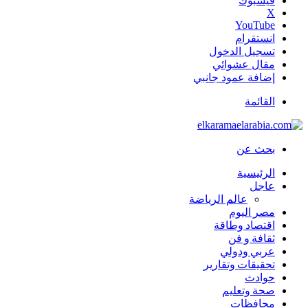
فيسبوك
‫X
‫YouTube
انستقرام
تسجيل الدخول
مقال عشوائي
إضافة عمود جانبي
القائمة
بحث عن
الرئيسية
عاجل
عالم الرياضة
مصر اليوم
اقتصاد وطاقة
ثقافة و فن
عربي ودولي
تحقيقات وتقارير
حوادث
صحة وتعليم
محافظات