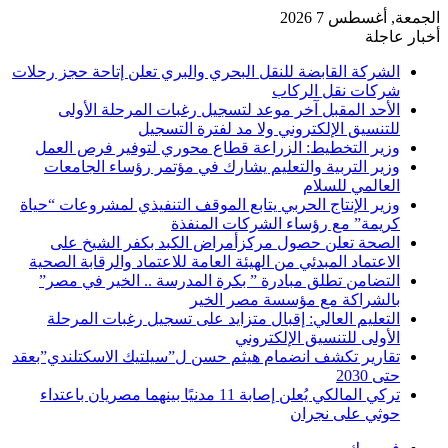
الجمعة, أغسطس 7 2026
أخبار عاجلة
الشركة القابضة للنقل البحري والبري تعلن إتاحة حجز رحلات
شركات نقل الركاب
الأحد المقبل آخر موعد لتسجيل رغبات المرحلة الأولى
للتنسيق الإلكتروني ولا مد لفترة التسجيل
وزير التخطيط: الزراعة قطاع محوري لتوفير فرص العمل
وزير التربية والتعليم يشارك في مؤتمر رؤساء الجامعات
العالمي للسلام
وزير الإنتاج الحربي يتابع الموقف التنفيذي لمشروعات “حياة
كريمة” مع رؤساء الشركات المنفذة
الصحة تعلن حصول مركزأمراض الكبد بكفر الشيخ على
الاعتماد المبدئي من الهيئة العامة للاعتماد والرقابة الصحية
التضامن تطلق مبادرة ” بكرة المدرسة .. الخير في مصر”
بالشراكة مع مؤسسة مصر الخير
التعليم العالي: إقبال متزايد على تسجيل رغبات المرحلة
الأولى للتنسيق الإلكتروني
تقارير تكشف انضمام هيثم حسن ل”سيلتيك الاسكتلندي”بعقد
حتى 2030
تركي المالكي يُعلن إصابة 11 مدنيًا بينهما مصريان باعتداء
حوثي على نجران