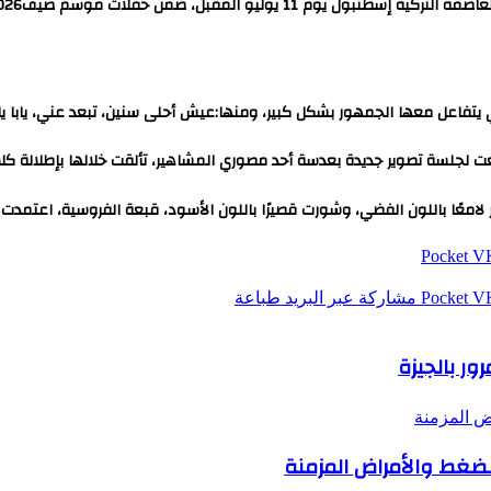
11 يوليو المقبل، ضمن حفلات موسم صيف2026.
ي يتفاعل معها الجمهور بشكل كبير، ومنها:عيش أحلى سنين، تبعد عني، يابا يابا
خضعت لجلسة تصوير جديدة بعدسة أحد مصوري المشاهير، تألقت خلالها بإطلالة كل
 لامعًا باللون الفضي، وشورت قصيرًا باللون الأسود، قبعة الفروسية، اعتمدت 
‫Pocket
‫Pocket
مشاركة عبر البريد
طباعة
ر بالجيزة
ض المزمنة
لضغط والأمراض المزمنة