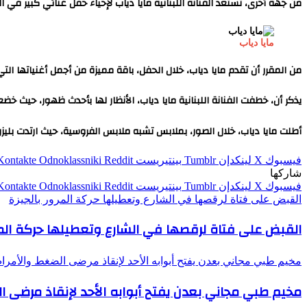
من جهة أخرى، تستعد الفنانة اللبنانية مايا دياب لإحياء حفل غنائي كبير في العاصمة التركية إسطنبول يوم 
مايا دياب
من المقرر أن تقدم مايا دياب، خلال الحفل، باقة مميزة من أجمل أغنياتها الت
يذكر أن، خطفت الفنانة اللبنانية مايا دياب، الأنظار لها بأحدث ظهور، حيث 
أطلت مايا دياب، خلال الصور، بملابس تشبه ملابس الفروسية، حيث ارتدت بليزر
فيسبوك
‫X
لينكدإن
بينتيريست
Odnoklassniki
شاركها
فيسبوك
‫X
لينكدإن
بينتيريست
Odnoklassniki
القبض على فتاة لرقصها في الشارع وتعطيلها حركة المرور بالجيزة
القبض على فتاة لرقصها في الشارع وتعطيلها حركة المرو
مخيم طبي مجاني بعدن يفتح أبوابه الأحد لإنقاذ مرضى الضغط والأمرا
مخيم طبي مجاني بعدن يفتح أبوابه الأحد لإنقاذ مرضى ا