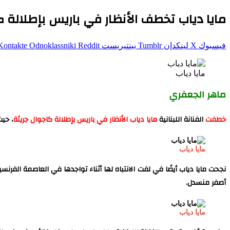
مايا دياب تخطف الأنظار في باريس بإطلالة ك
فيسبوك
‫X
لينكدإن
بينتيريست
Odnoklassniki
مايا دياب
ماهر الجعفري
خطفت
الفنانة اللبنانية
مايا دياب الأنظار في باريس
بإطلالة كاجوال جريئة
، حيث
مايا دياب
نجحت مايا دياب أيضًا في لفت الانتباه لها أثناء تواجدها في العاصمة الفر
أصفر منسدل.
مايا دياب