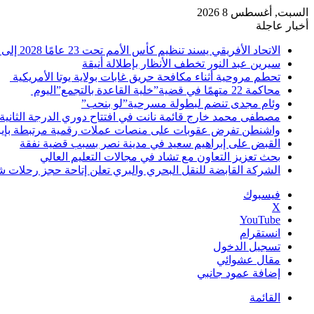
السبت, أغسطس 8 2026
أخبار عاجلة
الاتحاد الأفريقي يسند تنظيم كأس الأمم تحت 23 عامًا 2028 إلى مصر
سيرين عبد النور تخطف الأنظار بإطلالة أنيقة
تحطم مروحية أثناء مكافحة حريق غابات بولاية يوتا الأمريكية
محاكمة 22 متهمًا في قضية”خلية القاعدة بالتجمع”اليوم
وئام مجدى تنضم لبطولة مسرحية”لو بنحب”
مصطفى محمد خارج قائمة نانت في افتتاح دوري الدرجة الثانية
واشنطن تفرض عقوبات على منصات عملات رقمية مرتبطة بإير
القبض على إبراهيم سعيد في مدينة نصر بسبب قضية نفقة
بحث تعزيز التعاون مع تشاد في مجالات التعليم العالي
الشركة القابضة للنقل البحري والبري تعلن إتاحة حجز رحلات 
فيسبوك
‫X
‫YouTube
انستقرام
تسجيل الدخول
مقال عشوائي
إضافة عمود جانبي
القائمة