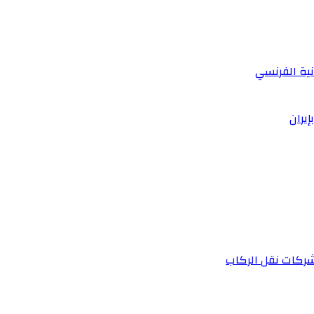
نية الفرنسي
يران
 شركات نقل الركاب