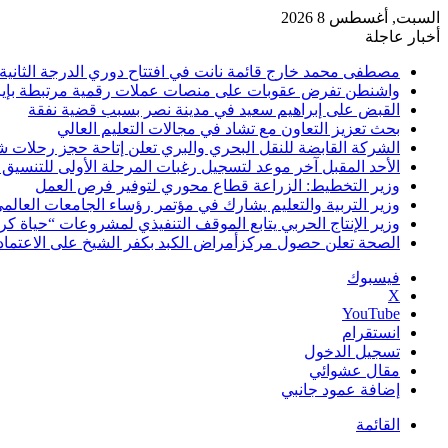
السبت, أغسطس 8 2026
أخبار عاجلة
مصطفى محمد خارج قائمة نانت في افتتاح دوري الدرجة الثانية
واشنطن تفرض عقوبات على منصات عملات رقمية مرتبطة بإير
القبض على إبراهيم سعيد في مدينة نصر بسبب قضية نفقة
بحث تعزيز التعاون مع تشاد في مجالات التعليم العالي
الشركة القابضة للنقل البحري والبري تعلن إتاحة حجز رحلات 
الأحد المقبل آخر موعد لتسجيل رغبات المرحلة الأولى للتنسيق ا
وزير التخطيط: الزراعة قطاع محوري لتوفير فرص العمل
وزير التربية والتعليم يشارك في مؤتمر رؤساء الجامعات العالم
وزير الإنتاج الحربي يتابع الموقف التنفيذي لمشروعات “حياة ك
الصحة تعلن حصول مركزأمراض الكبد بكفر الشيخ على الاعتماد ال
فيسبوك
‫X
‫YouTube
انستقرام
تسجيل الدخول
مقال عشوائي
إضافة عمود جانبي
القائمة