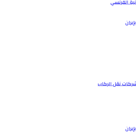
نية الفرنسي
يران
 شركات نقل الركاب
يران