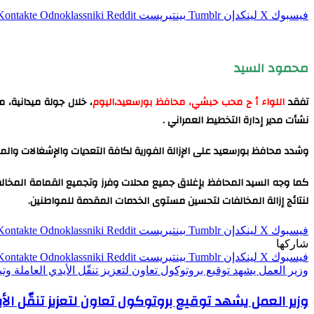
فيسبوك
‫X
لينكدإن
بينتيريست
Odnoklassniki
محمود السيد
تفقد
اللواء أ ح محب حبشي، محافظ بورسعيد،اليوم
نشأت مدير إدارة التخطيط العمراني .
وشدد محافظ بورسعيد على الإزالة الفورية لكافة التعديات والإشغالات والمخا
كما وجه السيد المحافظ بإغلاق جميع محلات وفرز وتجميع القمامة المخالفة
لنتائج إزالة المخالفات لتحسين مستوى الخدمات المقدمة للمواطنين.
فيسبوك
‫X
لينكدإن
بينتيريست
Odnoklassniki
شاركها
فيسبوك
‫X
لينكدإن
بينتيريست
Odnoklassniki
وزير العمل يشهد توقيع بروتوكول تعاون لتعزيز تنقّل الأيدي العاملة وت
وزير العمل يشهد توقيع بروتوكول تعاون لتعزيز تنقّل الأي