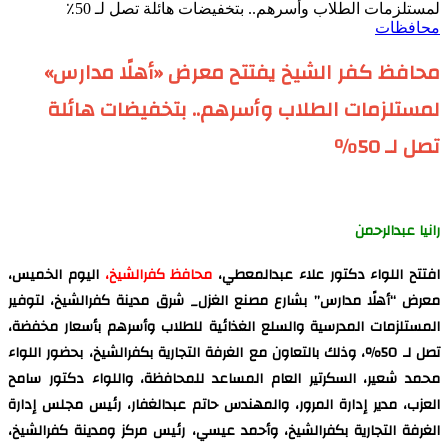
لمستلزمات الطلاب وأسرهم.. بتخفيضات هائلة تصل لـ 50٪؜
محافظات
محافظ كفر الشيخ يفتتح معرض «أهلًا مدارس»
لمستلزمات الطلاب وأسرهم.. بتخفيضات هائلة
تصل لـ 50٪؜
رانيا عبدالرحمن ‏
افتتح اللواء دكتور علاء عبدالمعطي،
محافظ كفرالشيخ،
اليوم الخميس،
معرض “أهلًا مدارس” بشارع مصنع الغزل_ شرق مدينة كفرالشيخ، لتوفير
المستلزمات المدرسية والسلع الغذائية للطلاب وأسرهم بأسعار مخفضة،
تصل لـ 50٪؜، وذلك بالتعاون مع الغرفة التجارية بكفرالشيخ، بحضور اللواء
محمد شعير، السكرتير العام المساعد للمحافظة، واللواء دكتور سامح
العزب، مدير إدارة المرور، والمهندس حاتم عبدالغفار، رئيس مجلس إدارة
الغرفة التجارية بكفرالشيخ، وأحمد عيسي، رئيس مركز ومدينة كفرالشيخ،