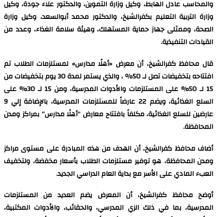
والمحاسب عادل الهابط، وكيل وزارة التموين، والدكتور علاء جودة، وكيل
وزارة التربية التعليم بكفرالشيخ، والدكتور محمد أبوالسعد، وكيل وزارة
الصحة، وممثلى جهاز حماية المستهلك، وهيئة سلامة الغذاء، وعدد من
القيادات التنفيذية.
قال محافظ كفرالشيخ، أن معرض «أهلًا مدارس» لمستلزمات الطلاب تم
افتتاحه بتخفيضات تصل لـ 50٪؜ ، والذي يستمر لمدة 30 يوم بتخفيضات من
15 لـ 50% على المستلزمات والأدوات المدرسية، ومن 15 لـ 30% على
السلع الغذائية، ويضم 22 عارضاً للمستلزمات المدرسية، بالإضافة إلي 9
عارضين للسلع الغذائية، مكلفاً بافتتاح معارض “أهلًا مدارس” بمراكز ومدن
المحافظة.
أضاف محافظ كفرالشيخ، أن الهدف من هذه المبادرة على مستوى مراكز
ومدن المحافظة، هو توفير مستلزمات الطلاب بأسعار مخفضة، ولتخفيف
العبء المادي على الأسر مع بداية العام الدراسي الجديد.
أوضح محافظ كفرالشيخ، أن المعرض يضم العديد من المستلزمات
المدرسية، بما في ذلك الزي المدرسي، والحقائب، والأدوات المكتبية،