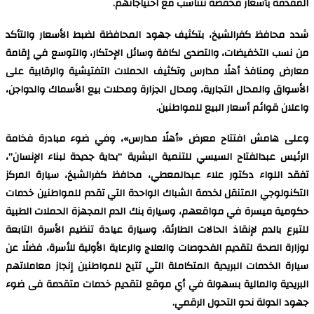
المقدمة بأسعار مخفضة تتناسب مع احتياجاتهم.
شدد محافظ كفرالشيخ، بتكثيف جهود المحافظة لضبط الأسعار والتأكد
من نسب التخفيضات، والتصدى لكافة وسائل الإحتكار، والتوسع في إقامة
معارض ومنافذ أهلًا مدارس وتكثيف الحملات التفتيشية والرقابية على
الأسواق والمحال التجارية، ومحال الجزارة ومحلات بيع الأسماك والدواجن،
واعلان قوائم أسعار البيع للمواطنين.
وعلى هامش افتتاح معرض «أهلًا مدارس»، وفي ضوء مبادرة فخامة
الرئيس عبدالفتاح السيسي للتنمية البشرية “بداية جديدة لبناء الإنسان”،
تفقد اللواء دكتور علاء عبدالمعطي، محافظ كفرالشيخ، سيارة المركز
التكنولوجي المتنقل لخدمة الشباك الواحدة التي تقدم للمواطنين خدمات
حكومية ميسرة في مواقعهم، وسيارة بنك الدم المجهزة الحملات الطبية
للتبرع بالدم لإنقاذ الحالات الطارئة، وسيارة عيادة تنظيم الأسرة التابعة
لوزارة الصحة لتقديم الفحوصات والعلاج والرعاية الأولية للأسرة، فضلًا عن
سيارة الخدمات البريدية المتكاملة التي تتيح للمواطنين إنجاز معاملاتهم
البريدية والمالية بسهولة في أي موقع لتقديم خدمات متقدمة فى ضوء
جهود الدولة نحو التحول الرقمي.