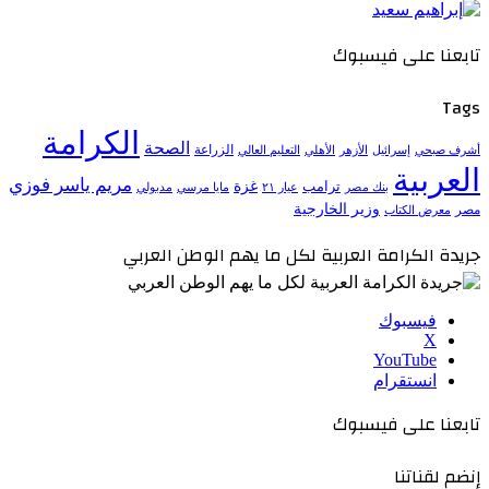
تابعنا على فيسبوك
Tags
الكرامة
الصحة
الزراعة
إسرائيل
الأزهر
الأهلي
التعليم العالي
أشرف صبحي
العربية
مريم ياسر فوزي
ترامب
غزة
مدبولي
بنك مصر
عيار ٢١
مايا مرسي
وزير الخارجية
مصر
معرض الكتاب
جريدة الكرامة العربية لكل ما يهم الوطن العربي
فيسبوك
‫X
‫YouTube
انستقرام
تابعنا على فيسبوك
إنضم لقناتنا