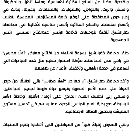
والأحذية، فضلاً عن السلع الغذائية الأساسية ومنها “الأرز، والمكرونة،
والسكر، والزيت، والدواجن، والبقوليات، والمنظفات، وغيرها، وذلك في
إطار حرص المحافظة على توفير كافة المستلزمات المدرسية للطلاب
بأسعار مخفضة، والسلع الغذائية بأسعار مناسبة لأهالينا في محافظة
كفرالشيخ، تنفيذًا لتوجيهات فخامة الرئيس عبدالفتاح السيسي، رئيس
الجمهورية.
كلف محافظ كفرالشيخ، بسرعة الانتهاء من افتتاح معارض “أهلًا مدارس”
في باقي مدن المحافظة، مؤكدًا استمرار تنظيم مثل هذه المبادرات التي
تساهم في خدمة الأهالي، وتخفيف الأعباء عن كاهلهم.
وأكد محافظ كفرالشيخ، أن معارض “أهلًا مدارس” يأتي انطلاقًا من حرص
الدولة على دعم الأسر المصرية وتوفير حياة كريمة لجميع المواطنين،
والسعي إلى تخفيف العبء المادي على أولياء الأمور، وخاصة الأسر
البسيطة، مع بداية العام الدراسي الجديد، مما يسهم في تحسين مستوى
المعيشة وتحقيق العدالة الاجتماعية.
ولقي المعرض إقبالاً كبيراً من المواطنين الذين أشادوا بتنوع المنتجات