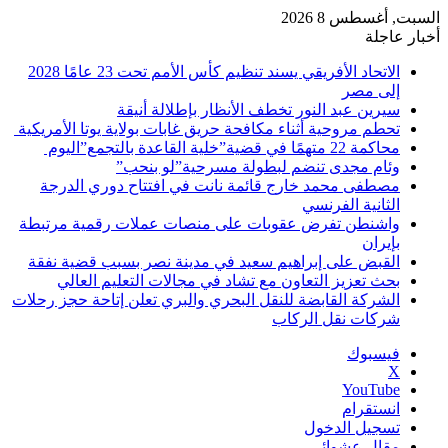
السبت, أغسطس 8 2026
أخبار عاجلة
الاتحاد الأفريقي يسند تنظيم كأس الأمم تحت 23 عامًا 2028
إلى مصر
سيرين عبد النور تخطف الأنظار بإطلالة أنيقة
تحطم مروحية أثناء مكافحة حريق غابات بولاية يوتا الأمريكية
محاكمة 22 متهمًا في قضية”خلية القاعدة بالتجمع”اليوم
وئام مجدى تنضم لبطولة مسرحية”لو بنحب”
مصطفى محمد خارج قائمة نانت في افتتاح دوري الدرجة
الثانية الفرنسي
واشنطن تفرض عقوبات على منصات عملات رقمية مرتبطة
بإيران
القبض على إبراهيم سعيد في مدينة نصر بسبب قضية نفقة
بحث تعزيز التعاون مع تشاد في مجالات التعليم العالي
الشركة القابضة للنقل البحري والبري تعلن إتاحة حجز رحلات
شركات نقل الركاب
فيسبوك
‫X
‫YouTube
انستقرام
تسجيل الدخول
مقال عشوائي