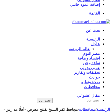
إضافة عمود جانبي
القائمة
بحث عن
الرئيسية
عاجل
عالم الرياضة
مصر اليوم
اقتصاد وطاقة
ثقافة و فن
عربي ودولي
تحقيقات وتقارير
حوادث
صحة وتعليم
محافظات
مقال عشوائي
بحث عن
الرئيسية
/
محافظات
/
محافظ كفر الشيخ يفتتح معرض «أهلًا مدارس»