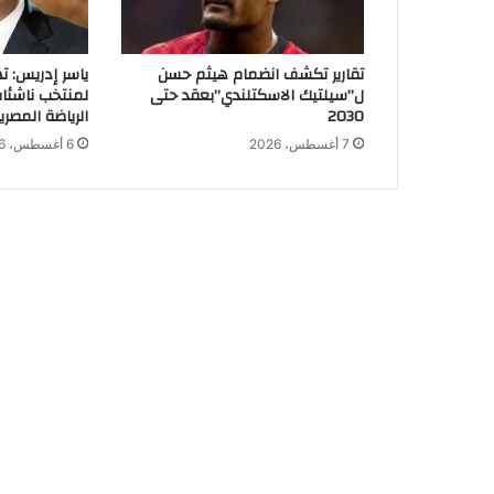
ن
و
د
تقارير تكشف انضمام هيثم حسن
ياسر إدريس: ت
ي
ل”سيلتيك الاسكتلندي”بعقد حتى
لمنتخب ناشئا
ة
2030
الرياضة المصري
ب
7 أغسطس، 2026
6 أغسطس، 2026
ا
ت
ش
و
ك
ا
ب
س
ب
ب