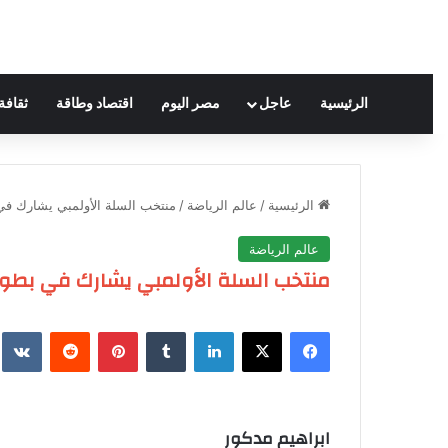
الرئيسية
عاجل
مصر اليوم
اقتصاد وطاقة
ثقافة
الرئيسية
/
عالم الرياضة
/
منتخب السلة الأولمبي يشارك في 
عالم الرياضة
منتخب السلة الأولمبي يشارك في بطولة
فيسبوك
‫X
لينكدإن
‏Tumblr
بينتيريست
‏Reddit
‏te
ابراهيم مدكور