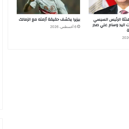
ا
ق
ت
هنئة الرئيس السيسي
بيزيرا يكشف حقيقة أزمته مع الزمالك
س
ت اليد وسام علي صدر
ر
6 أغسطس، 2026
ة
ب
غ
ا
ز
ا
ل
ك
ل
و
ر
ف
ي
أ
س
و
ا