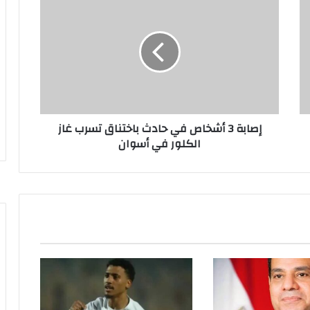
ص
ا
ب
ة
3
أ
ش
خ
إصابة 3 أشخاص في حادث باختناق تسرب غاز
ا
الكلور في أسوان
ص
ف
ي
ح
ا
د
ث
ب
ا
خ
ت
ن