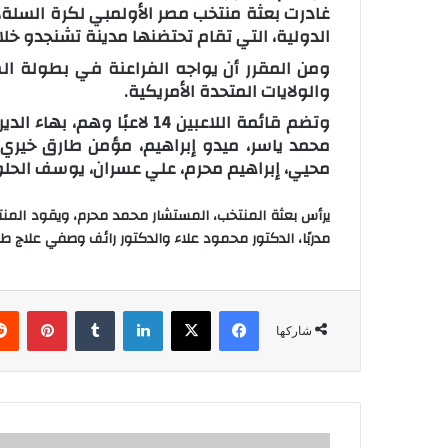
غادرت بعثة منتخب مصر الأولمبي لكرة السلة،
الدولية، التي تقام تحتضنها مدينة تشنجدو خلال الفترة من 7 يونيو الجاري إ
ومن المقرر أن يواجه الفراعنة في بطولة ال
والولايات المتحدة الأمريكية.
وتضم قائمة اللاعبين 14 لاع
محمد ياسر، ميدو إبراهيم، مؤمن طارق خيري،
محيي، إبراهيم محرم، علي عسران، يوسف الحلو
يرأس بعثة المنتخب، المستشار محمد محرم، ويقود المنتخب
مدربًا، الدكتور محمود علاء والدكتور رائف وصفي علاج طب
فيسبوك
‫X
لينكدإن
‏Tumblr
بينتيريست
شاركها
إ