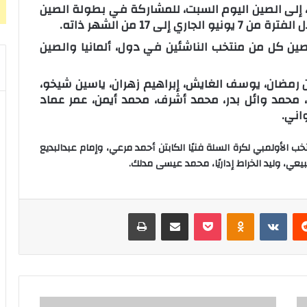
 إلى الصين اليوم السبت، للمشاركة في بطولة الصين
لى 17 من الشهر ذاته.
صين كل من منتخب الناشئين في دول، ألمانيا والصين
بًا وهم، بهاء الدين رمضان، يوسف الغايش، إبراهيم زهران، ياسين شيخو،
 محمد وائل بدر، محمد أشرف، محمد أيمن، عمر عماد
اني.
 الأولمبي لكرة السلة فنيًا الكابتن أحمد مرعي، وإمام عبدالبديع
يعي، وليد الخراط إداريًا، محمد عيسى مدلك.
‏Reddit
‏VKontakte
Odnoklassniki
‫Pocket
مشاركة عبر البريد
طباعة
إ