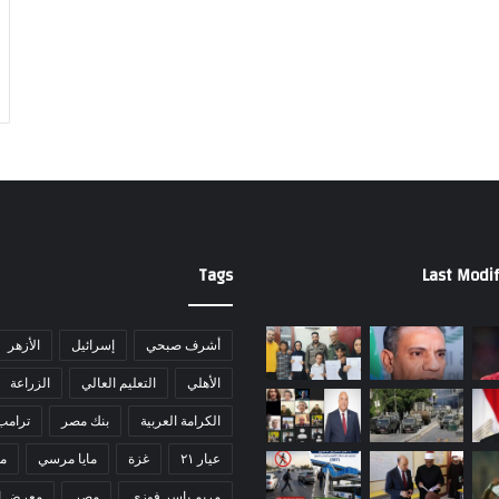
ن
Tags
Last Modif
أشرف صبحي
إسرائيل
الأزهر
الأهلي
التعليم العالي
الزراعة
الكرامة العربية
بنك مصر
ترامب
عيار ٢١
غزة
مايا مرسي
مد
مريم ياسر فوزي
مصر
معرض ا