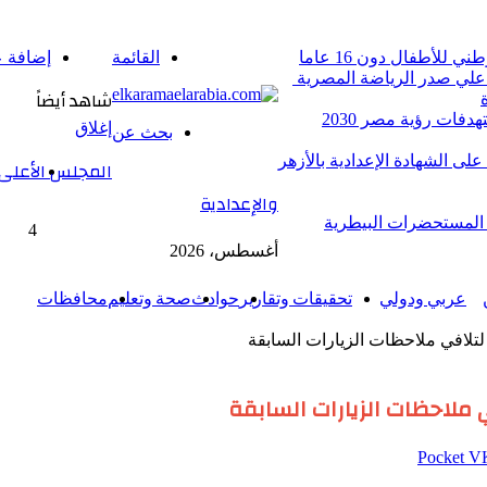
للأطفال دون 16 عاما
القائمة
إضافة ع
 علي صدر الرياضة المصرية
شاهد أيضاً
فات رؤية مصر 2030
إغلاق
بحث عن
 على الشهادة الإعدادية بالأزهر
المجلس الأعلى ل
والإعدادية
ل المستحضرات البيطرية
4
أغسطس، 2026
عربي ودولي
تحقيقات وتقارير
حوادث
صحة وتعليم
محافظات
لتلافي ملاحظات الزيارات السابقة
 ملاحظات الزيارات السابقة
‫Pocket