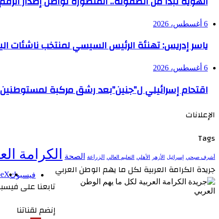
الهوية تبدأ من الطفولة.. المنصورة تواصل إصدار الرقم الو
6 أغسطس، 2026
ياسر إدريس: تهنئة الرئيس السيسي لمنتخب ناشئات الي
6 أغسطس، 2026
اقتحام إسرائيلي ل”جنين”بعد رشق مركبة لمستوطنين ب
الإعلانات
Tags
الكرامة الع
الصحة
الزراعة
إسرائيل
الأزهر
الأهلي
التعليم العالي
أشرف صبحي
جريدة الكرامة العربية لكل ما يهم الوطن العربي
be
‫X
فيسبوك
تابعنا على فيسب
إنضم لقناتنا