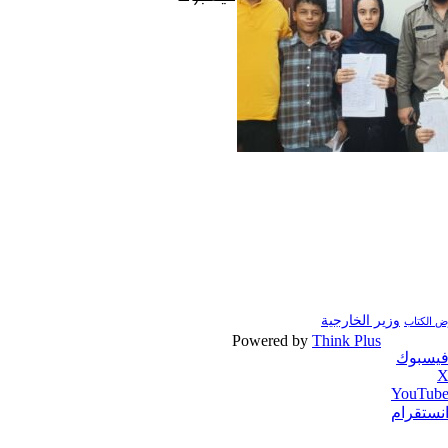
وزير الخارجية
 الكتاب
Powered by
Think Plus
يسبوك
‫
‫YouTub
نستقرام