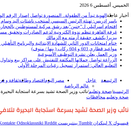
الخميس, أغسطس 6 2026
أخبار عاجلة
الهوية تبدأ من الطفولة.. المنصورة تواصل إصدار الرقم الوطني 
ياسر إدريس: تهنئة الرئيس السيسي لمنتخب ناشئات اليد وسام
اقتحام إسرائيلي ل”جنين”بعد رشق مركبة لمستوطنين بالحجارة
غرفة القاهرة تنظم ندوة إلكترونية لدعم الصادرات وتحقيق مستهد
بيزيرا يكشف حقيقة أزمته مع الزمالك
ختام امتحانات الدور الثاني للشهادة الابتدائية والبرنامج التأهيلي
مواعيد قطاري 603 و 604 ركاب ( بنها / منوف)
وزير العمل يعلن نشرة التوظيف الأسبوعية
الزراعة تواصل حملاتها المكثفة للتفتيش على مراكز بيع وتداو
التعليم العالي: استمرار تسجيل رغبات المرحلة الأولى
الرئيسية
عاجل
مصر اليوم
اقتصاد وطاقة
ثقافة و فن
عالم الرياضة
الرئيسية
/
صحة وتعليم
/
نائب وزير الصحة تشيد بسرعة استجابة البحيرة 
صحة وتعليم
محافظات
نائب وزير الصحة تشيد بسرعة استجابة البحيرة لتلافي
فيسبوك
‫X
لينكدإن
بينتيريست
Odnoklassniki