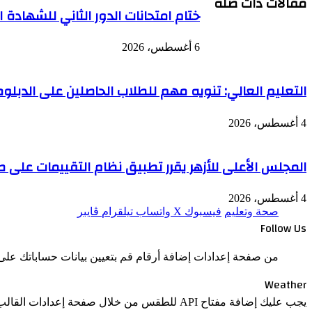
مقالات ذات صلة
ختام امتحانات الدور الثاني للشهادة ال
6 أغسطس، 2026
التعليم العالي: تنويه مهم للطلاب الحاصلين على الدبلومة الأمريكية (Cognia) بالممل
4 أغسطس، 2026
المجلس الأعلى للأزهر يقرر تطبيق نظام التقييمات على طلا
4 أغسطس، 2026
صحة وتعليم
فيسبوك
‫X
واتساب
تيلقرام
ڤايبر
Follow Us
من صفحة إعدادات إضافة أرقام قم بتعيين بيانات حساباتك على 
Weather
يجب عليك إضافة مفتاح API للطقس من خلال صفحة إعدادات القالب > الدمج.