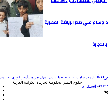
طني للأطفال دون 16 عاما
د وسام علي صدر الرياضة المصرية
الحجارة
ربية
مريم ياسر فوزي
ترامب
غزة
مدبولي
مصر
معرض
بنك مصر
عيار ٢١
مايا مرسي
حقوق النشر محفوظة لجريدة الكرامة العربية
‫YouTu
انستقرام
ف
وك
X
e
ا