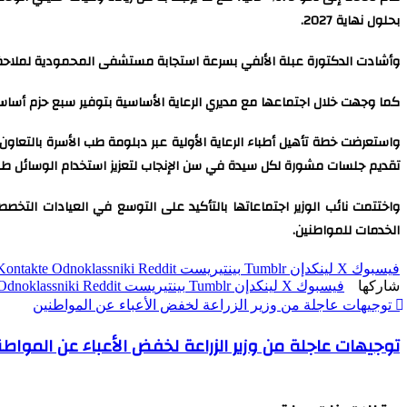
بحلول نهاية 2027.
وأشادت الدكتورة عبلة الألفي بسرعة استجابة مستشفى المحمودية لملاحظات
كما وجهت خلال اجتماعها مع مديري الرعاية الأساسية بتوفير سبع حزم أساس
واستعرضت خطة تأهيل أطباء الرعاية الأولية عبر دبلومة طب الأسرة بالتعا
تقديم جلسات مشورة لكل سيدة في سن الإنجاب لتعزيز استخدام الوسائل طويلة المدى، به
واختتمت نائب الوزير اجتماعاتها بالتأكيد على التوسع في العيادات التخصص
الخدمات للمواطنين.
فيسبوك
‫X
لينكدإن
بينتيريست
Odnoklassniki
شاركها
فيسبوك
‫X
لينكدإن
بينتيريست
Odnoklassniki
توجيهات عاجلة من وزير الزراعة لخفض الأعباء عن المواطنين
توجيهات عاجلة من وزير الزراعة لخفض الأعباء عن المواطن