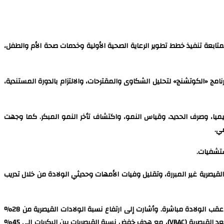
تابعة تنفيذ خطط تطوير الرعاية الصحية الأولية وخدمات صحة الأم والطفل،
ج «الكوتشنج» لتحليل الشكاوى والمقترحات، والالتزام بالدورة المستندية،
ميا، وصرف الحديد، وقياس النمو، واكتشاف تأخر النمو المبكر. كما وجهت
ي.
ستشفيات.
يصرية غير المبررة، وتقليل وفيات الأمهات وحديثي الولادة من خلال تدريب
وحددت نائب الوزير ثلاثة ملفات رئيسية للعمل: خفض القيصريات غير المبررة، والقضاء على الحمل غير المخطط، والتوسع في تركيب وسائل تنظيم الأسرة عقب الولادة مباشرة. وأشارت إلى ارتفاع نسبة الولادات القيصرية من 28%
عام 2008 إلى نحو 79% حاليًا، مع ما يرتبط به من زيادة وفيات حديثي الولادة، مؤكدة أهمية الالتزام بالمعايير العلمية وتأهيل الكوادر للولادة الطبيعية بعد القيصرية (VBAC)، مع هدف خفض نسبة القيصريات بين البكريات إلى 45%