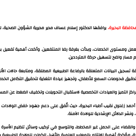
محافظة البحيرة،
يرافقها الدكتور إسلام عساف مدير مديرية الشؤون الصحية، لم
عمل ومستوى الخدمات، وبدأت بغرفة رضا المنتفعين. وأكدت أهمية تفعيل برنام
م مسار واضح لتسهيل حركة المترددين.
جيل البيانات المتعلقة بالرضاعة الطبيعية المطلقة، ومتابعة حالات الأني
تدقيق فحوصات السمع للأطفال، وتجهيز عيادة التغذية لتحقيق التكامل الخدم
مراكز التميز والعيادات التخصصية لاستقبال التحويلات وتخفيف الضغط عن الم
أحمد زغلول نقيب أطباء البحيرة، حيث اتُفق على دعم جهود خفض الولادات الق
شر الدلائل الإرشادية للولادة الآمنة.