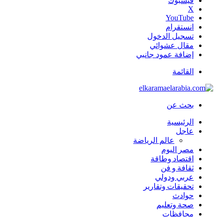
فيسبوك
‫X
‫YouTube
انستقرام
تسجيل الدخول
مقال عشوائي
إضافة عمود جانبي
القائمة
بحث عن
الرئيسية
عاجل
عالم الرياضة
مصر اليوم
اقتصاد وطاقة
ثقافة و فن
عربي ودولي
تحقيقات وتقارير
حوادث
صحة وتعليم
محافظات