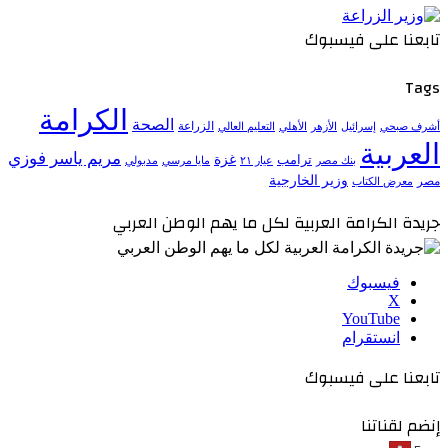
تابعنا على فيسبوك
Tags
الكرامة
الصحة
الزراعة
إسرائيل
الأزهر
الأهلي
التعليم العالي
أشرف صبحي
العربية
مريم ياسر فوزي
ترامب
غزة
مدبولي
بنك مصر
عيار ٢١
مايا مرسي
وزير الخارجية
مصر
معرض الكتاب
جريدة الكرامة العربية لكل ما يهم الوطن العربي
فيسبوك
‫X
‫YouTube
انستقرام
تابعنا على فيسبوك
إنضم لقناتنا