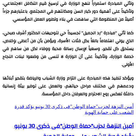
وتأتي المبادرة استمراراً لنهج الوزارة في ترسيخ قيم التكافل الاجتماعي،
وتأكيداً على أهمية دور كبار السن ومكانتهم في المجتمع، باعتبارهم جزءاً
أصيلاً من المنظومة التي ساهمت في بناء وتطوير العمل المؤسسي.
كما تأتي “مبادرة “رد الجميل” تجسيداً حي لتوجيهات الدكتور أشرف صبحي،
الذي يولي اهتماماً بالغاً بكل فئات الأسرة، ويؤمن بأن من أعطى بإخلاص،
يستحق كل تقدير، وسعياً لإرسال رسالة محبة ووفاء لكل من ساهم في
خدمة الوزارة، وتأكيداً على أن الوزارة لا تنسى من وضعوا لبنات النجاح
الأولى.
ويؤكد تنفيذ هذه المبادرة على التزام وزارة الشباب والرياضة بتقدير أبنائها
ودعمهم في مختلف مراحل حياتهم، والعمل على توفير بيئة إنسانية
دافئة تعكس روح الاحترام والعرفان داخل المؤسسة.
أمين النزهة لحزب"حماة الوطن"فى ذكرى 30 يونيو يؤكد قدرة
الشعب على حماية الهوية
أمين النزهة لحزب"حماة الوطن"فى ذكرى 30 يونيو