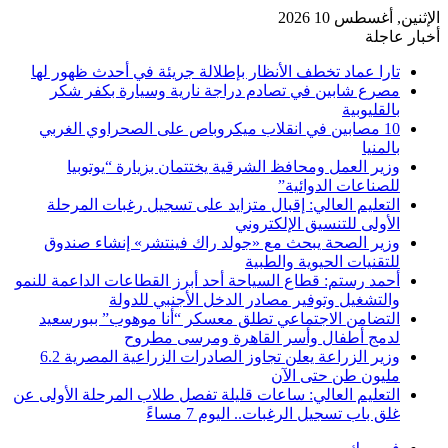
الإثنين, أغسطس 10 2026
أخبار عاجلة
تارا عماد تخطف الأنظار بإطلالة جريئة في أحدث ظهور لها
مصرع شابين في تصادم دراجة نارية وسيارة بكفر شكر
بالقليوبية
10 مصابين في انقلاب ميكروباص على الصحراوي الغربي
بالمنيا
وزير العمل ومحافظ الشرقية يختتمان بزيارة “يوتوبيا
للصناعات الدوائية”
التعليم العالي: إقبال متزايد على تسجيل رغبات المرحلة
الأولى للتنسيق الإلكتروني
وزير الصحة يبحث مع «جولد راك فينتشر» إنشاء صندوق
للتقنيات الحيوية والطبية
أحمد رستم: قطاع السياحة أحد أبرز القطاعات الداعمة للنمو
والتشغيل وتوفير مصادر الدخل الأجنبي للدولة
التضامن الاجتماعي تطلق معسكر “أنا موهوب” ببورسعيد
لدمج أطفال وأسر القاهرة ومرسى مطروح
وزير الزراعة يعلن تجاوز الصادرات الزراعية المصرية 6.2
مليون طن حتى الآن
التعليم العالي: ساعات قليلة تفصل طلاب المرحلة الأولى عن
غلق باب تسجيل الرغبات.. اليوم 7 مساءً