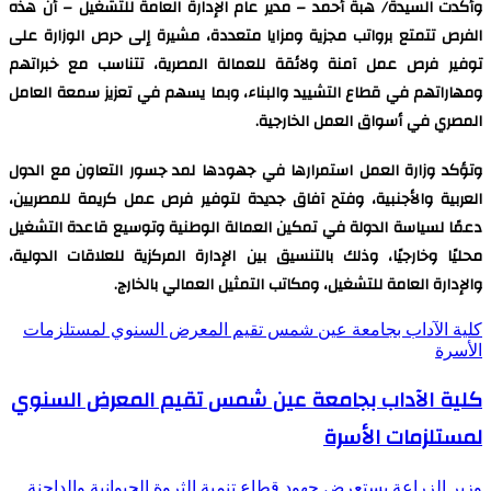
وأكدت السيدة/ هبة أحمد – مدير عام الإدارة العامة للتشغيل – أن هذه
الفرص تتمتع برواتب مجزية ومزايا متعددة، مشيرة إلى حرص الوزارة على
توفير فرص عمل آمنة ولائقة للعمالة المصرية، تتناسب مع خبراتهم
ومهاراتهم في قطاع التشييد والبناء، وبما يسهم في تعزيز سمعة العامل
المصري في أسواق العمل الخارجية.
وتؤكد وزارة العمل استمرارها في جهودها لمد جسور التعاون مع الدول
العربية والأجنبية، وفتح آفاق جديدة لتوفير فرص عمل كريمة للمصريين،
دعمًا لسياسة الدولة في تمكين العمالة الوطنية وتوسيع قاعدة التشغيل
محليًا وخارجيًا، وذلك بالتنسيق بين الإدارة المركزية للعلاقات الدولية،
والإدارة العامة للتشغيل، ومكاتب التمثيل العمالي بالخارج.
كلية الآداب بجامعة عين شمس تقيم المعرض السنوي لمستلزمات
الأسرة
كلية الآداب بجامعة عين شمس تقيم المعرض السنوي
لمستلزمات الأسرة
وزير الزراعة يستعرض جهود قطاع تنمية الثروة الحيوانية والداجنة