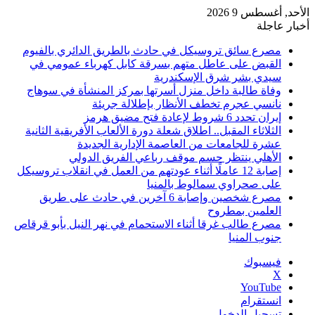
الأحد, أغسطس 9 2026
أخبار عاجلة
مصرع سائق تروسيكل في حادث بالطريق الدائري بالفيوم
القبض على عاطل متهم بسرقة كابل كهرباء عمومي في
سيدي بشر شرق الإسكندرية
وفاة طالبة داخل منزل أسرتها بمركز المنشأة في سوهاج
نانسي عجرم تخطف الأنظار بإطلالة جريئة
إيران تحدد 6 شروط لإعادة فتح مضيق هرمز
الثلاثاء المقبل.. اطلاق شعلة دورة الألعاب الأفريقية الثانية
عشرة للجامعات من العاصمة الإدارية الجديدة
الأهلي ينتظر حسم موقف رباعي الفريق الدولي
إصابة 12 عاملًا أثناء عودتهم من العمل في انقلاب تروسيكل
على صحراوي سمالوط بالمنيا
مصرع شخصين وإصابة 6 آخرين في حادث على طريق
العلمين بمطروح
مصرع طالب غرقا أثناء الاستحمام في نهر النيل بأبو قرقاص
جنوب المنيا
فيسبوك
‫X
‫YouTube
انستقرام
تسجيل الدخول