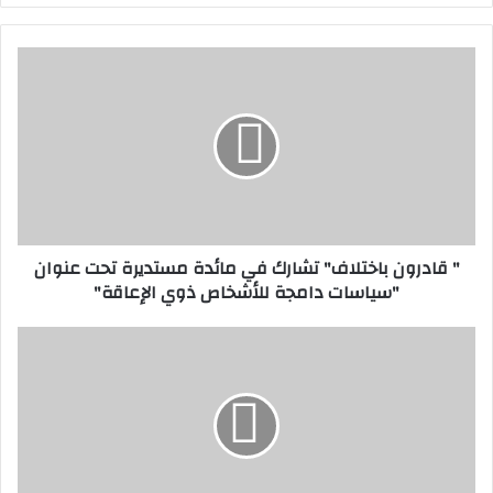
"
ق
ا
د
ر
و
ن
ب
ا
" قادرون باختلاف" تشارك في مائدة مستديرة تحت عنوان
خ
"سياسات دامجة للأشخاص ذوي الإعاقة"
ت
ل
ا
و
ف
ز
"
ي
ت
ر
ش
ا
ا
ل
ر
ت