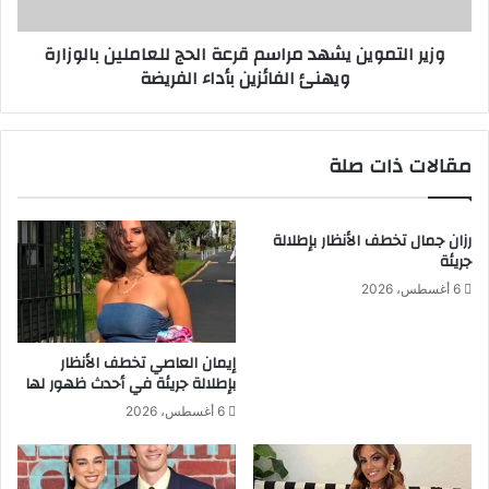
ك
م
ف
و
وزير التموين يشهد مراسم قرعة الحج للعاملين بالوزارة
ي
ي
ويهنئ الفائزين بأداء الفريضة
م
ن
ا
ي
ئ
ش
د
ه
مقالات ذات صلة
ة
د
م
م
س
ر
ت
ا
رزان جمال تخطف الأنظار بإطلالة
د
جريئة
س
ي
م
6 أغسطس، 2026
ر
ق
ة
ر
ت
ع
إيمان العاصي تخطف الأنظار
ح
ة
بإطلالة جريئة في أحدث ظهور لها
ت
ا
6 أغسطس، 2026
ع
ل
ن
ح
و
ج
ا
ل