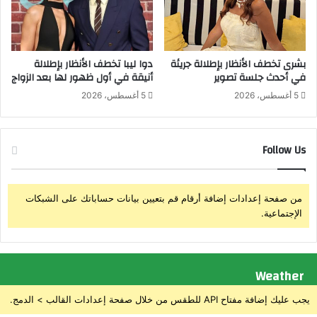
ن
ل
"
ع
س
ا
ي
م
بشرى تخطف الأنظار بإطلالة جريئة
دوا ليبا تخطف الأنظار بإطلالة
ا
ل
في أحدث جلسة تصوير
أنيقة في أول ظهور لها بعد الزواج
س
ي
5 أغسطس، 2026
5 أغسطس، 2026
ا
ن
ت
ب
د
ا
ا
Follow Us
ل
م
و
ج
ز
ة
ا
من صفحة إعدادات إضافة أرقام قم بتعيين بيانات حساباتك على الشبكات
ل
ر
الإجتماعية.
ل
ة
أ
و
ش
ي
خ
ه
Weather
ا
ن
ص
ئ
يجب عليك إضافة مفتاح API للطقس من خلال صفحة إعدادات القالب > الدمج.
ذ
ا