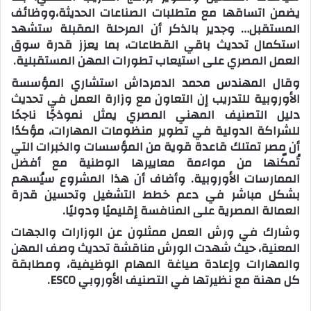
يضمن اتساقها مع متطلبات الصناعات الحديثة،ووظائف
المستقبل… وجدير بالذكر أن المرحلة المقبلة ستشهد
استكمال تحديث باقي القطاعات، بما يعزز قدرة سوق
العمل المصري على استيعاب تطورات المهن المستقبلية.
وقال المهندس محمد الدمرداش استشاري المؤسسة
الأوروبية للتدريب إن التعاون مع وزارة العمل في تحديث
دليل التصنيف المهني المصري يمثل نموذجًا ناجحًا
للشراكة الدولية في تطوير منظومات المهارات، مؤكدًا
أن مصر تمتلك قاعدة قوية من المؤسسات والخبرات التي
تُمكّنها من مواءمة معاييرها الوطنية مع أفضل
الممارسات الأوروبية. وأضاف أن هذا المشروع سيُسهم
بشكل مباشر في دعم خطط التشغيل وتحسين قدرة
العمالة المصرية على المنافسة إقليميًا ودوليًا.
وشارك في ورش العمل ممثلون عن الوزارات والجهات
المعنية، حيث شهدت الورش مناقشة تحديث وصف المهن
والمهارات وإعادة صياغة المهام الوظيفية، ومطابقة
كل مهنة مع نظيرتها في التصنيف الأوروبي ESCO.