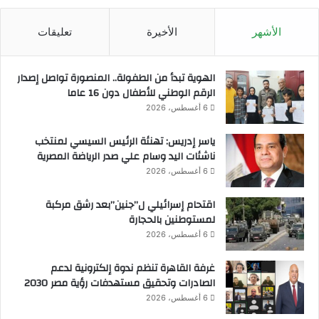
و
ل
ي
ف
الأشهر
الأخيرة
تعليقات
ا
ا
ل
ئ
إ
ز
الهوية تبدأ من الطفولة.. المنصورة تواصل إصدار
ع
ي
الرقم الوطني للأطفال دون 16 عاما
ا
ن
6 أغسطس، 2026
ق
ب
ة
أ
ياسر إدريس: تهنئة الرئيس السيسي لمنتخب
"
د
ناشئات اليد وسام علي صدر الرياضة المصرية
ا
6 أغسطس، 2026
ء
ا
اقتحام إسرائيلي ل”جنين”بعد رشق مركبة
ل
لمستوطنين بالحجارة
ف
ر
6 أغسطس، 2026
ي
ض
غرفة القاهرة تنظم ندوة إلكترونية لدعم
ة
الصادرات وتحقيق مستهدفات رؤية مصر 2030
6 أغسطس، 2026