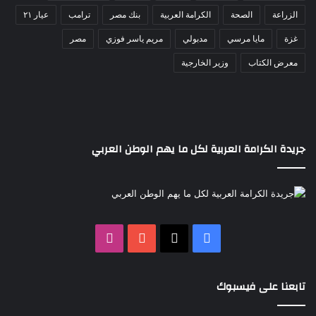
الزراعة
الصحة
الكرامة العربية
بنك مصر
ترامب
عيار ٢١
غزة
مايا مرسي
مدبولي
مريم ياسر فوزي
مصر
معرض الكتاب
وزير الخارجية
جريدة الكرامة العربية لكل ما يهم الوطن العربي
‫X
فيسبوك
‫YouTube
انستقرام
تابعنا على فيسبوك