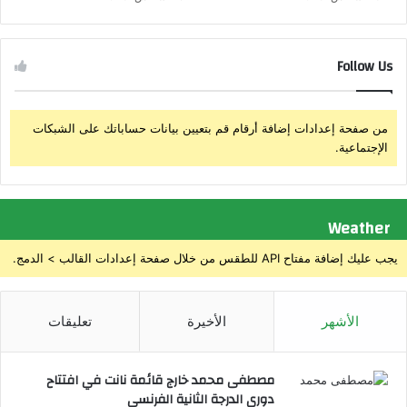
د
ظ
ا
ة
ت
ا
م
Follow Us
ن
ز
ت
و
ص
ر
ا
من صفحة إعدادات إضافة أرقام قم بتعيين بيانات حساباتك على الشبكات
ة
ر
الإجتماعية.
Weather
يجب عليك إضافة مفتاح API للطقس من خلال صفحة إعدادات القالب > الدمج.
الأشهر
الأخيرة
تعليقات
مصطفى محمد خارج قائمة نانت في افتتاح
دوري الدرجة الثانية الفرنسي