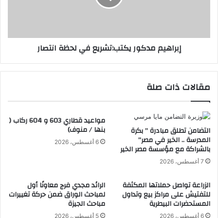
ي
ي
ا
م
ن
م
و
د
إبراهيم مدكور يكتب:تشريع في لحظة انتصار
ه
ك
م
و
ي
ر
ب
ي
مقالات ذات صلة
ا
ك
ل
ت
ج
ب
ي
مواعيد قطاري 603 و 604 ركاب (
:
بنها / منوف)
ز
التضامن تطلق مبادرة ” بكرة
ت
المدرسة .. الخير في مصر”
ة
ش
6 أغسطس، 2026
بالشراكة مع مؤسسة مصر الخير
ي
ر
م
ي
7 أغسطس، 2026
ن
ع
ح
ف
الزراعة تواصل حملاتها المكثفة
الرائد مجدي فرج معاونًا أول
ش
ي
للتفتيش على مراكز بيع وتداول
لمباحث الوراق ضمن حركة تغييرات
ه
ل
المستحضرات البيطرية
مباحث الجيزة
ا
ح
6 أغسطس، 2026
5 أغسطس، 2026