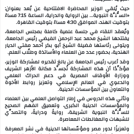
حيث يُلقي الوزير المحاضرة الافتتاحية عن بُعد بعنوان:
«السُّنَّة النبوية… بين الرواية والدراية، الساعة 7:15 مساءً
بتوقيت الهند، الموافق 4:30 مساءً بتوقيت القاهرة.
ويُعقد اللقاء في جلسة علمية كاملة بمجلس الجامعة،
يفتتحها الشيخ محمد عبد الرحمن الفيضي رئيس الجامعة،
ويتولى رئاستها فضيلة الشيخ أبو بكر أحمد مفتي الديار
الهندية، بحضور عدد من العلماء والأساتذة وطلّاب العلم.
وقد أعرب رئيس الجامعة عن بالغ تقديره لمشاركة الوزير،
مؤكِّدًا أن هذه المشاركة تُجسِّد مكانة الأزهر الشريف
ووزارة الأوقاف المصرية في دعم الحراك العلمي
والدعوي في العالم الإسلامي، وتعزيز روابط الأخوة
والتعاون بين المؤسسات الدينية.
وتأتي هذه الدروس في إطار التواصل العلمي بين العلماء
والمؤسسات الدينية الكبرى، وتعميق الفهم الصحيح
للسُّنَّة النبوية الشريفة، روايةً ودرايةً، والتصدِّي
للشبهات والمغالطات المعاصرة.
وتعزيزًا لدور مصر ومؤسّساتها الدينية في نشر المعرفة