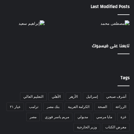
Last Modified Posts
تابعنا على فيسبوك
Tags
أشرف صبحي
إسرائيل
الأزهر
الأهلي
التعليم العالي
الزراعة
الصحة
الكرامة العربية
بنك مصر
ترامب
عيار ٢١
غزة
مايا مرسي
مدبولي
مريم ياسر فوزي
مصر
معرض الكتاب
وزير الخارجية