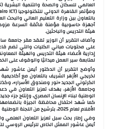
بالتعاون بين وزارة التعليم العالي والبحث ا
هيئة التدريس والباحثين.
وأضاف التقرير أن الوزير تفقد مقر جامعة س
على محتويات مباني الكليات والتي تضم ق
إدارية لأعضاء هيئة التدريس والهيئة المعاون
لمتابعة سير العمل ميدانيًا والوقوف على الخدم
وأوضح التقرير أن الدكتور أيمن عاشور شهد 
لخريجي الأزهر الشريف بالتعاون مع أكاديمية
الكرتوني الجديد «نور وصندوق الأسرار»، وكذل
وجامعة الأزهر، بهدف تعزيز التعاون في دعم 
الوطنية لبناء الإنسان المصري، وإنتاج جزء جد
كما شهد احتفال محافظة الجيزة بانضمامها 
الأفلام لعام 2025، بترشيح من اللجنة الوطنية المصرية لليونسكو.
وفي إطار بحث سبل تعزيز التعاون العلمي وا
أيمن عاشور الممثل الخاص للرئيس الروسي لل