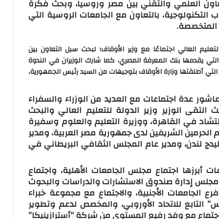
لتعاون العلمي والتقني بين مصر وروسيا، وبحث فكرة
 التكنولوجية، بالتعاون مع الجامعات الروسية التي
 المتخصصة.
ليم العالي اجتماعًا مع وزير الأوقاف؛ لبحث سبل التعاون بين
 التي يقدمها بنك المعرفة المصري، كما شارك الوزيران في الندوة
لتي أطلقتها وزارة الأوقاف بتوجيهات من السيد رئيس الجمهورية،
اشور عدة اجتماعات مع العديد من الوزراء والسفراء
التقى الوزير وزير الدولة للتعليم العالي والبحث
تشاد في القاهرة، ووزيرة التعليم والعلوم وسفيرة
 الحرمين الشريفين لدى جمهورية مصر العربية، ومدير
دج لندن، ومدير عام المجلس الثقافي البريطاني في
عات أبرزها اجتماع مجلس الجامعات الأهلية، واجتماع
ع مجلس إدارة صندوق الاستشارات والدراسات والبحوث
فرع الجامعات الأجنبية، والاجتماع مع مجموعة خبراء
س” التابع للاتحاد الأوروبي، والمخصص لدعم وتطوير
اجتماع مع وفد رفيع المستوى من شركة “أسترازينيكا”