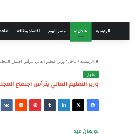
الرئيسية
عاجل
مصر اليوم
اقتصاد وطاقة
ثقافة
الرئيسية
/
عاجل
/
وزير التعليم العالي يترأس اجتماع المج
عاجل
وزير التعليم العالي يترأس اجتماع الم
فيسبوك
‫X
لينكدإن
‏Tumblr
بينتيريست
‏Reddit
‏te
نورهان عيد