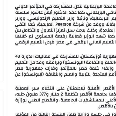
لعاصمة البريطانية لندن، للمشاركة في المؤتمر الدولي
ه المجلس الثقافي البريطاني، كما عقد الدكتور أيمن عاشور سلسلة
 البريطانية، ونائبة وزير التعليم الإندونيسي، ووزير
التعليم بنيجيريا، ووزير تمكين وتنمية الشباب بغانا، ووفد من شركة Pearson العالمية، كما التقى
المتحدة، وذلك لبحث سبل تعزيز التعاون والتكامل بين
 كما شهد الوزير فعالية رفيعة المستوى تم خلالها
التعليم العالي الرقمي في مصر: فرص التعليم الرقمي
وتناول التقرير زيارة الوزير لمدينة سمرقند بجمهورية أوزبكستان، للمشاركة في فعاليات الدورة 43
والعلم والثقافة (اليونسكو) ويرافقه وفد من التعليم
، وإلقاء كلمة مصر بالمؤتمر. وفازت جمهورية مصر
مم المتحدة للتربية والعلم والثقافة (اليونسكو) عن
الأقصر الأهلية للاطمئنان على انتظام سير العملية
التعليمية، كما تفقد المشروعات الجاري تنفيذها بجامعة الأقصر بتكلفة 2 مليار و377 مليون جنيه،
أعلى للمستشفيات الجامعية، والقطاع الطبي بوزارة
بالأقصر.
ور في جلسة وزارية ضمن النسخة الثالثة من المؤتمر