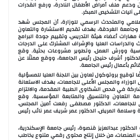
ون ودعم ملف أمراض الأطفال النادرة، ورفع القدرات
ى آليات التشخيص المبكر.
إعلامي والمتحدث الرسمي للوزارة، أن المجلس شهد
جامعة الغردقة، بهدف تقديم الاستشارة والتعاون
 مهارات أعضاء هيئة التدريس، وتقييم جودة البرامج
ث والدراسات العليا والإشراف المشترك على الدرجات
راسية وورش العمل، وتطوير مشروعات بحثية. وقع
لدكتور أشرف حنيجل رئيس الجامعة، ووقع ممثلًا عن
ائم بأعمال رئيس الجامعة.
توقيع بروتوكول تعاون بين اللجنة العليا للمسؤلية
الوزراء والمجلس الأعلى للجامعات، بهدف الاستعانة
مشاركة في فحص الشكاوى الطبية المقدمة، والالتزام
امة التعاون والتنسيق والمتابعة المؤسسية. وقع
لى للجامعات، الدكتور مصطفى رفعت أمين المجلس،
ية وسلامة المريض، الدكتور عمر شريف عمر نائب رئيس
الدكتور عبدالعزيز قنصوة، رئيس جامعة الإسكندرية،
لف المنصات، من خلال إنتاج محتوى رقمي متنوع يخاطب