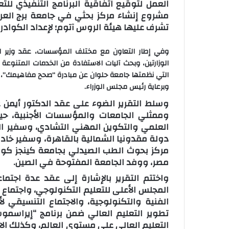
العمل لتوقيع اتفاقية البرنامج التنفيذي ل
مشروع إنشاء مركز بحثي في جامعة برج العرب
تشرف عليها هيئة الروس آتوم؛ لإعداد الكوادر
وفي إطار التعاون مع مختلف المؤسسات، عقد وزير التع
الوزارتين، وبحث آليات الاستفادة من الخدمات المتنوعة
التي نظمتها جامعة حلوان عن مبادرة “صحح مفاهيمك”، ا
وبرعاية رئيس مجلس الوزراء.
وسلط التقرير الضوء على عقد الدكتور أيمن ع
وممثلي الجامعات والمؤسسات الأجنبية، حيث 
العلمي والتكوين المهني التشادي، وسفير ال
دولة مقدونيا الشمالية بالقاهرة، وسفير خادم
مركز بحوث الطب الصيدلي بجامعة كينجز كولي
مصر، ووفد الجامعة المفتوحة في الصين.
واختتم التقرير بالإشارة إلى عقد عدة اجتما
المجلس الأعلى للتعليم التكنولوجي، واجتما
الفنية والتكنولوجية، والاجتماع التنسيقي لأ
تطوير التعليم العالي ضمن برنامج “إيراسمو
التعليم العالي على مستوى العالم، وكذلك ال