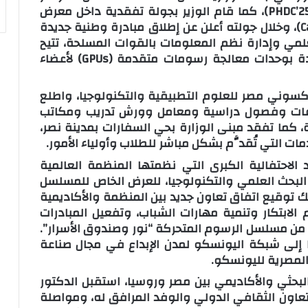
العالمي للسكان والصحة والتنمية البشرية (PHDC’25)، كما قام الوزير بجولة تفقدية داخل معرض
ومؤتمر القاهرة الدولي للتكنولوجيا (Cairo ICT)، وخلال جولته أعلن عن إطلاق مبادرة وطنية جديدة
لعلمي وإدارة نظم المعلومات بالقوات المسلحة، تتيح
أجهزة حاسوبية مؤمنة فائقة السرعة مزودة بوحدات معالجة رسومات متقدمة (GPUs) لأعضاء
اكسوني مصر للعلوم التطبيقية والتكنولوجيا، واطلع
اعات وفصول دراسية ومعامل وورش تدريب ومكاتب
ة، كما تفقد مبنى الوزارة بحي السفارات بمدينة نصر،
ات التي تُقدَّم بشكل مباشر للطلاب وأولياء الأمور.
الاحتفالية الكبرى التي نظمتها المنظمة العالمية
 البحث العلمي والتكنولوجيا، للعرض الخاص للمسلسل
ك توقيع اتفاق تعاون جديد بين المنظمة والأكاديمية
الابتكار وتنمية مهارات الشباب، وتفعيل المبادرات
يد من مسلسل الرسوم المتحركة “نور وصندوق الأسرار”.
إلى شبكة اليونسكو لمدن الإبداع في مجال صناعة
لبحثي والأكاديمي بين مصر وروسيا، استقبل الدكتور
تعاون الثقافي الدولي والوفد المرافق له، ومواصلة