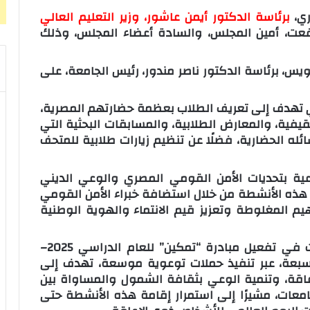
ري،
برئاسة الدكتور أيمن عاشور، وزير التعليم العالي
عت، أمين المجلس، والسادة أعضاء المجلس، وذلك
س، برئاسة الدكتور ناصر مندور، رئيس الجامعة، على
ي تهدف إلى تعريف الطلاب بعظمة حضارتهم المصرية،
قيفية، والمعارض الطلابية، والمسابقات البحثية التي
ائله الحضارية، فضلًا عن تنظيم زيارات طلابية للمتحف
وعية بتحديات الأمن القومي المصري والوعي الديني
 هذه الأنشطة من خلال استضافة خبراء الأمن القومي
هيم المغلوطة وتعزيز قيم الانتماء والهوية الوطنية
وأشاد الدكتور أيمن عاشور بجهود الجامعات في تفعيل مبادرة “تمكين” للعام الدراسي 2025–
 السبعة، عبر تنفيذ حملات توعوية موسعة، تهدف إلى
عاقة، وتنمية الوعي بثقافة الشمول والمساواة بين
امعات، مشيرًا إلى استمرار إقامة هذه الأنشطة حتى