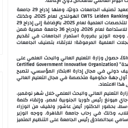
كما أشاد الوزير بما تحقق من إنجازات على صعيد تصنيف الجامعات دوليًا، ومنها إدراج 29 جامعة
مصرية في النسخة المفتوحة لتصنيف ليدن CWTS Leiden Ranking الهولندي لعام 2025، وكذلك
إدراج 25 جامعة مصرية ضمن تصنيف شنغهاي للتخصصات العلمية لعام 2025، بالإضافة إلى إدراج 29
جامعة مصرية في نسخة تصنيف QS العالمي للاستدامة لعام 2026، وإدراج 36 جامعة مصرية ضمن
صنيف التايمز للتخصصات البينية لعام 2026. ووجه الوزير بضرورة استمرار الجامعات في تقديم
جلات العلمية المرموقة؛ للارتقاء بتصنيف الجامعات
وثمن الوزير إعلان المعهد العالمي للابتكار (GInI)، حصول وزارة التعليم العالي والبحث العلمي على
شهادة “المنظمة الحكومية المبتكرة المعتمدة” (Certified Government Innovative Organization
 تصنيف دولي في مجال إدارة الابتكار المؤسسي، لتصبح
ية أول جهة حكومية متخصصة في مجال التعليم العالي
ذا الاعتماد.
رة التعليم العالي والبحث العلمي خلال شهر نوفمبر،
 جاي ميونغ رئيس كوريا الجنوبية لمصر، وإلقاء كلمة
وسط، بحضور الدكتور أيمن عاشور ولفيف من الوزراء
طلاب، وذلك في رحاب جامعة القاهرة. ووجه الوزير
سامي عبدالصادق رئيس الجامعة على التنظيم المتميز