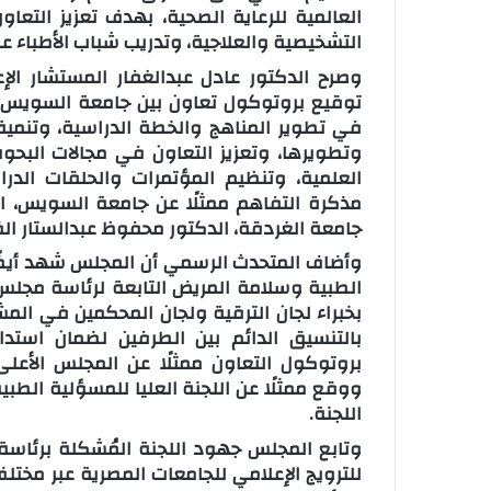
العالمية للرعاية الصحية، بهدف تعزيز التعا
التشخيصية والعلاجية، وتدريب شباب الأطباء عل
وصرح الدكتور عادل عبدالغفار المستشار ال
توقيع بروتوكول تعاون بين جامعة السويس و
في تطوير المناهج والخطة الدراسية، وتنمية
وتطويرها، وتعزيز التعاون في مجالات البحو
العلمية، وتنظيم المؤتمرات والحلقات الد
مذكرة التفاهم ممثلًا عن جامعة السويس، ا
جامعة الغردقة، الدكتور محفوظ عبدالستار الق
وأضاف المتحدث الرسمي أن المجلس شهد أيضًا 
الطبية وسلامة المريض التابعة لرئاسة مجلس 
بخبراء لجان الترقية ولجان المحكمين في ال
بالتنسيق الدائم بين الطرفين لضمان استد
بروتوكول التعاون ممثلًا عن المجلس الأع
ووقع ممثلًا عن اللجنة العليا للمسؤلية الطب
اللجنة.
وتابع المجلس جهود اللجنة المُشكلة برئاسة 
للترويج الإعلامي للجامعات المصرية عبر مخت