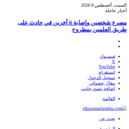
السبت, أغسطس 8 2026
أخبار عاجلة
مصرع شخصين وإصابة 6 آخرين في حادث على
طريق العلمين بمطروح
فيسبوك
‫X
‫YouTube
انستقرام
تسجيل الدخول
مقال عشوائي
إضافة عمود جانبي
القائمة
بحث عن
الرئيسية