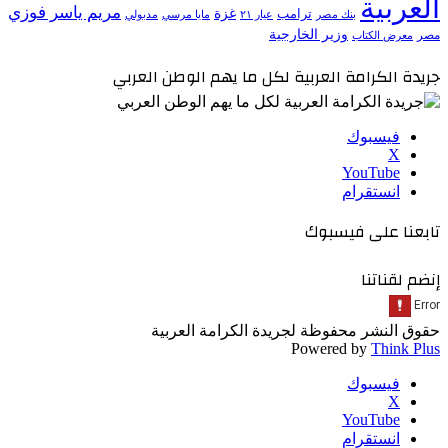
العربية
مريم ياسر فوزي
ترامب
غزة
مدبولي
بنك مصر
عيار ٢١
مايا مرسي
وزير الخارجية
مصر
معرض الكتاب
جريدة الكرامة العربية لكل ما يهم الوطن العربي
فيسبوك
‫X
‫YouTube
انستقرام
تابعنا على فيسبوك
إنضم لقناتنا
حقوق النشر محفوظة لجريدة الكرامة العربية
Powered by
Think Plus
فيسبوك
‫X
‫YouTube
انستقرام