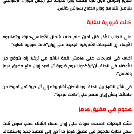
سيزور إسرائيل لأول مرة بصفته وزيرا للحرب، مع رئيس الوزراء الإسرائيلي
بنيامين نتنياهو ووزير الدفاع يسرائيل كاتس.
كانت ضرورية للغاية
على الجانب الأخر قال أمين عام حلف شمال الأطلسي،مارك روته،اليوم
الأربعاء: إن الهجمات الأمريكية الجديدة على إيران”كانت ضرورية للغاية”.
أضاف في تصريحات على هامش قمة الناتو في تركيا إنه يتوقع من
الأعضاء في الحلف أن”يؤكدوا اليوم ضرورة أن تعيد إيران فتح مضيق هرمز
بالكامل”.
في شأن الشرخ بين الحلف وواشنطن، أشار روته إلى أن خيبة أمل أمريكا من
حلفائها بشأن إيران تقتصر على”حالات فردية”.
هجوم في مضيق هرمز
شنّت الولايات المتحدة ضربات على إيران مساء الثلاثاء عقب تعرض ثلاث
سفن تجارية لهجوم في مضيق هرمز ما أدى إلى تصعيد جديد واستهداف