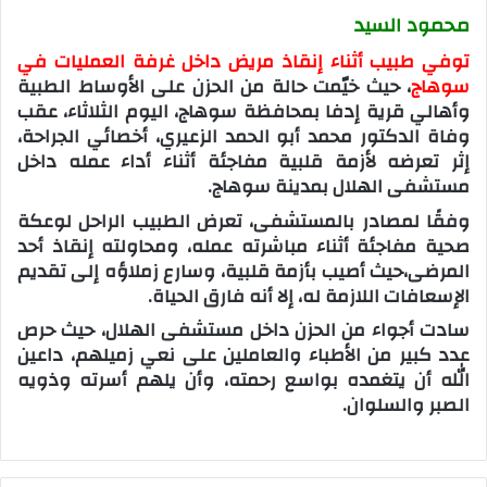
محمود السيد
توفي طبيب أثناء إنقاذ مريض داخل غرفة العمليات في
سوهاج
، حيث خيّمت حالة من الحزن على الأوساط الطبية
وأهالي قرية إدفا بمحافظة سوهاج، اليوم الثلاثاء، عقب
وفاة الدكتور محمد أبو الحمد الزعيري، أخصائي الجراحة،
إثر تعرضه لأزمة قلبية مفاجئة أثناء أداء عمله داخل
مستشفى الهلال بمدينة سوهاج.
وفقًا لمصادر بالمستشفى، تعرض الطبيب الراحل لوعكة
صحية مفاجئة أثناء مباشرته عمله، ومحاولته إنقاذ أحد
المرضى،حيث أصيب بأزمة قلبية، وسارع زملاؤه إلى تقديم
الإسعافات اللازمة له، إلا أنه فارق الحياة.
سادت أجواء من الحزن داخل مستشفى الهلال، حيث حرص
عدد كبير من الأطباء والعاملين على نعي زميلهم، داعين
الله أن يتغمده بواسع رحمته، وأن يلهم أسرته وذويه
الصبر والسلوان.