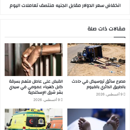
انخفاض سعر الدولار مقابل الجنيه منتصف تعاملات اليوم
T
ا
E
ل
P
د
U
و
مقالات ذات صلة
P
ل
ل
ا
ر
ر
ب
م
ط
ق
ا
ا
ل
ب
ت
ل
ع
ا
مصرع سائق تروسيكل في حادث
القبض على عاطل متهم بسرقة
ل
ل
بالطريق الدائري بالفيوم
كابل كهرباء عمومي في سيدي
ي
ج
بشر شرق الإسكندرية
9 أغسطس، 2026
م
ن
9 أغسطس، 2026
ا
ي
ل
ه
ج
م
ا
ن
م
ت