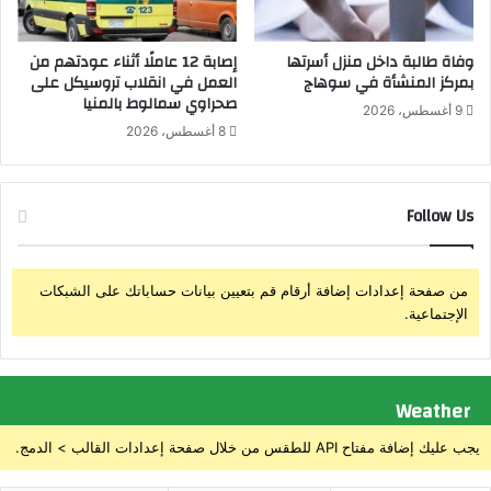
ع
ص
ي
ف
ب
ت
وفاة طالبة داخل منزل أسرتها
إصابة 12 عاملًا أثناء عودتهم من
ا
بمركز المنشأة في سوهاج
العمل في انقلاب تروسيكل على
ع
صحراوي سمالوط بالمنيا
ح
ا
9 أغسطس، 2026
ت
م
8 أغسطس، 2026
ي
ل
ا
ا
ج
ت
Follow Us
ا
ا
ت
ل
س
ي
و
و
من صفحة إعدادات إضافة أرقام قم بتعيين بيانات حساباتك على الشبكات
ق
م
الإجتماعية.
ا
ل
ع
م
Weather
ل
غ
يجب عليك إضافة مفتاح API للطقس من خلال صفحة إعدادات القالب > الدمج.
د