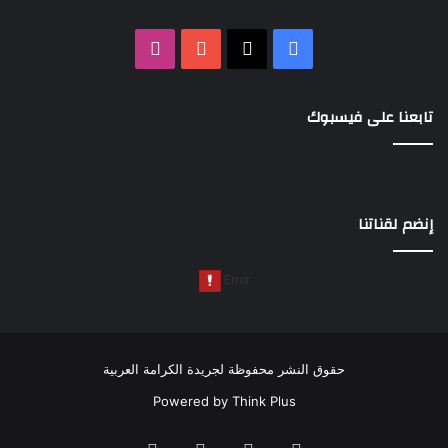
‫X
فيسبوك
‫YouTube
انستقرام
تابعنا على فيسبوك
إنضم لقناتنا
حقوق النشر محفوظة لجريدة الكرامة العربية
Powered by
Think Plus