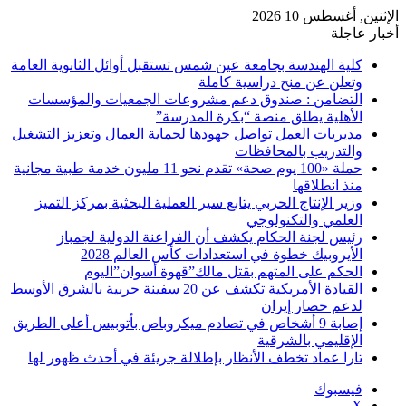
الإثنين, أغسطس 10 2026
أخبار عاجلة
كلية الهندسة بجامعة عين شمس تستقبل أوائل الثانوية العامة
وتعلن عن منح دراسية كاملة
التضامن : صندوق دعم مشروعات الجمعيات والمؤسسات
الأهلية يطلق منصة “بكرة المدرسة”
مديريات العمل تواصل جهودها لحماية العمال وتعزيز التشغيل
والتدريب بالمحافظات
حملة «100 يوم صحة» تقدم نحو 11 مليون خدمة طبية مجانية
منذ انطلاقها
وزير الإنتاج الحربي يتابع سير العملية البحثية بمركز التميز
العلمي والتكنولوجي
رئيس لجنة الحكام يكشف أن الفراعنة الدولية لجمباز
الأيروبيك خطوة في استعدادات كأس العالم 2028
الحكم على المتهم بقتل مالك”قهوة أسوان”اليوم
القيادة الأمريكية تكشف عن 20 سفينة حربية بالشرق الأوسط
لدعم حصار إيران
إصابة 9 أشخاص في تصادم ميكروباص بأتوبيس أعلى الطريق
الإقليمي بالشرقية
تارا عماد تخطف الأنظار بإطلالة جريئة في أحدث ظهور لها
فيسبوك
‫X