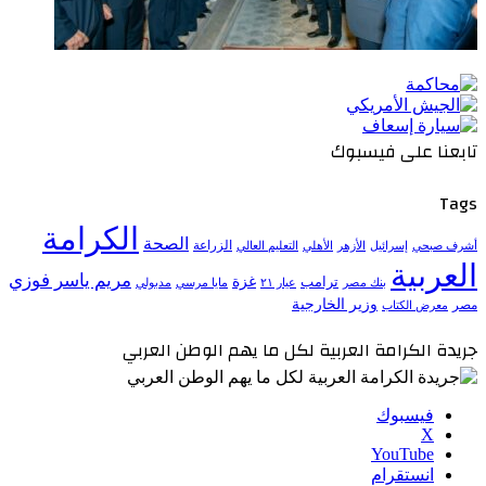
تابعنا على فيسبوك
Tags
الكرامة
الصحة
الزراعة
إسرائيل
الأزهر
الأهلي
التعليم العالي
أشرف صبحي
العربية
مريم ياسر فوزي
ترامب
غزة
مدبولي
بنك مصر
عيار ٢١
مايا مرسي
وزير الخارجية
مصر
معرض الكتاب
جريدة الكرامة العربية لكل ما يهم الوطن العربي
فيسبوك
‫X
‫YouTube
انستقرام