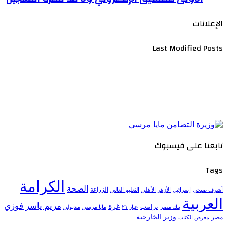
الإعلانات
Last Modified Posts
تابعنا على فيسبوك
Tags
الكرامة
الصحة
الزراعة
إسرائيل
الأزهر
الأهلي
التعليم العالي
أشرف صبحي
العربية
مريم ياسر فوزي
ترامب
غزة
مدبولي
بنك مصر
عيار ٢١
مايا مرسي
وزير الخارجية
مصر
معرض الكتاب