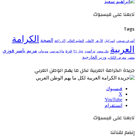
تابعنا على فيسبوك
Tags
الكرامة
الصحة
الزراعة
إسرائيل
الأزهر
الأهلي
التعليم العالي
أشرف صبحي
العربية
مريم ياسر فوزي
ترامب
غزة
مدبولي
بنك مصر
عيار ٢١
مايا مرسي
وزير الخارجية
مصر
معرض الكتاب
جريدة الكرامة العربية لكل ما يهم الوطن العربي
فيسبوك
‫X
‫YouTube
انستقرام
تابعنا على فيسبوك
إنضم لقناتنا