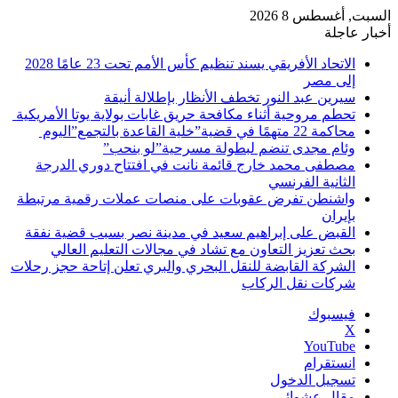
السبت, أغسطس 8 2026
أخبار عاجلة
الاتحاد الأفريقي يسند تنظيم كأس الأمم تحت 23 عامًا 2028
إلى مصر
سيرين عبد النور تخطف الأنظار بإطلالة أنيقة
تحطم مروحية أثناء مكافحة حريق غابات بولاية يوتا الأمريكية
محاكمة 22 متهمًا في قضية”خلية القاعدة بالتجمع”اليوم
وئام مجدى تنضم لبطولة مسرحية”لو بنحب”
مصطفى محمد خارج قائمة نانت في افتتاح دوري الدرجة
الثانية الفرنسي
واشنطن تفرض عقوبات على منصات عملات رقمية مرتبطة
بإيران
القبض على إبراهيم سعيد في مدينة نصر بسبب قضية نفقة
بحث تعزيز التعاون مع تشاد في مجالات التعليم العالي
الشركة القابضة للنقل البحري والبري تعلن إتاحة حجز رحلات
شركات نقل الركاب
فيسبوك
‫X
‫YouTube
انستقرام
تسجيل الدخول
مقال عشوائي