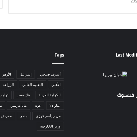
أ
ط
ف
ا
ل
و
ت
ح
ذ
Tags
Last Modif
ي
ر
ط
أشرف صبحي
إسرائيل
الأزهر
ب
الأهلي
التعليم العالي
الزراعة
ي
ل
ى فيسبوك
الكرامة العربية
بنك مصر
ترامب
ل
آ
عيار ٢١
غزة
مايا مرسي
مد
ب
مريم ياسر فوزي
مصر
معرض ا
ا
ء
وزير الخارجية
م
ن