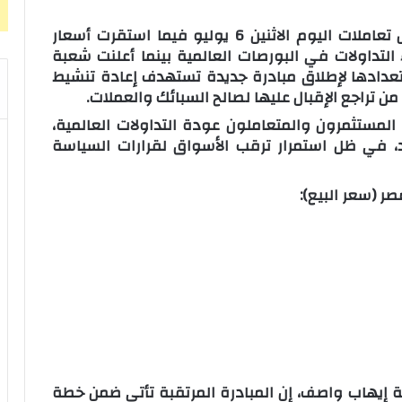
سجل عيار 24 نحو6742.86 جنيها فى مستهل تعاملات اليوم الاثنين 6 يوليو فيما استقرت أسعار
التداولات في البورصات العالمية بينما أعلنت شعبة
ستعدادها لإطلاق مبادرة جديدة تستهدف إعادة تنشيط
 تراجع الإقبال عليها لصالح السبائك والعملات.
لمستثمرون والمتعاملون عودة التداولات العالمية،
يد، في ظل استمرار ترقب الأسواق لقرارات السياسة
ة إيهاب واصف، إن المبادرة المرتقبة تأتي ضمن خطة