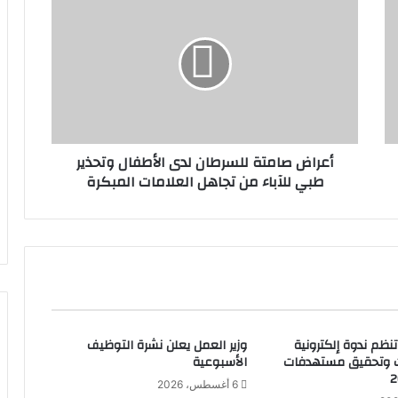
ع
ر
ا
ض
ص
ا
م
ت
أعراض صامتة للسرطان لدى الأطفال وتحذير
ة
طبي للآباء من تجاهل العلامات المبكرة
ل
ل
س
ر
ط
ا
ن
ل
د
تنظم ندوة إلكترونية
وزير العمل يعلن نشرة التوظيف
ى
ت وتحقيق مستهدفات
الأسبوعية
ا
ل
6 أغسطس، 2026