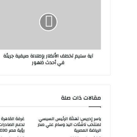
ي
ة
س
ل
ي
م
ت
خ
آية سليم تخطف الأنظار بإطلالة صيفية جريئة
ط
في أحدث ظهور
ف
ا
ل
أ
ن
ظ
مقالات ذات صلة
ا
ر
ب
ياسر إدريس: تهنئة الرئيس السيسي
غرفة القاهرة 
إ
لمنتخب ناشئات اليد وسام علي صدر
لدعم الصادرا
ط
الرياضة المصرية
رؤية مصر 2030
ل