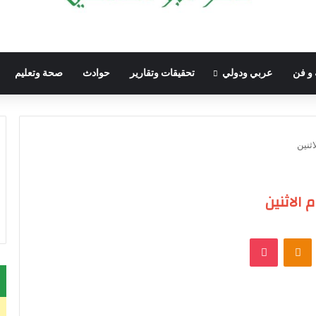
 و فن
عربي ودولي
تحقيقات وتقارير
حوادث
صحة وتعليم
ثنين
الاثنين
VKontak
Odnoklassniki
‫Pocket