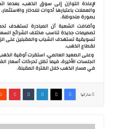
والعملات باعتبارها أدوات للادخار والاستثما
بصورة ملحوظة.
وأضافت الشعبة أن المبادرة تستهدف تحف
تصميمات جديدة تناسب مختلف الشرائح السعر
تسويقية تستهدف الشباب والمقبلين على الزوا
لقطاع الذهب.
الجلسات الأخيرة، فيما تظل تحركات أسعار الفائ
في مسار الذهب خلال الفترة المقبلة.
فيسبوك
‫X
لينكدإن
‏Tumblr
بينتيريست
شاركها
آ