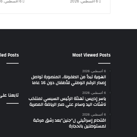
6 أغسطس، 2026
6 أغسطس، 2026
ا
ل
ة
ص
ي
ف
ي
ة
ج
ied Posts
Most Viewed Posts
ر
ي
6 أغسطس، 2026
ئ
الهوية تبدأ من الطفولة.. المنصورة تواصل
ة
إصدار الرقم الوطني للأطفال دون 16 عاما
ف
ي
6 أغسطس، 2026
تابعنا عل
ياسر إدريس: تهنئة الرئيس السيسي لمنتخب
أ
ناشئات اليد وسام علي صدر الرياضة المصرية
ح
د
6 أغسطس، 2026
ث
اقتحام إسرائيلي ل”جنين”بعد رشق مركبة
ظ
لمستوطنين بالحجارة
ه
و