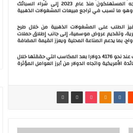
لإعادة التوازن إلى سوق الذهب، بعدما اتجه المستهلكون منذ عام 2023 إلى شراء السبائك
ر، وهو ما تسبب في تراجع مبيعات المشغولات الذهبية
يز الطلب على المشغولات الذهبية من خلال طرح
ية، وتقديم عروض موسمية، إلى جانب إطلاق حملات
ج، بما يدعم الصناعة المحلية ويعزز القيمة المضافة
وعلى الصعيد العالمي، استقرت أوقية الذهب عند نحو 4176 دولارا بعد المكاسب التي حققتها خلال
دة الأمريكية واتجاه الدولار من أبرز العوامل المؤثرة
‏Reddit
‏VKontakte
Odnoklassniki
‫Pocket
مشاركة عبر البريد
طباعة
أ