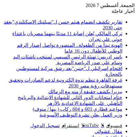
الجمعة, أغسطس 7 2026
أخبار عاجلة
تقارير تكشف انضمام هيثم حسن ل”سيلتيك الاسكتلندي”بعقد
حتى 2030
تركي المالكي يُعلن إصابة 11 مدنيًا بينهما مصريان باعتداء
حوثي على نجران
الهوية تبدأ من الطفولة.. المنصورة تواصل إصدار الرقم
الوطني للأطفال دون 16 عاما
ياسر إدريس: تهنئة الرئيس السيسي لمنتخب ناشئات اليد
وسام علي صدر الرياضة المصرية
اقتحام إسرائيلي ل”جنين”بعد رشق مركبة لمستوطنين
بالحجارة
غرفة القاهرة تنظم ندوة إلكترونية لدعم الصادرات وتحقيق
مستهدفات رؤية مصر 2030
بيزيرا يكشف حقيقة أزمته مع الزمالك
ختام امتحانات الدور الثاني للشهادة الابتدائية والبرنامج
التأهيلي على الشهادة الإعدادية بالأزهر
مواعيد قطاري 603 و 604 ركاب ( بنها / منوف)
وزير العمل يعلن نشرة التوظيف الأسبوعية
‫YouTube
‫X
فيسبوك
انستقرام
تسجيل الدخول
مقال عشوائي