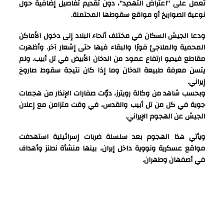
تعمل على “اعتراض التهديد”، دون تقديم تفاصيل إضافية حول
نوعية الصواريخ أو مواقع سقوطها المحتملة.
ودعا الجيش السكان في مختلف أنحاء البلاد إلى دخول الأماكن
المحمية والملاجئ فورًا والبقاء فيها حتى إشعار آخر. وأظهرت
مقاطع فيديو ارتفاع عمود من الدخان الأبيض في تل أبيب. ولم
يتسن معرفة طبيعة الدخان وما إذا كان نتيجة سقوط صاروخ
إيراني.
وبحسب شاهد من وكالة رويترز، دوّت صفارات الإنذار من هجمات
جوية في كل من تل أبيب والقدس، في وقت متزامن مع إعلان
الجيش عن الهجوم الإيراني.
ويأتي هذا الهجوم بعد سلسلة ضربات إسرائيلية استهدفت
مواقع عسكرية ونووية داخل إيران، بينها منشأة نطنز وأهداف
في أصفهان وطهران.