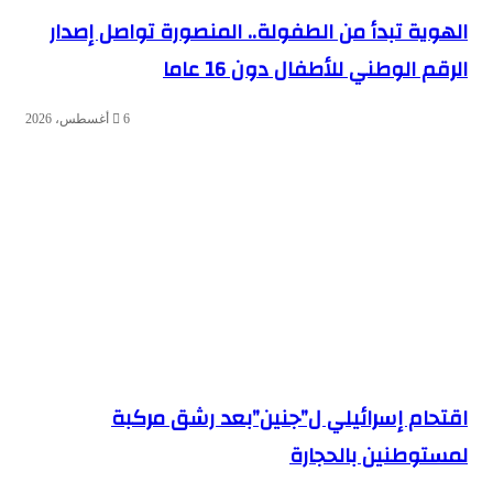
الهوية تبدأ من الطفولة.. المنصورة تواصل إصدار
الرقم الوطني للأطفال دون 16 عاما
6 أغسطس، 2026
اقتحام إسرائيلي ل”جنين”بعد رشق مركبة
لمستوطنين بالحجارة