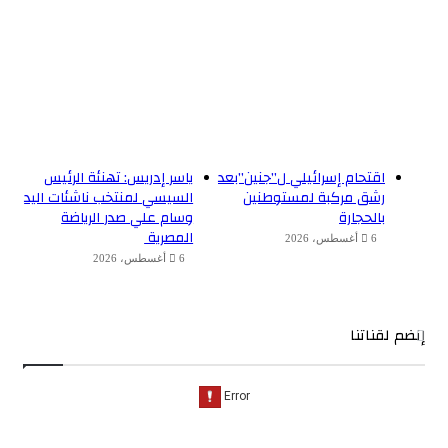
اقتحام إسرائيلي ل”جنين”بعد
ياسر إدريس: تهنئة الرئيس
رشق مركبة لمستوطنين
السيسي لمنتخب ناشئات اليد
بالحجارة
وسام علي صدر الرياضة
المصرية
6 أغسطس، 2026
6 أغسطس، 2026
إنضم لقناتنا