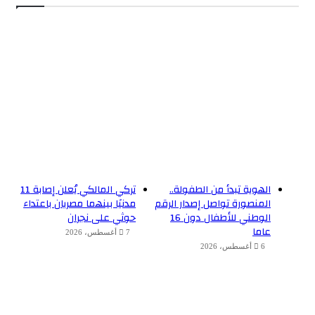
الهوية تبدأ من الطفولة..
تركي المالكي يُعلن إصابة 11
المنصورة تواصل إصدار الرقم
مدنيًا بينهما مصريان باعتداء
الوطني للأطفال دون 16
حوثي على نجران
عاما
7 أغسطس، 2026
6 أغسطس، 2026